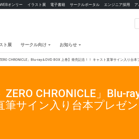
WEBオンリー
イラスト展
電子書籍
サークルポータル
エンジニア採用
ア
スト展
サークル向け
お知らせ
ERO CHRONICLE」Blu-ray＆DVD BOX 上巻】発売記念！！ キャスト直筆サイン入
O CHRONICLE」Blu-ra
ト直筆サイン入り台本プレゼ