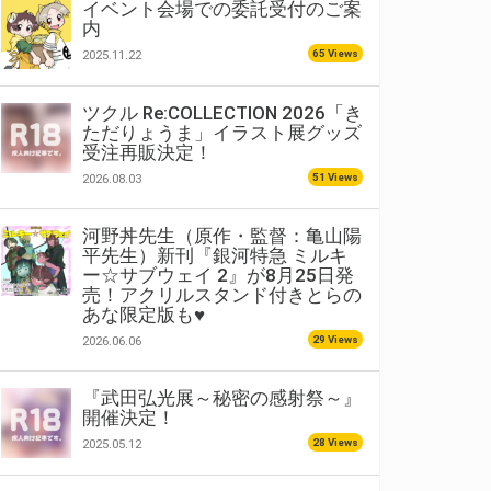
イベント会場での委託受付のご案
内
65 Views
2025.11.22
ツクル Re:COLLECTION 2026「き
ただりょうま」イラスト展グッズ
受注再販決定！
51 Views
2026.08.03
河野丼先生（原作・監督：亀山陽
平先生）新刊『銀河特急 ミルキ
ー☆サブウェイ 2』が8月25日発
売！アクリルスタンド付きとらの
あな限定版も♥
29 Views
2026.06.06
『武田弘光展～秘密の感射祭～』
開催決定！
28 Views
2025.05.12