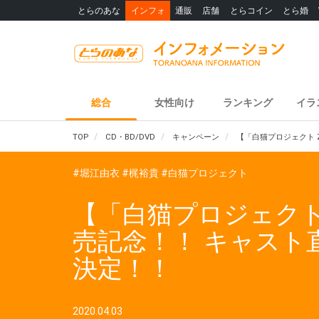
とらのあな
インフォ
通販
店舗
とらコイン
とら婚
総合
女性向け
ランキング
イラ
TOP
CD・BD/DVD
キャンペーン
【「白猫プロジェクト Z
#堀江由衣
#梶裕貴
#白猫プロジェクト
【「白猫プロジェクト ZER
売記念！！ キャス
決定！！
2020.04.03