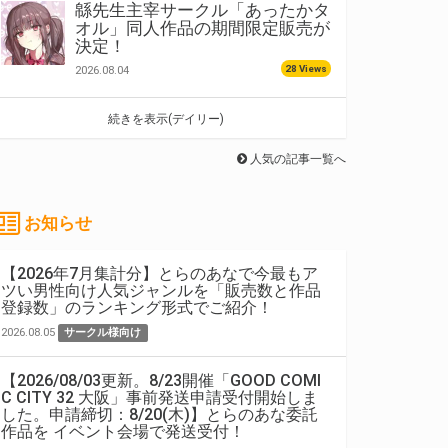
緜先生主宰サークル「あったかタ
オル」同人作品の期間限定販売が
決定！
28 Views
2026.08.04
続きを表示(デイリー)
人気の記事一覧へ
お知らせ
【2026年7月集計分】とらのあなで今最もア
ツい男性向け人気ジャンルを「販売数と作品
登録数」のランキング形式でご紹介！
2026.08.05
サークル様向け
【2026/08/03更新。8/23開催「GOOD COMI
C CITY 32 大阪」事前発送申請受付開始しま
した。申請締切：8/20(木)】とらのあな委託
作品を イベント会場で発送受付！