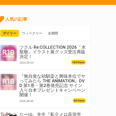
人気の記事
デイリー
ウィークリー
全期間
ツクル Re:COLLECTION 2026「水
龍敬」イラスト展グッズ受注再販
決定！
183 Views
2026.08.03
『無自覚な幼馴染と興味本位でヤ
ってみたら THE ANIMATION』DV
D 第1巻・第2巻発売記念 サイン
入り台本プレゼントキャンペーン
開催！
99 Views
2026.08.06
なーゆ。先生『私立メロ高等学