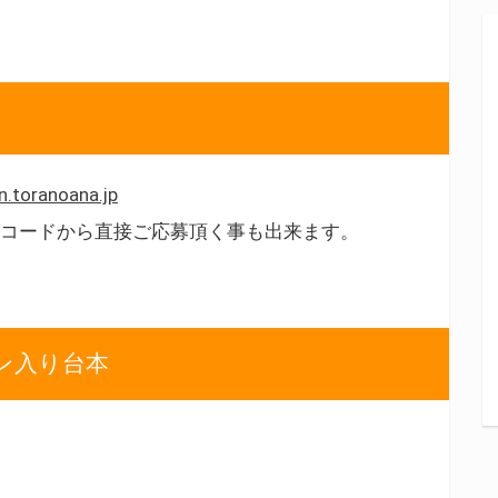
n.toranoana.jp
Rコードから直接ご応募頂く事も出来ます。
ン入り台本