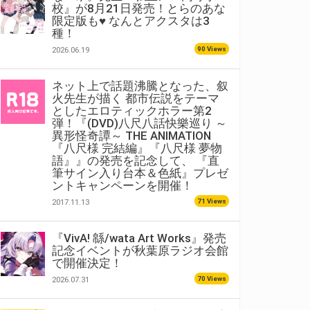
校』が8月21日発売！とらのあな
限定版も♥ なんとアクスタは3
種！
90 Views
2026.06.19
ネット上で話題沸騰となった、叙
火先生が描く 都市伝説をテーマ
としたエロティックホラー第2
弾！『(DVD)八尺八話快樂巡り ～
異形怪奇譚～ THE ANIMATION
『八尺様 完結編』『八尺様 夢物
語』』の発売を記念して、 『直
筆サイン入り台本＆色紙』プレゼ
ントキャンペーンを開催！
71 Views
2017.11.13
『VivA! 緜/wata Art Works』発売
記念イベントが秋葉原ラジオ会館
で開催決定！
70 Views
2026.07.31