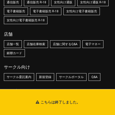
通信販売
通信販売 R-18
女性向け通販
女性向け通販 R-18
電子書籍販売
電子書籍販売 R-18
女性向け電子書籍販売
女性向け電子書籍販売 R-18
店舗
店舗一覧
店舗在庫検索
店舗に関するQ&A
電子マネー
銀聯カード
サークル向け
サークル委託案内
新規登録
サークルポータル
Q&A
サービス
とらのあなクラフト
ファンティア[Fantia]
こちらは終了しました。
クリエイティア[Creatia]
とら婚