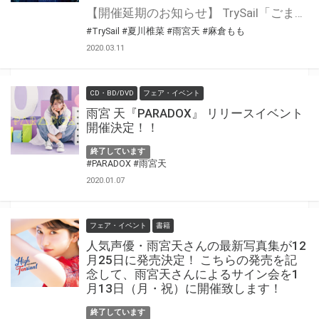
【開催延期のお知らせ】 TrySail「ごまかし／うつろい」リリースイベントにつきまして、昨今の新型コロナウイルスによる影響を鑑み、延期させていただきます。 ご応募の皆さまには、ご理解いただきますようお願い申し上げます。 具体的な延期日程が決まり次第、当選通知および詳細のご連絡を、当選者様にのみお送りさせていただきます。 ※当選通知：2020年3月中旬頃を予定しておりましたが、イベントの延期に伴い当選通知につきましても具体的な延期日程が決まり次第ご案内させていただきます。 ※ご応募いただいたフォーマットはそのまま有効となりますので、無くさないよう大切にお持ち下さい。 ※各会場イベント内容が変更となる場合がございます。あらかじめご了承ください。 https://trysail.jp/contents/304122 大人気声優ユニット『TrySail』の11thシングル『ごまかし／うつろい』の発売記念イベントが決定いたしました！ 対象商品を全額内金でご予約頂いた方に先着で、イベント参加応募券をプレゼント！ ご応募いただいた方の中から抽選で、発売記念イベントにご招待！ とらのあな対象店舗で、ご予約お待ちしております♪
#TrySail
#夏川椎菜
#雨宮天
#麻倉もも
2020.03.11
CD・BD/DVD
フェア・イベント
雨宮 天『PARADOX』 リリースイベント
開催決定！！
終了しています
#PARADOX
#雨宮天
2020.01.07
フェア・イベント
書籍
人気声優・雨宮天さんの最新写真集が12
月25日に発売決定！ こちらの発売を記
念して、雨宮天さんによるサイン会を1
月13日（月・祝）に開催致します！
終了しています