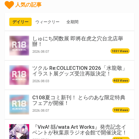
人気の記事
デイリー
ウィークリー
全期間
しゅにち関数展 即將在虎之穴台北店舉
辦！
1031 Views
2026.08.07
ツクル Re:COLLECTION 2026「水龍敬」
イラスト展グッズ受注再販決定！
403 Views
2026.08.03
C108夏コミ新刊！ とらのあな限定特典
フェアが開催！
190 Views
2026.08.07
『VivA! 緜/wata Art Works』発売記念イ
ベントが秋葉原ラジオ会館で開催決定！