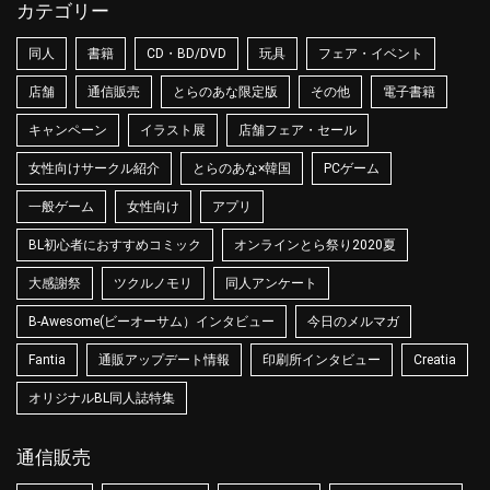
カテゴリー
同人
書籍
CD・BD/DVD
玩具
フェア・イベント
店舗
通信販売
とらのあな限定版
その他
電子書籍
キャンペーン
イラスト展
店舗フェア・セール
女性向けサークル紹介
とらのあな×韓国
PCゲーム
一般ゲーム
女性向け
アプリ
BL初心者におすすめコミック
オンラインとら祭り2020夏
大感謝祭
ツクルノモリ
同人アンケート
B-Awesome(ビーオーサム）インタビュー
今日のメルマガ
Fantia
通販アップデート情報
印刷所インタビュー
Creatia
オリジナルBL同人誌特集
通信販売