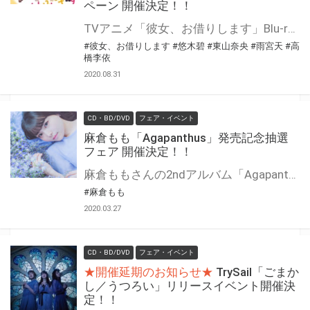
ペーン 開催決定！！
TVアニメ「彼女、お借りします」Blu-rayシリーズを、 とらのあな対象店舗で全額内金にてご予約、もしくはご購入いただきましたお客様に「応募抽選シリアル」をお渡し致します。 「応募抽選シリアル」に記載されている応募要項に従って必要事項をご記入の上、ご応募いただいたお客様に抽選でプレゼント！
#彼女、お借りします
#悠木碧
#東山奈央
#雨宮天
#高
橋李依
2020.08.31
CD・BD/DVD
フェア・イベント
麻倉もも「Agapanthus」発売記念抽選
フェア 開催決定！！
麻倉ももさんの2ndアルバム「Agapanthus」の発売を記念して、抽選フェアを開催いたします！ 期間中に、とらのあな対象店舗にて対象商品を全額内金でご予約、もしくはご購入いただいた方に「応募抽選シリアル」をお渡しいたします。 専用フォームからご応募の方に抽選で豪華賞品をプレゼント！
#麻倉もも
2020.03.27
CD・BD/DVD
フェア・イベント
★開催延期のお知らせ★
TrySail「ごまか
し／うつろい」リリースイベント開催決
定！！