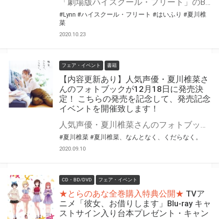
「劇場版ハイスクール・フリート」のBlue-ray/DVDの発売を記念して、「大プレゼント抽選祭り」の開催が決定しました！ 対象店舗にてご購入いただいた方の中から抽選で『直筆サイン入りのキャンバスボード』などをプレゼント！ ぜひご応募ください♪
#Lynn
#ハイスクール・フリート
#はいふり
#夏川椎
菜
2020.10.23
フェア・イベント
書籍
【内容更新あり】人気声優・夏川椎菜さ
んのフォトブックが12月18日に発売決
定！ こちらの発売を記念して、発売記念
イベントを開催致します！
人気声優・夏川椎菜さんのフォトブック『夏川椎菜、 なんとなく、くだらなく。』が12月18日に発売決定！ とらのあなで最新フォトブック発売を記念し、 ファンの皆様待望、夏川椎菜さんのイベントを2021年1月31日(日)に開催いたします☆ 本人に直接会えるチャンスがやってきましたのでお見逃しなく！！ 【1/24追記】 1/22（金）に1/31（日）に開催されるオンラインイベントの当選通知を【当選した方にのみ】ご連絡しております。多数のご応募ありがとうございました。
#夏川椎菜
#夏川椎菜、なんとなく、くだらなく。
2020.09.10
CD・BD/DVD
フェア・イベント
★とらのあな全巻購入特典公開★
TVア
ニメ「彼女、お借りします」Blu-ray キャ
ストサイン入り台本プレゼント・キャン