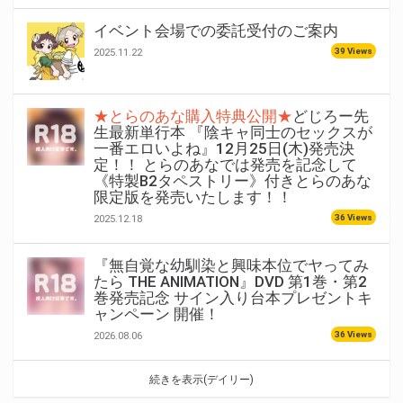
イベント会場での委託受付のご案内
39 Views
2025.11.22
★とらのあな購入特典公開★
どじろー先
生最新単行本 『陰キャ同士のセックスが
一番エロいよね』12月25日(木)発売決
定！！ とらのあなでは発売を記念して
《特製B2タペストリー》付きとらのあな
限定版を発売いたします！！
36 Views
2025.12.18
『無自覚な幼馴染と興味本位でヤってみ
たら THE ANIMATION』DVD 第1巻・第2
巻発売記念 サイン入り台本プレゼントキ
ャンペーン 開催！
36 Views
2026.08.06
続きを表示(デイリー)