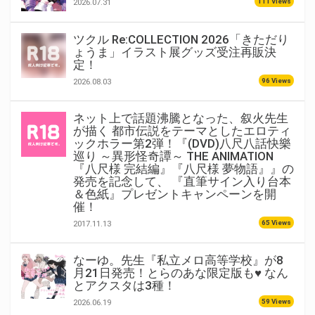
111 Views
2026.07.31
ツクル Re:COLLECTION 2026「きただり
ょうま」イラスト展グッズ受注再販決
定！
96 Views
2026.08.03
ネット上で話題沸騰となった、叙火先生
が描く 都市伝説をテーマとしたエロティ
ックホラー第2弾！『(DVD)八尺八話快樂
巡り ～異形怪奇譚～ THE ANIMATION
『八尺様 完結編』『八尺様 夢物語』』の
発売を記念して、 『直筆サイン入り台本
＆色紙』プレゼントキャンペーンを開
催！
65 Views
2017.11.13
なーゆ。先生『私立メロ高等学校』が8
月21日発売！とらのあな限定版も♥ なん
とアクスタは3種！
59 Views
2026.06.19