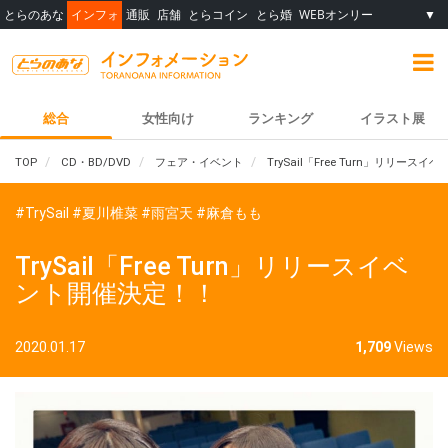
とらのあな
インフォ
通販
店舗
とらコイン
とら婚
WEBオンリー
▼
総合
女性向け
ランキング
イラスト展
TOP
CD・BD/DVD
フェア・イベント
TrySail「Free Turn」リリース
#TrySail
#夏川椎菜
#雨宮天
#麻倉もも
TrySail「Free Turn」リリースイベ
ント開催決定！！
2020.01.17
1,709
Views