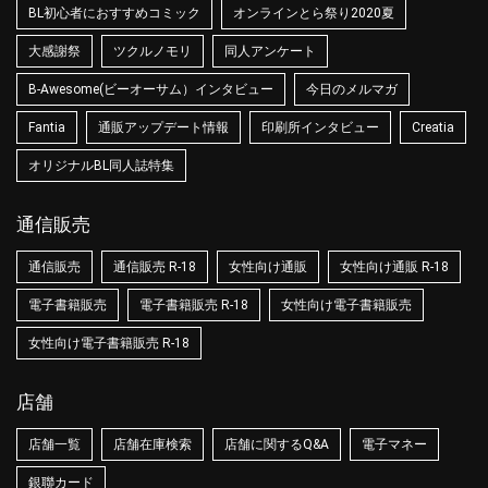
BL初心者におすすめコミック
オンラインとら祭り2020夏
大感謝祭
ツクルノモリ
同人アンケート
B-Awesome(ビーオーサム）インタビュー
今日のメルマガ
Fantia
通販アップデート情報
印刷所インタビュー
Creatia
オリジナルBL同人誌特集
通信販売
通信販売
通信販売 R-18
女性向け通販
女性向け通販 R-18
電子書籍販売
電子書籍販売 R-18
女性向け電子書籍販売
女性向け電子書籍販売 R-18
店舗
店舗一覧
店舗在庫検索
店舗に関するQ&A
電子マネー
銀聯カード