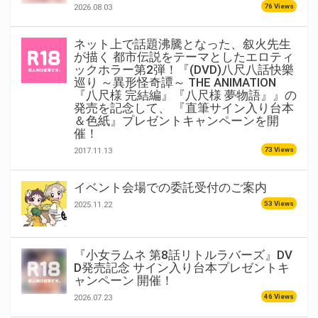
76 Views
2026.08.03
ネット上で話題沸騰となった、叙火先生
が描く 都市伝説をテーマとしたエロティ
ックホラー第2弾！『(DVD)八尺八話快樂
巡り ～異形怪奇譚～ THE ANIMATION
『八尺様 完結編』『八尺様 夢物語』』の
発売を記念して、 『直筆サイン入り台本
＆色紙』プレゼントキャンペーンを開
催！
73 Views
2017.11.13
イベント会場での委託受付のご案内
53 Views
2025.11.22
『小女ラムネ 第8話リトルラバーズ』DV
D発売記念 サイン入り台本プレゼントキ
ャンペーン 開催！
46 Views
2026.07.23