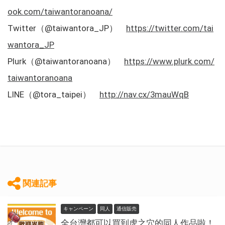
ook.com/taiwantoranoana/
Twitter（@taiwantora_JP）
https://twitter.com/tai
wantora_JP
Plurk（@taiwantoranoana）
https://www.plurk.com/
taiwantoranoana
LINE（@tora_taipei）
http://nav.cx/3mauWqB
関連記事
キャンペーン
同人
通信販売
全台灣都可以買到虎之穴的同人作品啦！