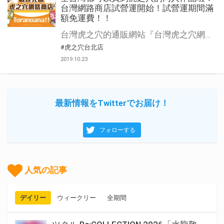
台灣網路商店試營運開始！試營運期間滿
額免運費！！
台灣虎之穴的通販網站『台灣虎之穴網路商店』開始試營運！ 藉由台灣內通販服務的開放，高雄及台中等台北以外地區的粉絲們也可以更便利地購買同人誌與CD啦！ 除了虎之穴台北店的同人商品外，預計開放插畫展限定商品、及台北店限定特典的家用機遊戲等、只有在虎之穴才能買到的精選商品預約服務！ 為了年底的正式開幕還有眾多活動正在籌備中！ 慶祝網路商店試營運，滿額免運費活動同時開始！ 虎之穴台北店於2018年3月底開幕至今一年半，眾望所歸的台灣版通販網頁即將開通！
#虎之穴台北店
2019.10.23
最新情報をTwitterでお届け！
フォローする
人気の記事
デイリー
ウィークリー
全期間