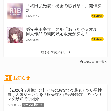
『武田弘光展～秘密の感射祭～』開催決
定！
46 Views
2025.05.12
緜先生主宰サークル「あったかタオル」
同人作品の期間限定販売が決定！
37 Views
2026.08.04
続きを表示(デイリー)
人気の記事一覧へ
お知らせ
【2026年7月集計分】とらのあなで今最もアツい男性
向け人気ジャンルを「販売数と作品登録数」のランキ
ング形式でご紹介！
2026.08.05
サークル様向け