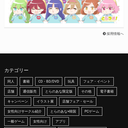
採用情報へ
カテゴリー
同人
書籍
CD・BD/DVD
玩具
フェア・イベント
店舗
通信販売
とらのあな限定版
その他
電子書籍
キャンペーン
イラスト展
店舗フェア・セール
女性向けサークル紹介
とらのあな×韓国
PCゲーム
一般ゲーム
女性向け
アプリ