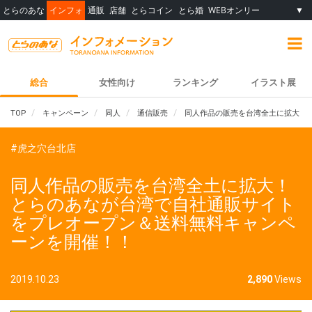
とらのあな
インフォ
通販
店舗
とらコイン
とら婚
WEBオンリー
▼
総合
女性向け
ランキング
イラスト展
TOP
キャンペーン
同人
通信販売
同人作品の販売を台湾全土に拡大！
#虎之穴台北店
同人作品の販売を台湾全土に拡大！
とらのあなが台湾で自社通販サイト
をプレオープン＆送料無料キャンペ
ーンを開催！！
2019.10.23
2,890
Views