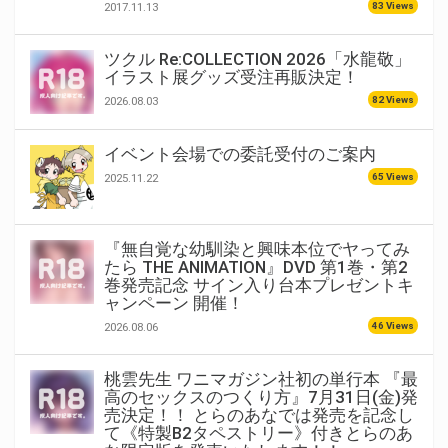
83 Views
2017.11.13
ツクル Re:COLLECTION 2026「水龍敬」
イラスト展グッズ受注再販決定！
82 Views
2026.08.03
イベント会場での委託受付のご案内
65 Views
2025.11.22
『無自覚な幼馴染と興味本位でヤってみ
たら THE ANIMATION』DVD 第1巻・第2
巻発売記念 サイン入り台本プレゼントキ
ャンペーン 開催！
46 Views
2026.08.06
桃雲先生 ワニマガジン社初の単行本 『最
高のセックスのつくり方』7月31日(金)発
売決定！！ とらのあなでは発売を記念し
て《特製B2タペストリー》付きとらのあ