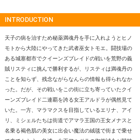
INTRODUCTION
天子の病を治すため秘薬満魂丹を手に入れようとヒノ
モトから大陸にやってきた武者巫女トモエ。闘技場の
ある城塞都市でクイーンズブレイドの戦いを荒野の義
賊リスティに挑んで勝利するが、リスティは満魂丹の
ことを知らず、残念ながらなんらの情報も得られなか
った。だが、その戦いをこの街に立ち寄っていたクイ
ーンズブレイド二連覇を誇る女王アルドラが偶然見て
いた。一方、マラマクスを目指しているエリナ、アイ
リ、ミシェルたちは街道でアマラ王国の王女メナスと
名乗る褐色肌の美女に出会い魔法の絨毯で街まで乗せ