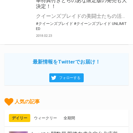
華特典付きとらのあな限定版の発売も大
決定！！
クイーンズブレイドの美闘士たちの活躍が再び始まる！ その名も「クイーンズブレイド UNLIMITED」！！ 世界中の美闘士たちが集う、四年に一度の命懸けの闘技会クイーンズブレイド。 この大陸では初代女王が始めた伝統に従い、最も強い女性がすべてを支配する。 天使の立会いの下におこなわれる公式試合での勝者となった者は、敗者にどんな命令でも下すことができるのだ。 自慢の武器を奪うもよし、奴隷として仕えさせるもよし、そして現女王を倒しその座を奪う事すら許される！ 辺境貴族の娘エリナは、すべてを捨てて美闘士となり出奔した愛する姉レイナを追って、自らも旅立つのであった。 キャラクター設定や世界観はほぼそのままに、新たなストーリーでアニメ＆フィギュアのメディアミックスが展開決定！ リブートデザインは「カッコよさと色気」をテーマに、UNKNOWN GAMESの大崎シンヤ(代表作：凍京NECRO<トウキョウ・ネクロ>他)が手掛ける。 18人の美闘士たちの新たなる闘いに注目せよ！ より強く、より激しく、再始動！『クイーンズブレイド UNLIMITED 1』のBlu-ray＆DVDが発売決定です！ とらのあなでは、豪華特典付きの『とらのあな限定版』の発売も決定です！！ 気になるとらのあな限定版の特典は、 描き下ろしB2タペストリー(アイリ)です！ 是非ともお早めに、とらのあな対象店舗でのご予約・ご購入をお待ちしております♪♪
#クイーンズブレイド
#クイーンズブレイド UNLIMIT
ED
2018.02.23
最新情報をTwitterでお届け！
フォローする
人気の記事
デイリー
ウィークリー
全期間