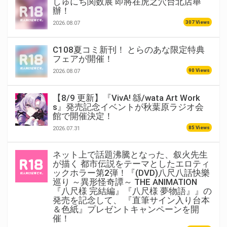
しゅにち関数展 即將在虎之穴台北店舉
辦！
307 Views
2026.08.07
C108夏コミ新刊！ とらのあな限定特典
フェアが開催！
90 Views
2026.08.07
【8/9 更新】『VivA! 緜/wata Art Work
s』発売記念イベントが秋葉原ラジオ会
館で開催決定！
85 Views
2026.07.31
ネット上で話題沸騰となった、叙火先生
が描く 都市伝説をテーマとしたエロティ
ックホラー第2弾！『(DVD)八尺八話快樂
巡り ～異形怪奇譚～ THE ANIMATION
『八尺様 完結編』『八尺様 夢物語』』の
発売を記念して、 『直筆サイン入り台本
＆色紙』プレゼントキャンペーンを開
催！