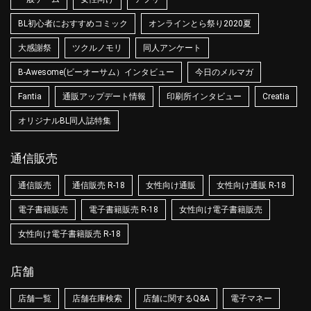
BL初心者におすすめコミック
オンラインとら祭り2020夏
大感謝祭
ツクルノモリ
同人アンケート
B-Awesome(ビーオーサム）インタビュー
今日のメルマガ
Fantia
通販アップデート情報
印刷所インタビュー
Creatia
オリジナルBL同人誌特集
通信販売
通信販売
通信販売 R-18
女性向け通販
女性向け通販 R-18
電子書籍販売
電子書籍販売 R-18
女性向け電子書籍販売
女性向け電子書籍販売 R-18
店舗
店舗一覧
店舗在庫検索
店舗に関するQ&A
電子マネー