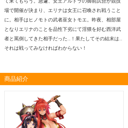
て来てもらう。急遽、女王アルドラの御前試合が競技
場で開催が決まり、エリナは女王に召喚され戦うこと
に。相手はヒノモトの武者巫女トモエ。昨夜、相部屋
となりエリナのことを品性下劣にて淫猥を好む西洋武
者と罵倒してきた相手だった…！果たしてその結末は…
それは戦ってみなければわからない！
商品紹介