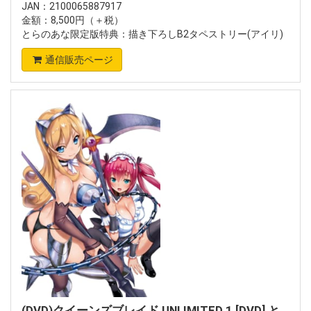
JAN：2100065887917
金額：8,500円（＋税）
とらのあな限定版特典：描き下ろしB2タペストリー(アイリ)
通信販売ページ
(DVD)クイーンズブレイド UNLIMITED 1 [DVD] と