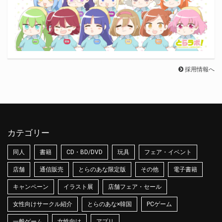
採用情報へ
カテゴリー
同人
書籍
CD・BD/DVD
玩具
フェア・イベント
店舗
通信販売
とらのあな限定版
その他
電子書籍
キャンペーン
イラスト展
店舗フェア・セール
女性向けサークル紹介
とらのあな×韓国
PCゲーム
一般ゲーム
女性向け
アプリ