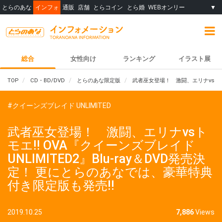
とらのあな
インフォ
通販
店舗
とらコイン
とら婚
WEBオンリー
▼
総合
女性向け
ランキング
イラスト展
TOP
CD・BD/DVD
とらのあな限定版
武者巫女登場！ 激闘、エリナvsトモエ
#クイーンズブレイド UNLIMITED
武者巫女登場！ 激闘、エリナvsト
モエ!! OVA『クイーンズブレイド
UNLIMITED2』Blu-ray＆DVD発売決
定！ 更にとらのあなでは、豪華特典
付き限定版も発売!!
2019.10.25
7,886
Views