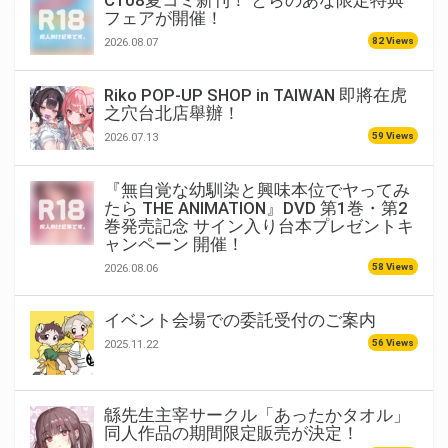
フェアが開催！
82 Views
2026.08.07
Riko POP-UP SHOP in TAIWAN 即將在虎
之穴台北店舉辦！
59 Views
2026.07.13
『無自覚な幼馴染と興味本位でヤってみ
たら THE ANIMATION』DVD 第1巻・第2
巻発売記念 サイン入り台本プレゼントキ
ャンペーン 開催！
58 Views
2026.08.06
イベント会場での委託受付のご案内
56 Views
2025.11.22
緜先生主宰サークル「あったかタオル」
同人作品の期間限定販売が決定！