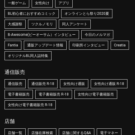
一般ゲーム
女性向け
アプリ
BL初心者におすすめコミック
オンラインとら祭り2020夏
大感謝祭
ツクルノモリ
同人アンケート
B-Awesome(ビーオーサム）インタビュー
今日のメルマガ
Fantia
通販アップデート情報
印刷所インタビュー
Creatia
オリジナルBL同人誌特集
通信販売
通信販売
通信販売 R-18
女性向け通販
女性向け通販 R-18
電子書籍販売
電子書籍販売 R-18
女性向け電子書籍販売
女性向け電子書籍販売 R-18
店舗
店舗一覧
店舗在庫検索
店舗に関するQ&A
電子マネー