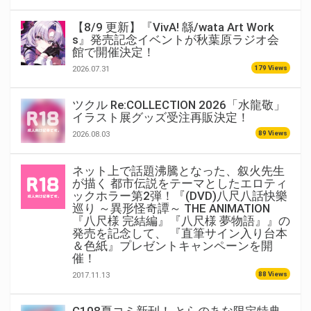
【8/9 更新】『VivA! 緜/wata Art Work
s』発売記念イベントが秋葉原ラジオ会
館で開催決定！
179 Views
2026.07.31
ツクル Re:COLLECTION 2026「水龍敬」
イラスト展グッズ受注再販決定！
89 Views
2026.08.03
ネット上で話題沸騰となった、叙火先生
が描く 都市伝説をテーマとしたエロティ
ックホラー第2弾！『(DVD)八尺八話快樂
巡り ～異形怪奇譚～ THE ANIMATION
『八尺様 完結編』『八尺様 夢物語』』の
発売を記念して、 『直筆サイン入り台本
＆色紙』プレゼントキャンペーンを開
催！
88 Views
2017.11.13
C108夏コミ新刊！ とらのあな限定特典