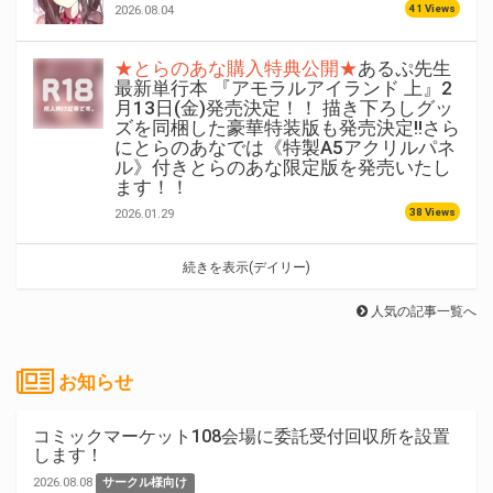
41 Views
2026.08.04
★とらのあな購入特典公開★
あるぷ先生
最新単行本 『アモラルアイランド 上』2
月13日(金)発売決定！！ 描き下ろしグッ
ズを同梱した豪華特装版も発売決定!!さら
にとらのあなでは《特製A5アクリルパネ
ル》付きとらのあな限定版を発売いたし
ます！！
38 Views
2026.01.29
続きを表示(デイリー)
人気の記事一覧へ
お知らせ
コミックマーケット108会場に委託受付回収所を設置
します！
2026.08.08
サークル様向け