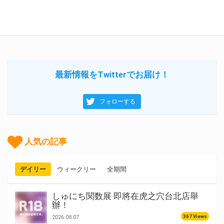
最新情報をTwitterでお届け！
フォローする
人気の記事
デイリー
ウィークリー
全期間
しゅにち関数展 即將在虎之穴台北店舉
辦！
367 Views
2026.08.07