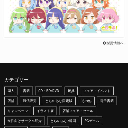
採用情報へ
カテゴリー
同人
書籍
CD・BD/DVD
玩具
フェア・イベント
店舗
通信販売
とらのあな限定版
その他
電子書籍
キャンペーン
イラスト展
店舗フェア・セール
女性向けサークル紹介
とらのあな×韓国
PCゲーム