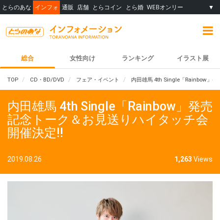
とらのあな
インフォ
通販
店舗
とらコイン
とら婚
WEBオンリー
▼
総合
女性向け
ランキング
イラスト展
TOP
CD・BD/DVD
フェア・イベント
内田雄馬 4th Single「Rainb
内田雄馬 4th Single「Rainbow」発売
記念トーク＆お見送りハイタッチ会
開催決定!!
2019.08.26
1,263
Views