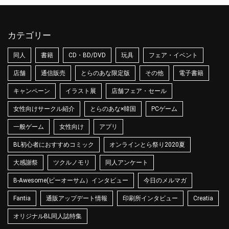
カテゴリー
同人
書籍
CD・BD/DVD
玩具
フェア・イベント
店舗
通信販売
とらのあな限定版
その他
電子書籍
キャンペーン
イラスト展
店舗フェア・セール
女性向けサークル紹介
とらのあな×韓国
PCゲーム
一般ゲーム
女性向け
アプリ
BL初心者におすすめコミック
オンラインとら祭り2020夏
大感謝祭
ツクルノモリ
同人アンケート
B-Awesome(ビーオーサム）インタビュー
今日のメルマガ
Fantia
通販アップデート情報
印刷所インタビュー
Creatia
オリジナルBL同人誌特集