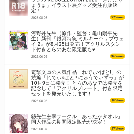
ょうま」イラスト展グッズ受注再販決
定！
57 Views
2026.08.03
河野丼先生（原作・監督：亀山陽平先
生）新刊『銀河特急 ミルキー☆サブウェ
イ 2』が8月25日発売！アクリルスタン
ド付きとらのあな限定版も♥
34 Views
2026.06.06
電撃文庫の人気作品「れでぃ×ばと!」の
続編「れでぃ×ばと!! にゅうでいずっ」が
10月9日に発売！ とらのあなでは発売を
記念して「アクリルプレート」付き限定
セットを発売いたします！
28 Views
2026.08.06
緜先生主宰サークル「あったかタオル」
同人作品の期間限定販売が決定！
27 Views
2026.08.04