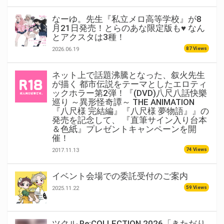
なーゆ。先生『私立メロ高等学校』が8
月21日発売！とらのあな限定版も♥ なん
とアクスタは3種！
87 Views
2026.06.19
ネット上で話題沸騰となった、叙火先生
が描く 都市伝説をテーマとしたエロティ
ックホラー第2弾！『(DVD)八尺八話快樂
巡り ～異形怪奇譚～ THE ANIMATION
『八尺様 完結編』『八尺様 夢物語』』の
発売を記念して、 『直筆サイン入り台本
＆色紙』プレゼントキャンペーンを開
催！
74 Views
2017.11.13
イベント会場での委託受付のご案内
59 Views
2025.11.22
ツクル Re:COLLECTION 2026「きただり