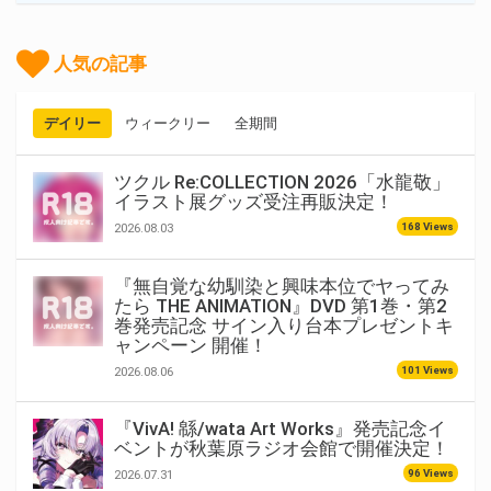
人気の記事
デイリー
ウィークリー
全期間
ツクル Re:COLLECTION 2026「水龍敬」
イラスト展グッズ受注再販決定！
168 Views
2026.08.03
『無自覚な幼馴染と興味本位でヤってみ
たら THE ANIMATION』DVD 第1巻・第2
巻発売記念 サイン入り台本プレゼントキ
ャンペーン 開催！
101 Views
2026.08.06
『VivA! 緜/wata Art Works』発売記念イ
ベントが秋葉原ラジオ会館で開催決定！
96 Views
2026.07.31