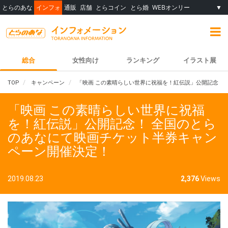
とらのあな
インフォ
通販
店舗
とらコイン
とら婚
WEBオンリー
▼
総合
女性向け
ランキング
イラスト展
TOP
キャンペーン
「映画 この素晴らしい世界に祝福を！紅伝説」公開記念！
「映画 この素晴らしい世界に祝福
を！紅伝説」公開記念！ 全国のとら
のあなにて映画チケット半券キャン
ペーン開催決定！
2019.08.23
2,376
Views