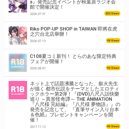
s』発売記念イベントが秋葉原ラジオ会
館で開催決定！
203 Views
2026.07.31
Riko POP-UP SHOP in TAIWAN 即將在虎
之穴台北店舉辦！
98 Views
2026.07.13
C108夏コミ新刊！ とらのあな限定特典
フェアが開催！
96 Views
2026.08.07
ネット上で話題沸騰となった、叙火先生
が描く 都市伝説をテーマとしたエロティ
ックホラー第2弾！『(DVD)八尺八話快樂
巡り ～異形怪奇譚～ THE ANIMATION
『八尺様 完結編』『八尺様 夢物語』』の
発売を記念して、 『直筆サイン入り台本
＆色紙』プレゼントキャンペーンを開
催！
94 Views
2017.11.13