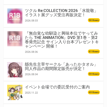
ツクル Re:COLLECTION 2026「水龍敬」
イラスト展グッズ受注再販決定！
90 Views
2026.08.03
『無自覚な幼馴染と興味本位でヤってみ
たら THE ANIMATION』DVD 第1巻・第2
巻発売記念 サイン入り台本プレゼントキ
ャンペーン 開催！
61 Views
2026.08.06
緜先生主宰サークル「あったかタオル」
同人作品の期間限定販売が決定！
59 Views
2026.08.04
イベント会場での委託受付のご案内
49 Views
2025.11.22