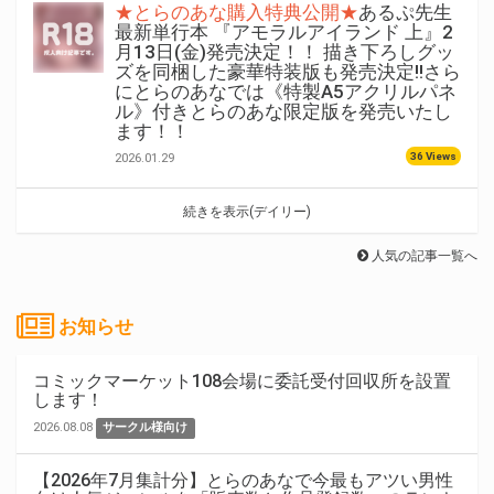
★とらのあな購入特典公開★
あるぷ先生
最新単行本 『アモラルアイランド 上』2
月13日(金)発売決定！！ 描き下ろしグッ
ズを同梱した豪華特装版も発売決定!!さら
にとらのあなでは《特製A5アクリルパネ
ル》付きとらのあな限定版を発売いたし
ます！！
36 Views
2026.01.29
続きを表示(デイリー)
人気の記事一覧へ
お知らせ
コミックマーケット108会場に委託受付回収所を設置
します！
2026.08.08
サークル様向け
【2026年7月集計分】とらのあなで今最もアツい男性