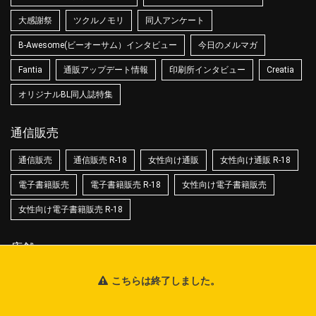
大感謝祭
ツクルノモリ
同人アンケート
B-Awesome(ビーオーサム）インタビュー
今日のメルマガ
Fantia
通販アップデート情報
印刷所インタビュー
Creatia
オリジナルBL同人誌特集
通信販売
通信販売
通信販売 R-18
女性向け通販
女性向け通販 R-18
電子書籍販売
電子書籍販売 R-18
女性向け電子書籍販売
女性向け電子書籍販売 R-18
店舗
店舗一覧
店舗在庫検索
店舗に関するQ&A
電子マネー
こちらは終了しました。
銀聯カード