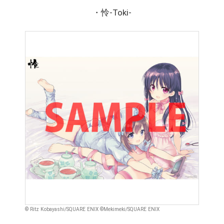
・怜-Toki-
© Ritz Kobayashi/SQUARE ENIX ©Mekimeki/SQUARE ENIX