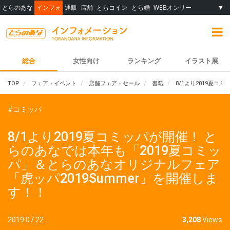
とらのあな
インフォ
通販
店舗
とらコイン
とら婚
WEBオンリー
▼
総合
女性向け
ランキング
イラスト展
TOP
フェア・イベント
店舗フェア・セール
書籍
8/1より2019夏
#コミッパ
8/1より2019夏コミッパが開催！ と
らのあなでは本年も「2019夏コミッ
パ」＆とらのあなオリジナルフェア
「虎ッパ2019Summer」を開催しま
す！！
2019.07.22
3,208
Views