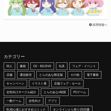
採用情報へ
カテゴリー
同人
書籍
CD・BD/DVD
玩具
フェア・イベント
店舗
通信販売
とらのあな限定版
その他
電子書籍
キャンペーン
イラスト展
店舗フェア・セール
女性向けサークル紹介
とらのあな×韓国
PCゲーム
一般ゲーム
女性向け
アプリ
BL初心者におすすめコミック
オンラインとら祭り2020夏