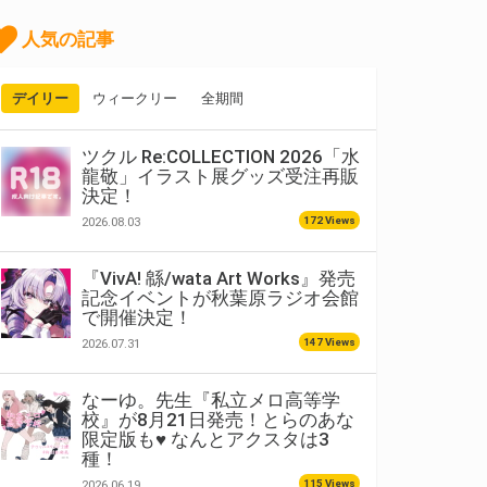
人気の記事
デイリー
ウィークリー
全期間
ツクル Re:COLLECTION 2026「水
龍敬」イラスト展グッズ受注再販
決定！
172 Views
2026.08.03
『VivA! 緜/wata Art Works』発売
記念イベントが秋葉原ラジオ会館
で開催決定！
147 Views
2026.07.31
なーゆ。先生『私立メロ高等学
校』が8月21日発売！とらのあな
限定版も♥ なんとアクスタは3
種！
115 Views
2026.06.19