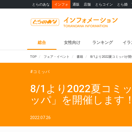
とらのあな
インフォ
通販
店舗
とらコイン
とら婚
総合
女性向け
ランキング
イラ
TOP
フェア・イベント
書籍
8/1より2022夏コミッパ
#コミッパ
8/1より2022夏コ
ッパ」を開催します
2022.07.26