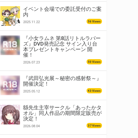
イベント会場での委託受付のご案
内
56 Views
2025.11.22
『小女ラムネ 第8話リトルラバー
ズ』DVD発売記念 サイン入り台
本プレゼントキャンペーン 開
催！
50 Views
2026.07.23
『武田弘光展～秘密の感射祭～』
開催決定！
43 Views
2025.05.12
緜先生主宰サークル「あったかタ
オル」同人作品の期間限定販売が
決定！
37 Views
2026.08.04