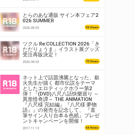
とらのあな通販 サイン本フェア2
026 SUMMER
96 Views
2026.08.03
ツクル Re:COLLECTION 2026「き
ただりょうま」イラスト展グッズ
受注再販決定！
73 Views
2026.08.03
ネット上で話題沸騰となった、叙
火先生が描く 都市伝説をテーマ
としたエロティックホラー第2
弾！『(DVD)八尺八話快樂巡り ～
異形怪奇譚～ THE ANIMATION
『八尺様 完結編』『八尺様 夢物
語』』の発売を記念して、 『直
筆サイン入り台本＆色紙』プレゼ
ントキャンペーンを開催！
66 Views
2017.11.13