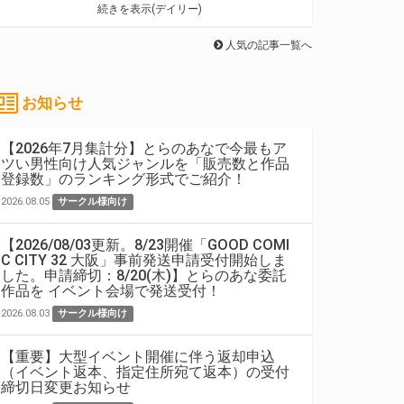
続きを表示(デイリー)
人気の記事一覧へ
お知らせ
【2026年7月集計分】とらのあなで今最もア
ツい男性向け人気ジャンルを「販売数と作品
登録数」のランキング形式でご紹介！
2026.08.05
サークル様向け
【2026/08/03更新。8/23開催「GOOD COMI
C CITY 32 大阪」事前発送申請受付開始しま
した。申請締切：8/20(木)】とらのあな委託
作品を イベント会場で発送受付！
2026.08.03
サークル様向け
【重要】大型イベント開催に伴う返却申込
（イベント返本、指定住所宛て返本）の受付
締切日変更お知らせ