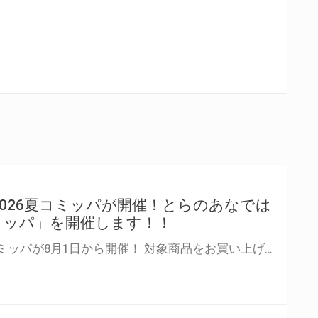
り2026夏コミッパが開催！とらのあなでは
コミッパ」を開催します！！
皆さんお待ちかねの夏コミッパが8月1日から開催！ 対象商品をお買い上げの方には「クリアしおり」を１枚プレゼント。 是非気になっていた作品を一気読みしてくださいね☆ コミッパの特設ページはこちら↓