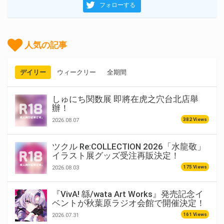
フォローする
人気の記事
デイリー
ウィークリー
全期間
しゅにち関数展 即將在虎之穴台北店舉
辦！
382 Views
2026.08.07
ツクル Re:COLLECTION 2026「水龍敬」
イラスト展グッズ受注再販決定！
175 Views
2026.08.03
『VivA! 緜/wata Art Works』発売記念イ
ベントが秋葉原ラジオ会館で開催決定！
161 Views
2026.07.31