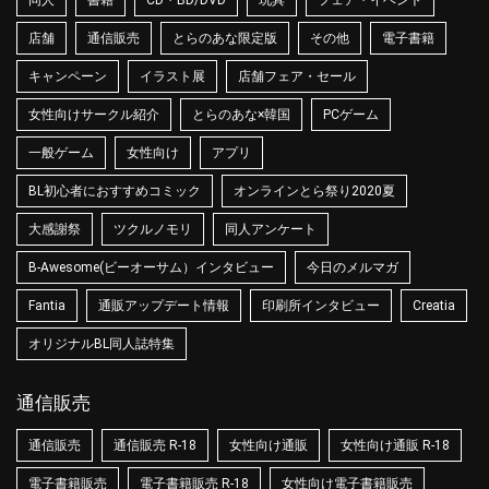
同人
書籍
CD・BD/DVD
玩具
フェア・イベント
店舗
通信販売
とらのあな限定版
その他
電子書籍
キャンペーン
イラスト展
店舗フェア・セール
女性向けサークル紹介
とらのあな×韓国
PCゲーム
一般ゲーム
女性向け
アプリ
BL初心者におすすめコミック
オンラインとら祭り2020夏
大感謝祭
ツクルノモリ
同人アンケート
B-Awesome(ビーオーサム）インタビュー
今日のメルマガ
Fantia
通販アップデート情報
印刷所インタビュー
Creatia
オリジナルBL同人誌特集
通信販売
通信販売
通信販売 R-18
女性向け通販
女性向け通販 R-18
電子書籍販売
電子書籍販売 R-18
女性向け電子書籍販売