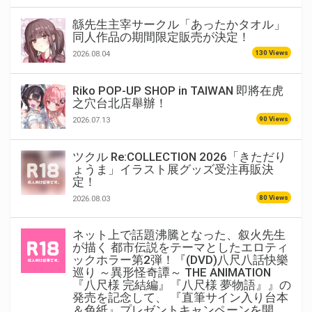
緜先生主宰サークル「あったかタオル」
同人作品の期間限定販売が決定！
130 Views
2026.08.04
Riko POP-UP SHOP in TAIWAN 即將在虎
之穴台北店舉辦！
90 Views
2026.07.13
ツクル Re:COLLECTION 2026「きただり
ょうま」イラスト展グッズ受注再販決
定！
80 Views
2026.08.03
ネット上で話題沸騰となった、叙火先生
が描く 都市伝説をテーマとしたエロティ
ックホラー第2弾！『(DVD)八尺八話快樂
巡り ～異形怪奇譚～ THE ANIMATION
『八尺様 完結編』『八尺様 夢物語』』の
発売を記念して、 『直筆サイン入り台本
＆色紙』プレゼントキャンペーンを開