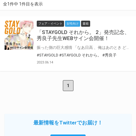
全1件中 1件目を表示
フェア・イベント
女性向け
書籍
「STAYGOLD それから。 2」発売記念、
秀良子先生WEBサイン会開催！
振った側の巨大感情 「なあ日高 、俺はあのとき どうするのが正しかったんだろうな」 吉田さんから告白されて日高は思う。 恋人と過ごす花火大会、クリスマス、誕生日… そんな当たり前みたいな「恋愛」をできる日が自分にも来るのだろうかと。 二人で過ごす時間がふえてきた頃、吉田さんから祖母の見舞いにと島に誘われる。 そして同時にコウからも、イベントに来ないかとの連絡が…。 日高が選んだのは果たして…？ そして、日高との繋がりを断てられずにいたコウが出した答えとはーー。 「でも本当に お前のことが 好きだったよ」 日高失恋のその後を描くコウ✕日高編、待望の第２巻！描き下ろし2P収録。 秀良子先生最新刊『STAYGOLD それから。 2』が発売！ とらのあなでは発売を記念して、秀良子先生のWEBサイン会の開催が決定致しました！ この貴重な機会、皆様ぜひ奮ってご応募くださいませ☆
#STAYGOLD
#STAYGOLD それから。
#秀良子
2023.06.14
1
最新情報をTwitterでお届け！