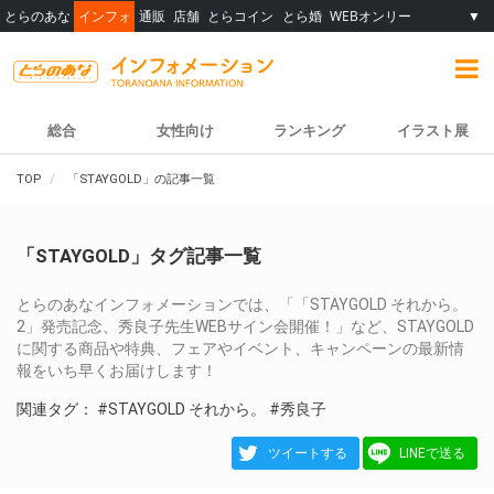
とらのあな
インフォ
通販
店舗
とらコイン
とら婚
WEBオンリー
▼
総合
女性向け
ランキング
イラスト展
TOP
「STAYGOLD」の記事一覧
「STAYGOLD」タグ記事一覧
とらのあなインフォメーションでは、「「STAYGOLD それから。
2」発売記念、秀良子先生WEBサイン会開催！」など、STAYGOLD
に関する商品や特典、フェアやイベント、キャンペーンの最新情
報をいち早くお届けします！
関連タグ：
#STAYGOLD それから。
#秀良子
ツイートする
LINEで送る