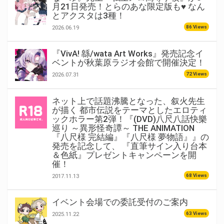
月21日発売！とらのあな限定版も♥ なん
とアクスタは3種！
86 Views
2026.06.19
『VivA! 緜/wata Art Works』発売記念イ
ベントが秋葉原ラジオ会館で開催決定！
72 Views
2026.07.31
ネット上で話題沸騰となった、叙火先生
が描く 都市伝説をテーマとしたエロティ
ックホラー第2弾！『(DVD)八尺八話快樂
巡り ～異形怪奇譚～ THE ANIMATION
『八尺様 完結編』『八尺様 夢物語』』の
発売を記念して、 『直筆サイン入り台本
＆色紙』プレゼントキャンペーンを開
催！
68 Views
2017.11.13
イベント会場での委託受付のご案内
63 Views
2025.11.22