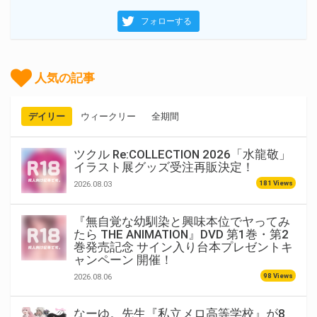
フォローする
人気の記事
デイリー
ウィークリー
全期間
ツクル Re:COLLECTION 2026「水龍敬」
イラスト展グッズ受注再販決定！
181 Views
2026.08.03
『無自覚な幼馴染と興味本位でヤってみ
たら THE ANIMATION』DVD 第1巻・第2
巻発売記念 サイン入り台本プレゼントキ
ャンペーン 開催！
98 Views
2026.08.06
なーゆ。先生『私立メロ高等学校』が8