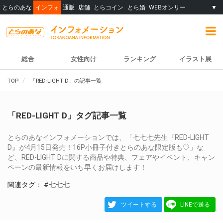
とらのあな
インフォ
通販
店舗
とらコイン
とら婚
WEBオンリー
▼
総合
女性向け
ランキング
イラスト展
TOP
「RED-LIGHT D」の記事一覧
「RED-LIGHT D」タグ記事一覧
とらのあなインフォメーションでは、「七七七先生『RED-LIGHT
D』が4月15日発売！16P小冊子付きとらのあな限定版も♡」な
ど、RED-LIGHT Dに関する商品や特典、フェアやイベント、キャン
ペーンの最新情報をいち早くお届けします！
関連タグ：
#七七七
ツイートする
LINEで送る