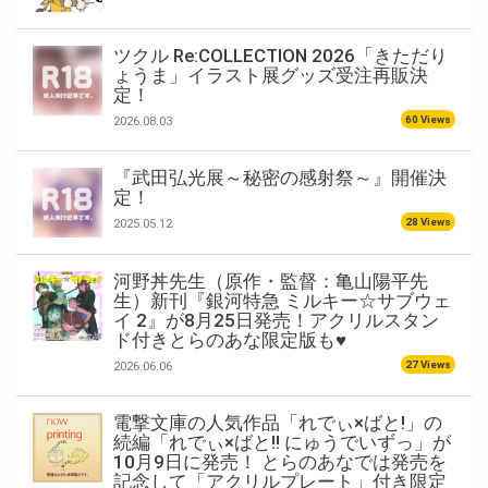
ツクル Re:COLLECTION 2026「きただり
ょうま」イラスト展グッズ受注再販決
定！
60 Views
2026.08.03
『武田弘光展～秘密の感射祭～』開催決
定！
28 Views
2025.05.12
河野丼先生（原作・監督：亀山陽平先
生）新刊『銀河特急 ミルキー☆サブウェ
イ 2』が8月25日発売！アクリルスタン
ド付きとらのあな限定版も♥
27 Views
2026.06.06
電撃文庫の人気作品「れでぃ×ばと!」の
続編「れでぃ×ばと!! にゅうでいずっ」が
10月9日に発売！ とらのあなでは発売を
記念して「アクリルプレート」付き限定