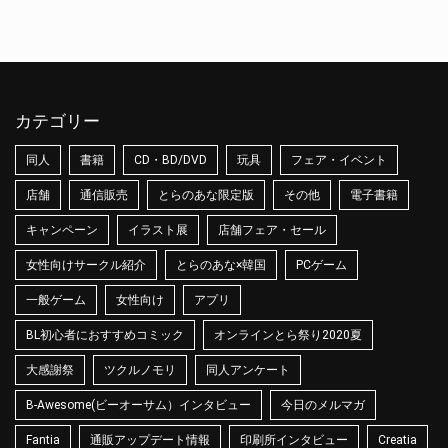
カテゴリー
同人
書籍
CD・BD/DVD
玩具
フェア・イベント
店舗
通信販売
とらのあな限定版
その他
電子書籍
キャンペーン
イラスト展
店舗フェア・セール
女性向けサークル紹介
とらのあな×韓国
PCゲーム
一般ゲーム
女性向け
アプリ
BL初心者におすすめコミック
オンラインとら祭り2020夏
大感謝祭
ツクルノモリ
同人アンケート
B-Awesome(ビーオーサム）インタビュー
今日のメルマガ
Fantia
通販アップデート情報
印刷所インタビュー
Creatia