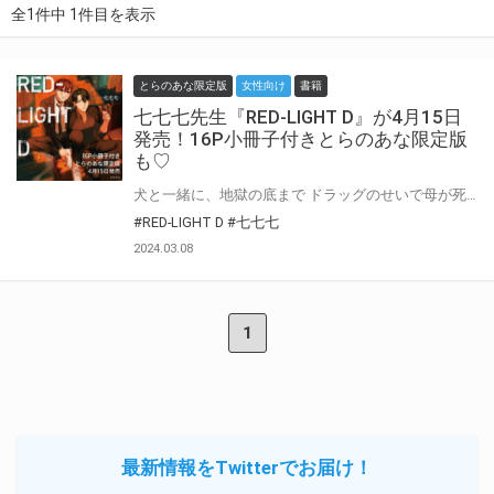
全1件中 1件目を表示
とらのあな限定版
女性向け
書籍
七七七先生『RED-LIGHT D』が4月15日
発売！16P小冊子付きとらのあな限定版
も♡
犬と一緒に、地獄の底まで ドラッグのせいで母が死に、父が逮捕された鈴（リン）。 現在はマフィア・龍（リュウ）の犬として暮らしている。 鈴は龍に拾われ洗脳されるも、裏稼業を頑張り元気に生きていた。 だが、ある匂いがきっかけで、鈴のハッピーペットライフが狂いだす。 セックス、ドラッグ＆中華まん── 治安の悪い路地裏で、地獄に道連れ主従愛。 七七七先生期待のデビュー作！『RED-LIGHT D』が4月15日に発売！ とらのあなでは刊行を記念して描き下ろし入り16P小冊子付きとらのあな限定版を発売致します！ 池袋店・通販にて予約開始！とらのあな限定版は数量限定生産となりますので、お早めにご予約下さい！
#RED-LIGHT D
#七七七
2024.03.08
1
最新情報をTwitterでお届け！