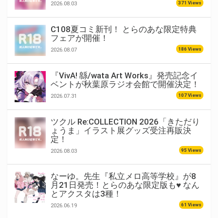
371 Views
2026.08.03
C108夏コミ新刊！ とらのあな限定特典
フェアが開催！
186 Views
2026.08.07
『VivA! 緜/wata Art Works』発売記念イ
ベントが秋葉原ラジオ会館で開催決定！
107 Views
2026.07.31
ツクル Re:COLLECTION 2026「きただり
ょうま」イラスト展グッズ受注再販決
定！
95 Views
2026.08.03
なーゆ。先生『私立メロ高等学校』が8
月21日発売！とらのあな限定版も♥ なん
とアクスタは3種！
61 Views
2026.06.19