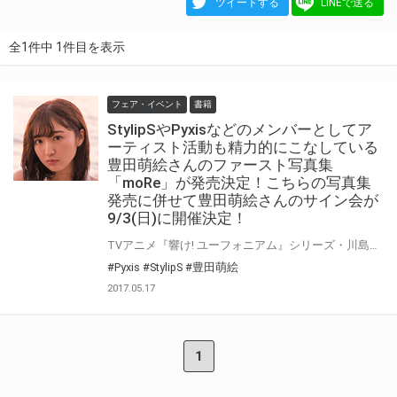
ツイートする
LINEで送る
全1件中 1件目を表示
フェア・イベント
書籍
StylipSやPyxisなどのメンバーとしてア
ーティスト活動も精力的にこなしている
豊田萌絵さんのファースト写真集
「moRe」が発売決定！こちらの写真集
発売に併せて豊田萌絵さんのサイン会が
9/3(日)に開催決定！
TVアニメ『響け! ユーフォニアム』シリーズ・川島緑輝役や『アイドルメモリーズ』の林薇薇役など多くの作品に出演し、StylipSやPyxisなどのメンバーとしてアーティスト活動も精力的にこなしている豊田萌絵さんのファースト写真集「moRe」が発売決定！そちらの発売に併せて豊田萌絵さんのサイン会が9/3(日)に開催致します！ この貴重な機会を是非お見逃しなく！
#Pyxis
#StylipS
#豊田萌絵
2017.05.17
1