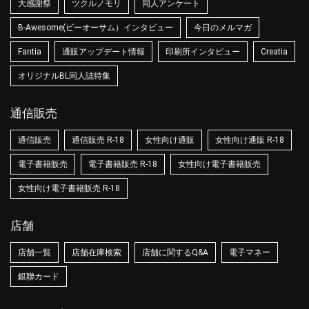
大感謝祭
ツクルノモリ
同人アンケート
B-Awesome(ビーオーサム）インタビュー
今日のメルマガ
Fantia
通販アップデート情報
印刷所インタビュー
Creatia
オリジナルBL同人誌特集
通信販売
通信販売
通信販売 R-18
女性向け通販
女性向け通販 R-18
電子書籍販売
電子書籍販売 R-18
女性向け電子書籍販売
女性向け電子書籍販売 R-18
店舗
店舗一覧
店舗在庫検索
店舗に関するQ&A
電子マネー
銀聯カード