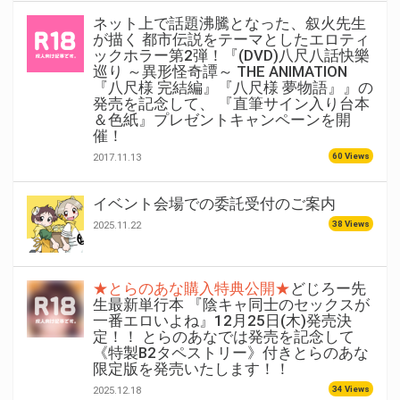
ネット上で話題沸騰となった、叙火先生
が描く 都市伝説をテーマとしたエロティ
ックホラー第2弾！『(DVD)八尺八話快樂
巡り ～異形怪奇譚～ THE ANIMATION
『八尺様 完結編』『八尺様 夢物語』』の
発売を記念して、 『直筆サイン入り台本
＆色紙』プレゼントキャンペーンを開
催！
60 Views
2017.11.13
イベント会場での委託受付のご案内
38 Views
2025.11.22
★とらのあな購入特典公開★
どじろー先
生最新単行本 『陰キャ同士のセックスが
一番エロいよね』12月25日(木)発売決
定！！ とらのあなでは発売を記念して
《特製B2タペストリー》付きとらのあな
限定版を発売いたします！！
34 Views
2025.12.18