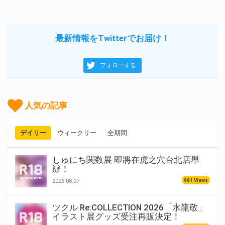
最新情報をTwitterでお届け！
フォローする
人気の記事
デイリー
ウィークリー
全期間
しゅにち関数展 即將在虎之穴台北店舉
辦！
981 Views
2026.08.07
ツクル Re:COLLECTION 2026「水龍敬」
イラスト展グッズ受注再販決定！