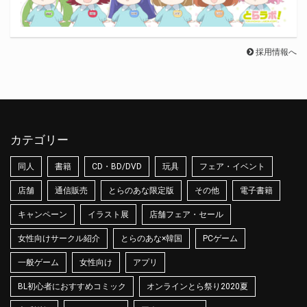
採用情報へ
カテゴリー
同人
書籍
CD・BD/DVD
玩具
フェア・イベント
店舗
通信販売
とらのあな限定版
その他
電子書籍
キャンペーン
イラスト展
店舗フェア・セール
女性向けサークル紹介
とらのあな×韓国
PCゲーム
一般ゲーム
女性向け
アプリ
BL初心者におすすめコミック
オンラインとら祭り2020夏