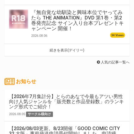
『無自覚な幼馴染と興味本位でヤってみ
たら THE ANIMATION』DVD 第1巻・第2
巻発売記念 サイン入り台本プレゼントキ
ャンペーン 開催！
34 Views
2026.08.06
続きを表示(デイリー)
人気の記事一覧へ
お知らせ
【2026年7月集計分】とらのあなで今最もアツい男性
向け人気ジャンルを「販売数と作品登録数」のランキ
ング形式でご紹介！
2026.08.05
サークル様向け
【2026/08/03更新。8/23開催「GOOD COMIC CITY
32 大阪」事前発送申請受付開始しました。申請締