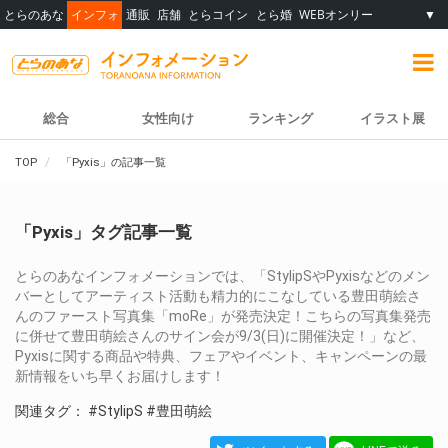
とらのあな
インフォ
通販
店舗
とらコイン
とら婚
WEBオンリー
▼
総合
女性向け
ランキング
イラスト展
TOP
「Pyxis」の記事一覧
「Pyxis」タグ記事一覧
とらのあなインフォメーションでは、「StylipSやPyxisなどのメン
バーとしてアーティスト活動も精力的にこなしている豊田萌絵さ
んのファースト写真集「moRe」が発売決定！こちらの写真集発売
に併せて豊田萌絵さんのサイン会が9/3(日)に開催決定！」など、
Pyxisに関する商品や特典、フェアやイベント、キャンペーンの最
新情報をいち早くお届けします！
関連タグ：
#StylipS
#豊田萌絵