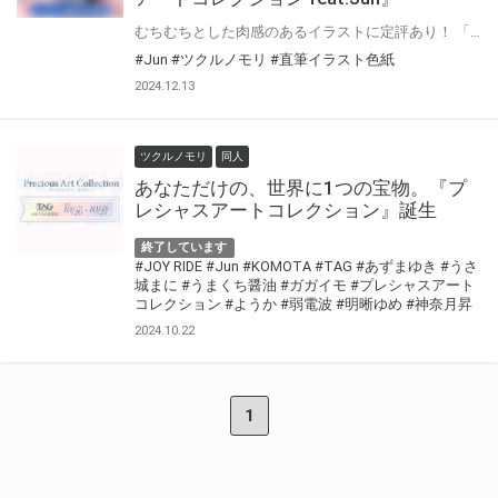
むちむちとした肉感のあるイラストに定評あり！ 「けものっ娘通信」や「亜人がお好きなんですね」で素晴らしい亜人ヒロインを描き続けられている Jun先生が、あなたのためだけに直筆イラストを描き上げてくださいます！ 色紙は豪華サイン入りグッズと一緒にお届けいたします！ 是非このチャンスをお見逃しなく！ 【お申込みはこちらから！（受注フォームが開きます）】
#Jun
#ツクルノモリ
#直筆イラスト色紙
2024.12.13
ツクルノモリ
同人
あなただけの、世界に1つの宝物。『プ
レシャスアートコレクション』誕生
終了しています
#JOY RIDE
#Jun
#KOMOTA
#TAG
#あずまゆき
#うさ
城まに
#うまくち醤油
#ガガイモ
#プレシャスアート
コレクション
#ようか
#弱電波
#明晰ゆめ
#神奈月昇
2024.10.22
1