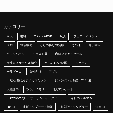
カテゴリー
同人
書籍
CD・BD/DVD
玩具
フェア・イベント
店舗
通信販売
とらのあな限定版
その他
電子書籍
キャンペーン
イラスト展
店舗フェア・セール
女性向けサークル紹介
とらのあな×韓国
PCゲーム
一般ゲーム
女性向け
アプリ
BL初心者におすすめコミック
オンラインとら祭り2020夏
大感謝祭
ツクルノモリ
同人アンケート
B-Awesome(ビーオーサム）インタビュー
今日のメルマガ
Fantia
通販アップデート情報
印刷所インタビュー
Creatia