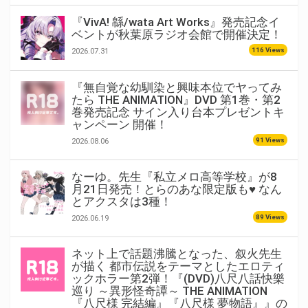
『VivA! 緜/wata Art Works』発売記念イ
ベントが秋葉原ラジオ会館で開催決定！
116 Views
2026.07.31
『無自覚な幼馴染と興味本位でヤってみ
たら THE ANIMATION』DVD 第1巻・第2
巻発売記念 サイン入り台本プレゼントキ
ャンペーン 開催！
91 Views
2026.08.06
なーゆ。先生『私立メロ高等学校』が8
月21日発売！とらのあな限定版も♥ なん
とアクスタは3種！
89 Views
2026.06.19
ネット上で話題沸騰となった、叙火先生
が描く 都市伝説をテーマとしたエロティ
ックホラー第2弾！『(DVD)八尺八話快樂
巡り ～異形怪奇譚～ THE ANIMATION
『八尺様 完結編』『八尺様 夢物語』』の