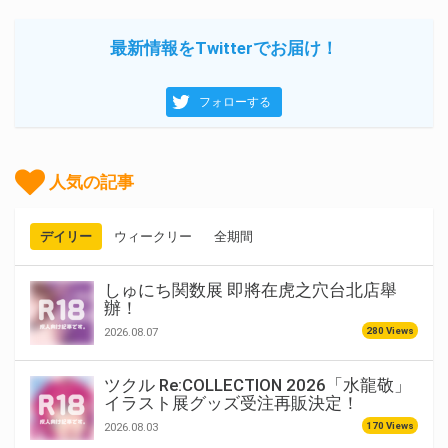
最新情報をTwitterでお届け！
フォローする
人気の記事
デイリー
ウィークリー
全期間
しゅにち関数展 即將在虎之穴台北店舉
辦！
280 Views
2026.08.07
ツクル Re:COLLECTION 2026「水龍敬」
イラスト展グッズ受注再販決定！
170 Views
2026.08.03