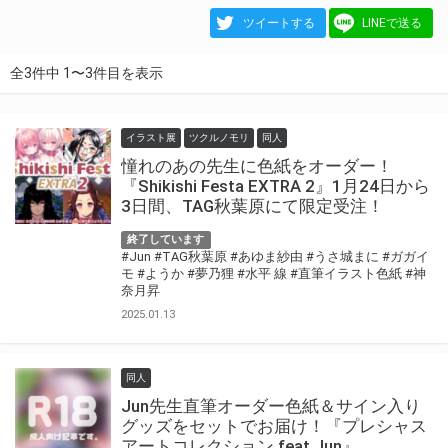
ツイートする
LINEで送る
全3件中 1〜3件目を表示
イラスト展
ツクルノモリ
同人
憧れのあの先生に色紙をオーダー！
『Shikishi Festa EXTRA 2』1月24日から
3日間、TAG秋葉原にて限定受注！
終了しています
#Jun
#TAG秋葉原
#あゆま紗由
#うさ城まに
#ガガイ
モ
#ようか
#夢乃狸
#水平 線
#直筆イラスト色紙
#神
奈月昇
2025.01.13
同人
Jun先生直筆オーダー色紙＆サイン入り
グッズをセットでお届け！『プレシャス
アートコレクション feat.Jun』