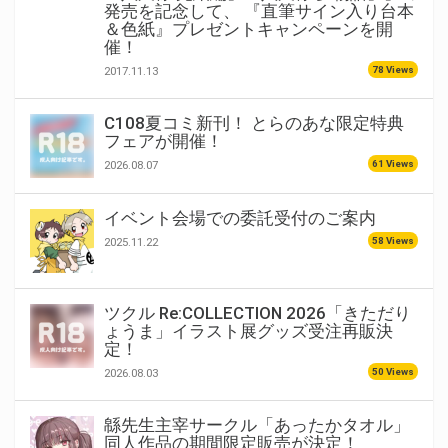
発売を記念して、 『直筆サイン入り台本
＆色紙』プレゼントキャンペーンを開
催！
78 Views
2017.11.13
C108夏コミ新刊！ とらのあな限定特典
フェアが開催！
61 Views
2026.08.07
イベント会場での委託受付のご案内
58 Views
2025.11.22
ツクル Re:COLLECTION 2026「きただり
ょうま」イラスト展グッズ受注再販決
定！
50 Views
2026.08.03
緜先生主宰サークル「あったかタオル」
同人作品の期間限定販売が決定！