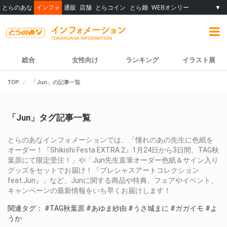
とらのあな
インフォ
通販
店舗
とらコイン
とら婚
WEBオンリー
▼
総合
女性向け
ランキング
イラスト展
TOP
「Jun」の記事一覧
「Jun」タグ記事一覧
とらのあなインフォメーションでは、「憧れのあの先生に色紙を
オーダー！『Shikishi Festa EXTRA 2』1月24日から3日間、TAG秋
葉原にて限定受注！」や「Jun先生直筆オーダー色紙＆サイン入り
グッズをセットでお届け！『プレシャスアートコレクション
feat.Jun』」など、Junに関する商品や特典、フェアやイベント、
キャンペーンの最新情報をいち早くお届けします！
関連タグ：
#TAG秋葉原
#あゆま紗由
#うさ城まに
#ガガイモ
#よ
うか