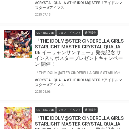
#CRYSTAL QUALIA
#THE IDOLM@STER
#アイドルマ
スター
#アイマス
2025.07.18
CD・BD/DVD
フェア・イベント
通信販売
『THE IDOLM@STER CINDERELLA GIRLS
STARLIGHT MASTER CRYSTAL QUALIA
06 イーリャンサンキュー』発売記念 サ
イン入りポスタープレゼントキャンペー
ン 開催！
『THE IDOLM@STER CINDERELLA GIRLS STARLIGHT MASTER CRYSTAL QUALIA 06 イーリャンサンキュー』の発売を記念して、「歌唱キャストサイン入りポスター」プレゼントキャンペーンが開催決定！！ 対象商品をご購入いただいた方の中から抽選でプレゼントいたします。 是非、ご応募ください
#CRYSTAL QUALIA
#THE IDOLM@STER
#アイドルマ
スター
#アイマス
2025.06.06
CD・BD/DVD
フェア・イベント
通信販売
『THE IDOLM@STER CINDERELLA GIRLS
STARLIGHT MASTER CRYSTAL QUALIA