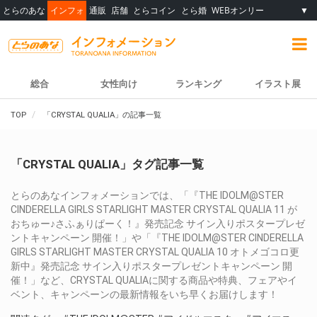
とらのあな
インフォ
通販
店舗
とらコイン
とら婚
WEBオンリー
▼
総合
女性向け
ランキング
イラスト展
TOP
「CRYSTAL QUALIA」の記事一覧
「CRYSTAL QUALIA」タグ記事一覧
とらのあなインフォメーションでは、「『THE IDOLM@STER
CINDERELLA GIRLS STARLIGHT MASTER CRYSTAL QUALIA 11 が
おちゅー♪さふぁりぱーく！』発売記念 サイン入りポスタープレゼ
ントキャンペーン 開催！」や「『THE IDOLM@STER CINDERELLA
GIRLS STARLIGHT MASTER CRYSTAL QUALIA 10 オトメゴコロ更
新中』発売記念 サイン入りポスタープレゼントキャンペーン 開
催！」など、CRYSTAL QUALIAに関する商品や特典、フェアやイ
ベント、キャンペーンの最新情報をいち早くお届けします！