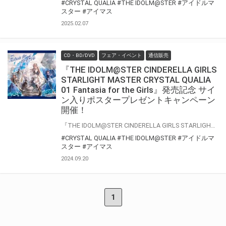
#CRYSTAL QUALIA
#THE IDOLM@STER
#アイドルマ
スター
#アイマス
2025.02.07
CD・BD/DVD
フェア・イベント
通信販売
『THE IDOLM@STER CINDERELLA GIRLS
STARLIGHT MASTER CRYSTAL QUALIA
01 Fantasia for the Girls』発売記念 サイ
ン入りポスタープレゼントキャンペーン
開催！
『THE IDOLM@STER CINDERELLA GIRLS STARLIGHT MASTER CRYSTAL QUALIA 01 Fantasia for the Girls』の発売を記念して、「歌唱キャストサイン入りポスター」プレゼントキャンペーンが開催決定！！ 対象商品をご購入いただいた方の中から抽選でプレゼントいたします。 是非、ご応募ください
#CRYSTAL QUALIA
#THE IDOLM@STER
#アイドルマ
スター
#アイマス
2024.09.20
1