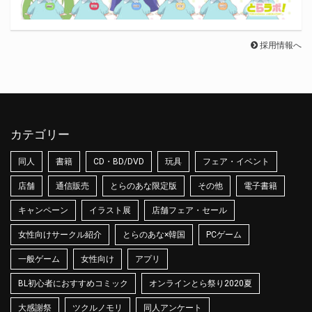
採用情報へ
カテゴリー
同人
書籍
CD・BD/DVD
玩具
フェア・イベント
店舗
通信販売
とらのあな限定版
その他
電子書籍
キャンペーン
イラスト展
店舗フェア・セール
女性向けサークル紹介
とらのあな×韓国
PCゲーム
一般ゲーム
女性向け
アプリ
BL初心者におすすめコミック
オンラインとら祭り2020夏
大感謝祭
ツクルノモリ
同人アンケート