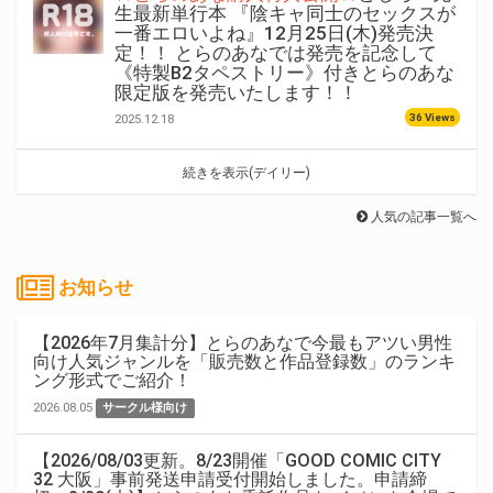
生最新単行本 『陰キャ同士のセックスが
一番エロいよね』12月25日(木)発売決
定！！ とらのあなでは発売を記念して
《特製B2タペストリー》付きとらのあな
限定版を発売いたします！！
36 Views
2025.12.18
続きを表示(デイリー)
人気の記事一覧へ
お知らせ
【2026年7月集計分】とらのあなで今最もアツい男性
向け人気ジャンルを「販売数と作品登録数」のランキ
ング形式でご紹介！
2026.08.05
サークル様向け
【2026/08/03更新。8/23開催「GOOD COMIC CITY
32 大阪」事前発送申請受付開始しました。申請締