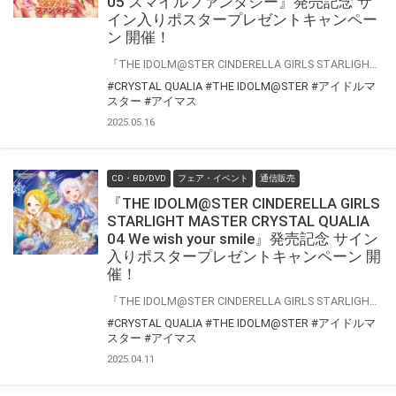
05 スマイルファンタジー』発売記念 サ
イン入りポスタープレゼントキャンペー
ン 開催！
『THE IDOLM@STER CINDERELLA GIRLS STARLIGHT MASTER CRYSTAL QUALIA 05 スマイルファンタジー』の発売を記念して、「歌唱キャストサイン入りポスター」プレゼントキャンペーンが開催決定！！ 対象商品をご購入いただいた方の中から抽選でプレゼントいたします。 是非、ご応募ください
#CRYSTAL QUALIA
#THE IDOLM@STER
#アイドルマ
スター
#アイマス
2025.05.16
CD・BD/DVD
フェア・イベント
通信販売
『THE IDOLM@STER CINDERELLA GIRLS
STARLIGHT MASTER CRYSTAL QUALIA
04 We wish your smile』発売記念 サイン
入りポスタープレゼントキャンペーン 開
催！
『THE IDOLM@STER CINDERELLA GIRLS STARLIGHT MASTER CRYSTAL QUALIA 04 We wish your smile』の発売を記念して、「歌唱キャストサイン入りポスター」プレゼントキャンペーンが開催決定！！ 対象商品をご購入いただいた方の中から抽選でプレゼントいたします。 是非、ご応募ください
#CRYSTAL QUALIA
#THE IDOLM@STER
#アイドルマ
スター
#アイマス
2025.04.11