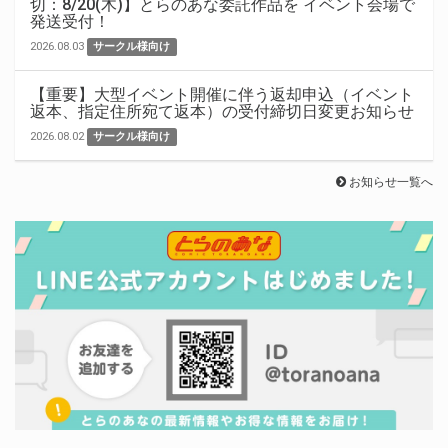
切：8/20(木)】とらのあな委託作品を イベント会場で
発送受付！
2026.08.03
サークル様向け
【重要】大型イベント開催に伴う返却申込（イベント
返本、指定住所宛て返本）の受付締切日変更お知らせ
2026.08.02
サークル様向け
お知らせ一覧へ