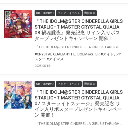
CD・BD/DVD
フェア・イベント
通信販売
『THE IDOLM@STER CINDERELLA GIRLS
STARLIGHT MASTER CRYSTAL QUALIA
08 禍魂朧夜』発売記念 サイン入りポス
タープレゼントキャンペーン 開催！
『THE IDOLM@STER CINDERELLA GIRLS STARLIGHT MASTER CRYSTAL QUALIA 08 禍魂朧夜』の発売を記念して、「歌唱キャストサイン入りポスター」プレゼントキャンペーンが開催決定！！ 対象商品をご購入いただいた方の中から抽選でプレゼントいたします。 是非、ご応募ください
#CRYSTAL QUALIA
#THE IDOLM@STER
#アイドルマ
スター
#アイマス
2025.08.15
CD・BD/DVD
フェア・イベント
通信販売
『THE IDOLM@STER CINDERELLA GIRLS
STARLIGHT MASTER CRYSTAL QUALIA
07 スターライトステージ』発売記念 サ
イン入りポスタープレゼントキャンペー
ン 開催！
『THE IDOLM@STER CINDERELLA GIRLS STARLIGHT MASTER CRYSTAL QUALIA 07 スターライトステージ』の発売を記念して、「歌唱キャストサイン入りポスター」プレゼントキャンペーンが開催決定！！ 対象商品をご購入いただいた方の中から抽選でプレゼントいたします。 是非、ご応募ください