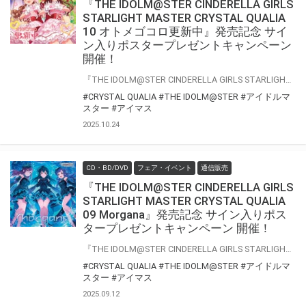
『THE IDOLM@STER CINDERELLA GIRLS
STARLIGHT MASTER CRYSTAL QUALIA
10 オトメゴコロ更新中』発売記念 サイ
ン入りポスタープレゼントキャンペーン
開催！
『THE IDOLM@STER CINDERELLA GIRLS STARLIGHT MASTER CRYSTAL QUALIA 10 オトメゴコロ更新中』の発売を記念して、「歌唱キャストサイン入りポスター」プレゼントキャンペーンが開催決定！！ 対象商品をご購入いただいた方の中から抽選でプレゼントいたします。 是非、ご応募ください
#CRYSTAL QUALIA
#THE IDOLM@STER
#アイドルマ
スター
#アイマス
2025.10.24
CD・BD/DVD
フェア・イベント
通信販売
『THE IDOLM@STER CINDERELLA GIRLS
STARLIGHT MASTER CRYSTAL QUALIA
09 Morgana』発売記念 サイン入りポス
タープレゼントキャンペーン 開催！
『THE IDOLM@STER CINDERELLA GIRLS STARLIGHT MASTER CRYSTAL QUALIA 09 Morgana』の発売を記念して、「歌唱キャストサイン入りポスター」プレゼントキャンペーンが開催決定！！ 対象商品をご購入いただいた方の中から抽選でプレゼントいたします。 是非、ご応募ください
#CRYSTAL QUALIA
#THE IDOLM@STER
#アイドルマ
スター
#アイマス
2025.09.12