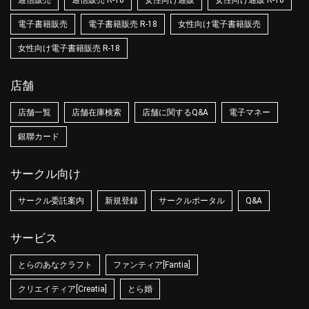
通信販売
通信販売 R-18
女性向け通販
女性向け通販 R-18
電子書籍販売
電子書籍販売 R-18
女性向け電子書籍販売
女性向け電子書籍販売 R-18
店舗
店舗一覧
店舗在庫検索
店舗に関するQ&A
電子マネー
銀聯カード
サークル向け
サークル委託案内
新規登録
サークルポータル
Q&A
サービス
とらのあなクラフト
ファンティア[Fantia]
クリエイティア[Creatia]
とら婚