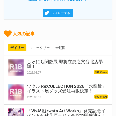
フォローする
人気の記事
デイリー
ウィークリー
全期間
しゅにち関数展 即將在虎之穴台北店舉
辦！
384 Views
2026.08.07
ツクル Re:COLLECTION 2026「水龍敬」
イラスト展グッズ受注再販決定！
187 Views
2026.08.03
『VivA! 緜/wata Art Works』発売記念イ
ベントが秋葉原ラジオ会館で開催決定！