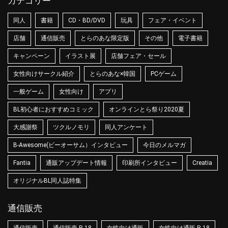
カテゴリー
同人
書籍
CD・BD/DVD
玩具
フェア・イベント
店舗
通信販売
とらのあな限定版
その他
電子書籍
キャンペーン
イラスト展
店舗フェア・セール
女性向けサークル紹介
とらのあな×韓国
PCゲーム
一般ゲーム
女性向け
アプリ
BL初心者におすすめコミック
オンラインとら祭り2020夏
大感謝祭
ツクルノモリ
同人アンケート
B-Awesome(ビーオーサム）インタビュー
今日のメルマガ
Fantia
通販アップデート情報
印刷所インタビュー
Creatia
オリジナルBL同人誌特集
通信販売