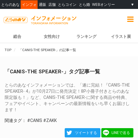
とらのあな
インフォ
通販
店舗
とらコイン
とら婚
WEBオンリー
▼
総合
女性向け
ランキング
イラスト展
TOP
「CANIS-THE SPEAKER-」の記事一覧
「CANIS-THE SPEAKER-」タグ記事一覧
とらのあなインフォメーションでは、「遂に完結！『CANIS-THE
SPEAKER- 4』が10月27日に発売決定！8P小冊子付きとらのあな
限定版も！」など、CANIS-THE SPEAKER-に関する商品や特典、
フェアやイベント、キャンペーンの最新情報をいち早くお届けし
ます！
関連タグ：
#CANIS
#ZAKK
ツイートする
LINEで送る