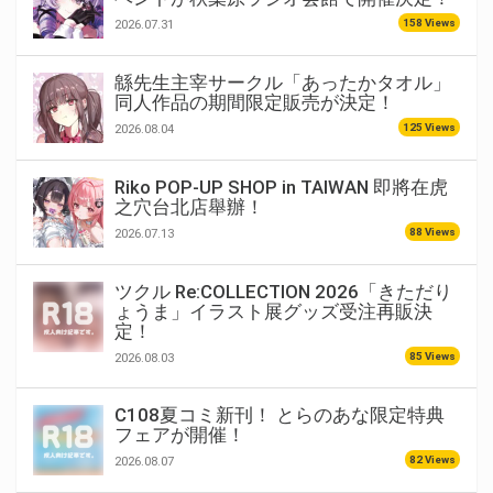
158 Views
2026.07.31
緜先生主宰サークル「あったかタオル」
同人作品の期間限定販売が決定！
125 Views
2026.08.04
Riko POP-UP SHOP in TAIWAN 即將在虎
之穴台北店舉辦！
88 Views
2026.07.13
ツクル Re:COLLECTION 2026「きただり
ょうま」イラスト展グッズ受注再販決
定！
85 Views
2026.08.03
C108夏コミ新刊！ とらのあな限定特典
フェアが開催！
82 Views
2026.08.07