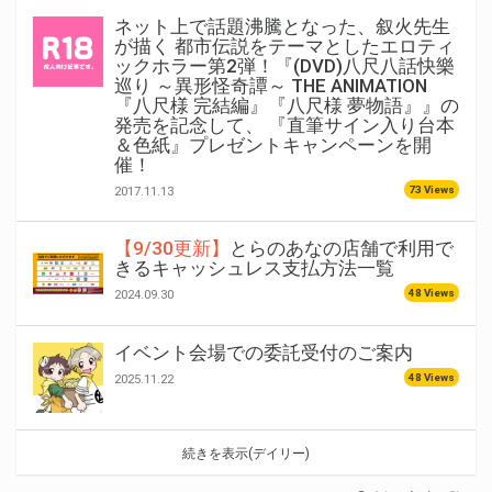
ネット上で話題沸騰となった、叙火先生
が描く 都市伝説をテーマとしたエロティ
ックホラー第2弾！『(DVD)八尺八話快樂
巡り ～異形怪奇譚～ THE ANIMATION
『八尺様 完結編』『八尺様 夢物語』』の
発売を記念して、 『直筆サイン入り台本
＆色紙』プレゼントキャンペーンを開
催！
73 Views
2017.11.13
【9/30更新】
とらのあなの店舗で利用で
きるキャッシュレス支払方法一覧
48 Views
2024.09.30
イベント会場での委託受付のご案内
48 Views
2025.11.22
続きを表示(デイリー)