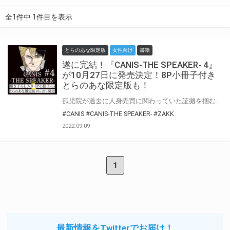
全1件中 1件目を表示
とらのあな限定版
女性向け
書籍
遂に完結！『CANIS-THE SPEAKER- 4』
が10月27日に発売決定！8P小冊子付き
とらのあな限定版も！
孤児院が過去に人身売買に関わっていた証拠を掴むため、コミュニティ支援プログラムの“仕組み”を知る人物らに次々接触していくノブ・ハル・サム。 目的完遂の駒として狙われたのは、リョウの友人、チェイスだった。 腕利きのハッカー“ERT”でもあるチェイスを使い、阿左美主催のオークションサイトに潜入したサムが目にしたものは…。 圧倒的画力で贈るZAKK先生のCANISシリーズ『CANIS-THE SPEAKER-』最終4巻が10月27日発売！ とらのあなでは刊行を記念して描き下ろし8P小冊子付きとらのあな限定版を発売致します♥ 各店・通販にて予約開始！とらのあな限定版は数量限定生産となりますので、お早めにご予約下さい！
#CANIS
#CANIS-THE SPEAKER-
#ZAKK
2022.09.09
1
最新情報をTwitterでお届け！