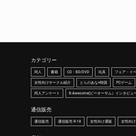
カテゴリー
同人
書籍
CD・BD/DVD
玩具
フェア・イ
女性向けサークル紹介
とらのあな×韓国
PCゲーム
同人アンケート
B-Awesome(ビーオーサム）インタビュ
通信販売
通信販売
通信販売 R-18
女性向け通販
女性向け通