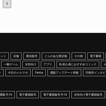
1
ベント
店舗
通信販売
とらのあな限定版
その他
電子書籍
一般ゲーム
女性向け
アプリ
BL初心者におすすめコミック
ー
今日のメルマガ
Fantia
通販アップデート情報
印刷所インタビ
販 R-18
電子書籍販売
電子書籍販売 R-18
女性向け電子書籍販売