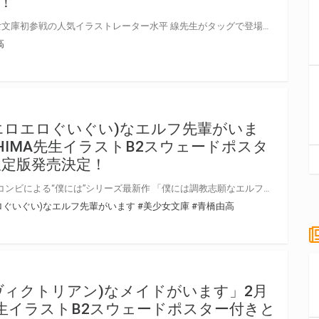
！
おなじみ青橋由高先生と、美少女文庫初参戦の人気イラストレーター水平 線先生がタッグで登場！ 「嫁入りメイド・栗栖川くるみは娶られたい」11月19日に発売！ 水平 線先生のイラストを使用したB2スウェードポスター付きとらのあな限定版を発売いたします！ とらのあなでしか買えない限定版をお見逃しなく！
高
エロエロぐいぐい)なエルフ先輩がいま
HIMA先生イラストB2スウェードポスタ
定版発売決定！
青橋由高先生＆HIMA先生の定番コンビによる“僕には”シリーズ最新作 「僕には調教志願なエルフ先輩がいます」8月19日発売！ とらのあなではHIMA先生のイラストを使用したB2スウェードポスター付きとらのあな限定版を発売いたします！ とらのあなでしか買えない限定版をお見逃しなく！
ロぐいぐい)なエルフ先輩がいます
#美少女文庫
#青橋由高
ヴィクトリアン)なメイドがいます」2月
A先生イラストB2スウェードポスター付きと