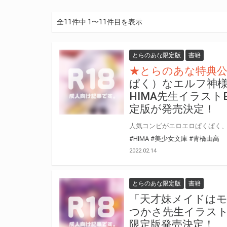
全11件中 1〜11件目を表示
とらのあな限定版
書籍
★とらのあな特典
ぱく）なエルフ神様
HIMA先生イラス
定版が発売決定！
#HIMA
#美少女文庫
#青橋由高
2022.02.14
とらのあな限定版
書籍
「天才妹メイドはモ
つかさ先生イラスト
限定版発売決定！