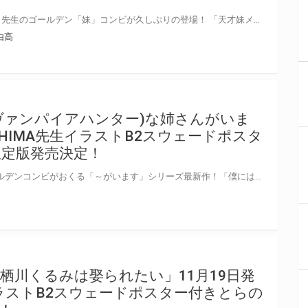
人気の青橋由高先生と有末つかさ先生のゴールデン「妹」コンビが久しぶりの登場！ 「天才妹メイドはモルモルエロエロ！」8月19日（木）発売！ 有末つかさ先生のイラストを使用したB2スウェードポスター付きとらのあな限定版を発売いたします！ とらのあなでしか買えない限定版をお見逃しなく！
由高
ヴァンパイアハンター)な姉さんがいま
 HIMA先生イラストB2スウェードポスタ
定版発売決定！
青橋由高先生＆HIMA先生のゴールデンコンビがおくる「～がいます」シリーズ最新作！「僕には吸血鬼殺な姉さんがいます」4月20日（火）発売！ HIMA先生のイラストを使用したB2スウェードポスター付きとらのあな限定版を発売いたします！ とらのあなでしか買えない限定版をお見逃しなく！
栖川くるみは娶られたい」11月19日発
イラストB2スウェードポスター付きとらの