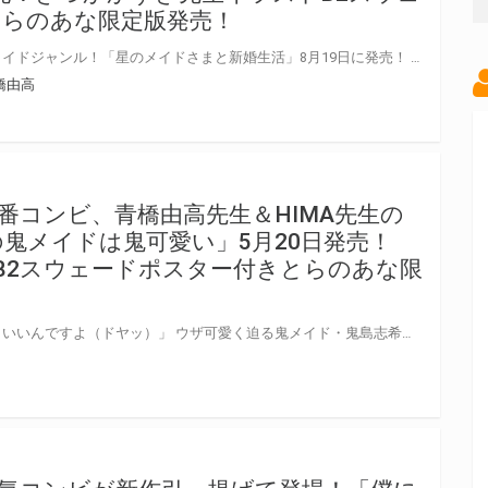
とらのあな限定版発売！
青橋由高先生の最新刊は定番のメイドジャンル！「星のメイドさまと新婚生活」8月19日に発売！ とらのあなでは美少女文庫初登場、きづかかずき先生のイラストを使用したB2スウェードポスター付きとらのあな限定版を発売いたします！とらのあなでしか買えない限定版をお見逃しなく！
橋由高
番コンビ、青橋由高先生＆HIMA先生の
の鬼メイドは鬼可愛い」5月20日発売！
トB2スウェードポスター付きとらのあな限
「鬼可愛い私をメイド妻にしてもいいんですよ（ドヤッ）」 ウザ可愛く迫る鬼メイド・鬼島志希。 怪力大食鬼巨乳の鬼一途なアプローチに嵌って――鬼の目にも涙な初体験！ 鬼激フェラで虎柄ビキニでラブラブご奉仕！ 「鬼畜プレイだってＯＫです・（ニヤリ）」 退治無用の鬼ウザ可愛い鬼メイド！ 青橋由高先生とHIMA先生の美少女文庫定番コンビの新作は、龍神に悪魔に雪女ときて、今度は鬼！ とらのあなではHIMA先生のイラストを使用したB2スウェードポスター付きとらのあな限定版を発売いたします！ とらのあなでしか買えない限定版をお見逃しなく！