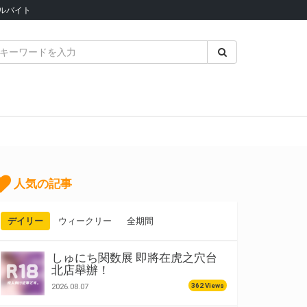
ルバイト
人気の記事
デイリー
ウィークリー
全期間
しゅにち関数展 即將在虎之穴台
北店舉辦！
362 Views
2026.08.07