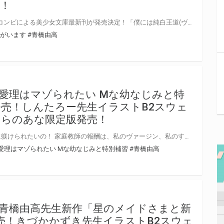
！
青橋由高先生＆HIMA先生の最強コンビによる美少女文庫最新刊が発売決定！「僕には純白王道(ヴィクトリアン)なメイドがいます」2月19日に発売！とらのあなではHIMA先生のイラストを使用したB2スウェードポスター付きとらのあな限定版を発売いたします！とらのあなでしか買えない限定版をお見逃しなく！
ドがいます
#青橋由高
愛理はマゾられたい Mな幼なじみと特
日発売！しんたろー先生イラストB2スウェ
とらのあな限定版発売！
私、あなた専用の幸せマゾ奴隷に躾けられたいの！ 家庭教師の報酬は、私のヴァージン、私のすべて。 ツンマゾな幼なじみ生徒会長・愛ヶ淵愛理への家庭教師としての「特別補習」は―― 勉強＆恋人調教!? SMに挑戦して！ 首輪着けて！ 露出散歩しよ？ ご主人様なんだから、私をずっとマゾらせなさい！ 「生徒会長・愛ヶ淵愛理はマゾられたい Mな幼なじみと特別補習」12月19日発売！ 人気原画家しんたろー先生が美少女文庫に帰還！ 人気の青橋由高先生とのタッグで再び登場です！ とらのあなではしんたろー先生のイラストを使用したB2スウェードポスター付きとらのあな限定版を発売いたします！とらのあなでしか買えない限定版をお見逃しなく！
愛理はマゾられたい Mな幼なじみと特別補習
#青橋由高
青橋由高先生新作「星のメイドさまと新
発売！きづかかずき先生イラストB2スウェ