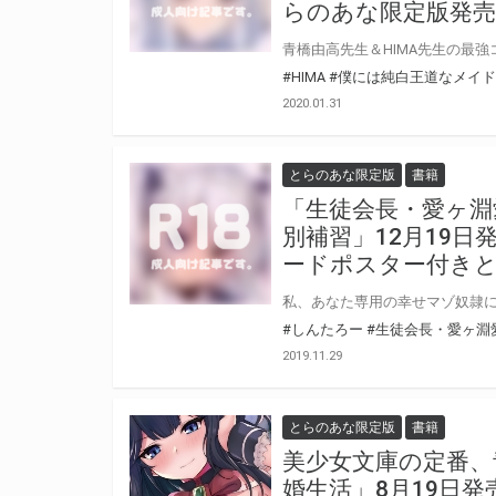
らのあな限定版発売
#HIMA
#僕には純白王道なメイ
2020.01.31
とらのあな限定版
書籍
「生徒会長・愛ヶ淵
別補習」12月19
ードポスター付き
#しんたろー
#生徒会長・愛ヶ淵
2019.11.29
とらのあな限定版
書籍
美少女文庫の定番、
婚生活」8月19日