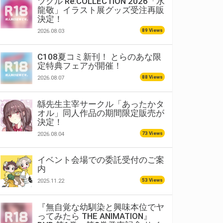
ツクル Re:COLLECTION 2026「水
龍敬」イラスト展グッズ受注再販
決定！
89 Views
2026.08.03
C108夏コミ新刊！ とらのあな限
定特典フェアが開催！
88 Views
2026.08.07
緜先生主宰サークル「あったかタ
オル」同人作品の期間限定販売が
決定！
73 Views
2026.08.04
イベント会場での委託受付のご案
内
53 Views
2025.11.22
『無自覚な幼馴染と興味本位でヤ
ってみたら THE ANIMATION』