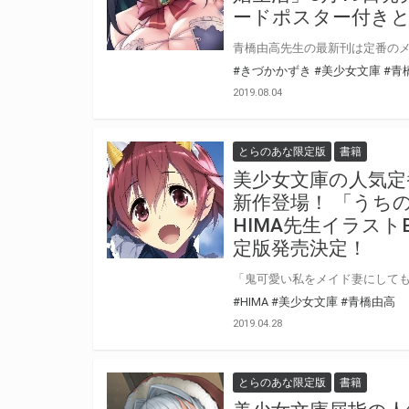
ードポスター付き
#きづかかずき
#美少女文庫
#青
2019.08.04
とらのあな限定版
書籍
美少女文庫の人気定
新作登場！ 「うち
HIMA先生イラス
定版発売決定！
#HIMA
#美少女文庫
#青橋由高
2019.04.28
とらのあな限定版
書籍