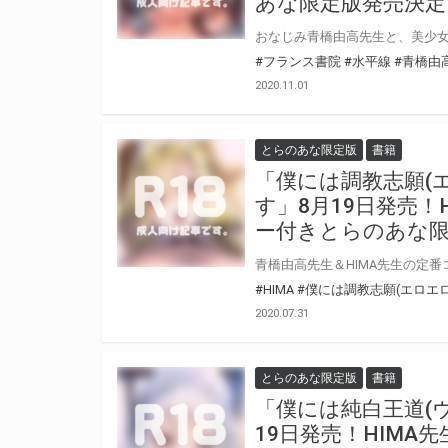
あな限定版発売決定
#フランス書院
#水平線
#青橋由
2020.11.01
とらのあな限定版
書籍
「僕には調教志願(
す」8月19日発売！
ー付きとらのあな限
#HIMA
#僕には調教志願(エロエ
2020.07.31
とらのあな限定版
書籍
「僕には純白王道(
19日発売！HIM