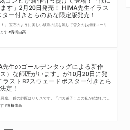
気コンビが新作引っ提げて登場！「僕に
す」2月20日発売！ HIMA先生イラス
スター付きとらのあな限定版発売！
「私、きみのＨに溶かされちゃう！」 宝石のように美しい破瓜の涙を流して雪女のお姫様ユーリヤが初体験絶頂！ 年上幼なじみとイチャラブ雪国生活。 元イジメっ子が大好きフェラ、巨乳を揺らしドレス騎乗位、聖夜ＨにバレンタインＨで暖めて ……季節が巡る、雪姫様と【永遠に溶けない恋物語】！ 青橋由高先生とHIMA先生の人気コンビの新作登場！ 龍神や悪魔に続いて、今回、僕にいるのは･･･雪女なお姫様！ 「僕には雪女なお姫様がいます」2月20日発売！とらのあなではHIMA先生のイラストを使用したB2スウェードポスター付きとらのあな限定版を発売いたします！とらのあなでしか買えない限定版をお見逃しなく！
います
#青橋由高
MA先生のゴールデンタッグによる新作
ス）な師匠がいます」が10月20日に発
生イラストB2スウェードポスター付きとら
決定！
最も旧く最も美しく、最も淫らな悪魔。 僕の師匠はリリスです。「バカ弟子！この私が結婚してあげるのよ」 黒衣の花嫁衣装で求婚騎乗位！「処女なんだから感謝なさい」 魔界へ天界へハネムーン！「さあ、リリアを孕ませて！」 神をも惑わすエロエロボディの最強悪魔は弟子大好きのメロメロ師匠嫁へ！ 青橋由高先生とHIMA先生の人気タッグが再び！ 「僕には悪魔（リリス）な師匠がいます」が10月20日発売決定！ とらのあなではイラストを担当されるHIMA先生のイラストを使用したB2スウェードポスター付きとらのあな限定版を発売いたします！とらのあなでしか買えない限定版をお見逃しなく！
ます
#青橋由高