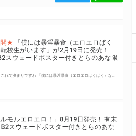
公開★
「僕には暴淫暴食（エロエロぱく
転校生がいます」が2月19日に発売！
トB2スウェードポスター付きとらのあな限
人気コンビがエロエロぱくぱく、これで決まりですわ 「僕には暴淫暴食（エロエロぱくぱく）なエルフ神様転校生がいます」が2022年2月19日に発売！ とらのあなでは発売を記念して、HIMA先生のイラストを使用したB2スウェードポスター付きとらのあな限定版を発売いたします！ とらのあなでしか買えない限定版をお見逃しなく！
ルモルエロエロ！」8月19日発売！ 有末
B2スウェードポスター付きとらのあな