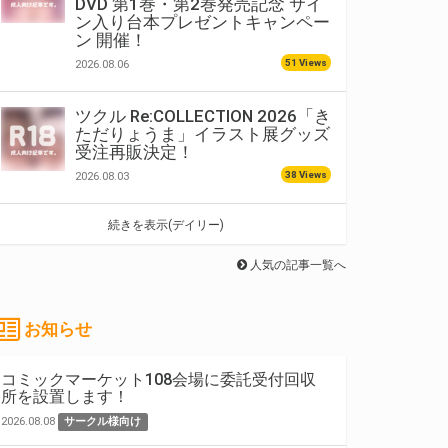
DVD 第1巻・第2巻発売記念 サイ
ン入り台本プレゼントキャンペー
ン 開催！
51 Views
2026.08.06
ツクル Re:COLLECTION 2026「き
ただりょうま」イラスト展グッズ
受注再販決定！
38 Views
2026.08.03
続きを表示(デイリー)
人気の記事一覧へ
お知らせ
コミックマーケット108会場に委託受付回収
所を設置します！
2026.08.08
サークル様向け