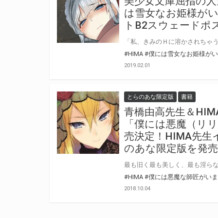
美少女文庫屈指の人
は雪女なお姫様がいま
トB2スウェードポ
#HIMA
#僕には雪女なお姫様が
2019.02.01
とらのあな限定版
書籍
青橋由高先生＆HI
「僕には悪魔（リリ
売決定！HIMA先
のあな限定版を発売
#HIMA
#僕には悪魔な師匠がい
2018.10.04