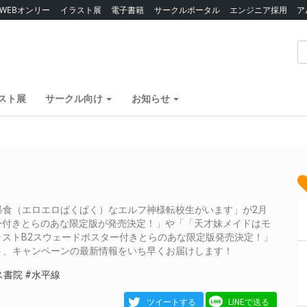
WEBオンリー
イラスト展
電子書籍
サークルポータル
エンジニア採用
ア
スト展
サークル向け
お知らせ
暴食（エロエロぱくぱく）なエルフ神様転校生がいます」が2月
スター付きとらのあな限定版が発売決定！」や「「天才妹メイドはモ
ラストB2スウェードポスター付きとらのあな限定版発売決定！」
ト、キャンペーンの最新情報をいち早くお届けします！
ス書院
#水平線
ツイートする
LINEで送る