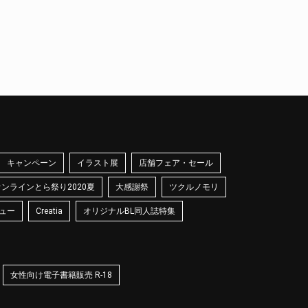
キャンペーン
イラスト展
店舗フェア・セール
オンラインとら祭り2020夏
大感謝祭
ツクルノモリ
ュー
Creatia
オリジナルBL同人誌特集
女性向け電子書籍販売 R-18