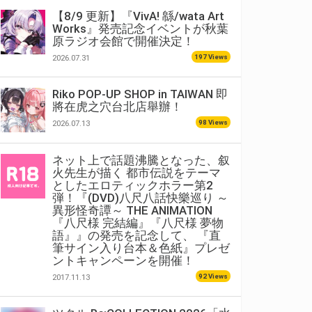
【8/9 更新】『VivA! 緜/wata Art
Works』発売記念イベントが秋葉
原ラジオ会館で開催決定！
197 Views
2026.07.31
Riko POP-UP SHOP in TAIWAN 即
將在虎之穴台北店舉辦！
98 Views
2026.07.13
ネット上で話題沸騰となった、叙
火先生が描く 都市伝説をテーマ
としたエロティックホラー第2
弾！『(DVD)八尺八話快樂巡り ～
異形怪奇譚～ THE ANIMATION
『八尺様 完結編』『八尺様 夢物
語』』の発売を記念して、 『直
筆サイン入り台本＆色紙』プレゼ
ントキャンペーンを開催！
92 Views
2017.11.13