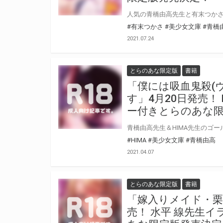
#有末つかさ
#美少女文庫
#青橋
2021.07.24
とらのあな限定版
書籍
「僕には吸血鬼殺(
す」4月20日発売！
ー付きとらのあな限
#HIMA
#美少女文庫
#青橋由高
2021.04.07
とらのあな限定版
書籍
「嫁入りメイド・栗
売！ 水平 線先生