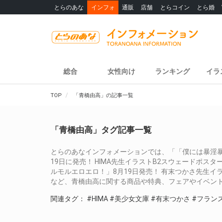
とらのあな
インフォ
通販
店舗
とらコイン
とら婚
総合
女性向け
ランキング
イラ
TOP
「青橋由高」の記事一覧
「青橋由高」タグ記事一覧
とらのあなインフォメーションでは、「「僕には暴淫
19日に発売！ HIMA先生イラストB2スウェードポ
ルモルエロエロ！」8月19日発売！ 有末つかさ先生イ
など、青橋由高に関する商品や特典、フェアやイベン
関連タグ：
#HIMA
#美少女文庫
#有末つかさ
#フラン