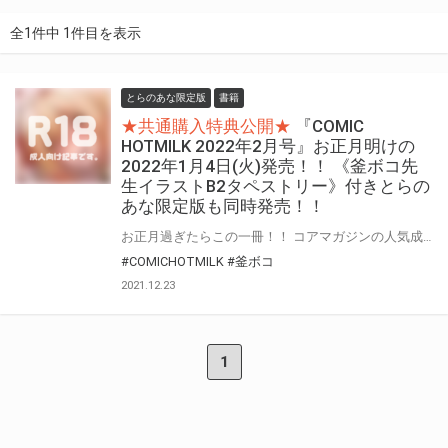
全1件中 1件目を表示
とらのあな限定版
書籍
★共通購入特典公開★
『COMIC
HOTMILK 2022年2月号』お正月明けの
2022年1月4日(火)発売！！ 《釜ボコ先
生イラストB2タペストリー》付きとらの
あな限定版も同時発売！！
お正月過ぎたらこの一冊！！ コアマガジンの人気成年コミック誌『COMIC HOTMILK』 2022年最初の号“2022年2月号”が年明け1月4日(火)に登場！！ とらのあなでは今号も発売を記念して、人気作家・釜ボコ先生が描く“2021年12月号”表紙絵を、差分絵でタペストリー化！！ 《釜ボコ先生イラストB2タペストリー》付きとらのあな限定版をご用意しました！！
#COMICHOTMILK
#釜ボコ
2021.12.23
1