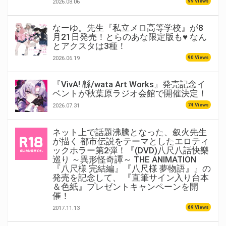
99 Views
2026.08.06
なーゆ。先生『私立メロ高等学校』が8
月21日発売！とらのあな限定版も♥ なん
とアクスタは3種！
90 Views
2026.06.19
『VivA! 緜/wata Art Works』発売記念イ
ベントが秋葉原ラジオ会館で開催決定！
74 Views
2026.07.31
ネット上で話題沸騰となった、叙火先生
が描く 都市伝説をテーマとしたエロティ
ックホラー第2弾！『(DVD)八尺八話快樂
巡り ～異形怪奇譚～ THE ANIMATION
『八尺様 完結編』『八尺様 夢物語』』の
発売を記念して、 『直筆サイン入り台本
＆色紙』プレゼントキャンペーンを開
催！
69 Views
2017.11.13