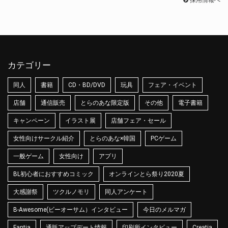
採用情報へ
カテゴリー
同人
書籍
CD・BD/DVD
玩具
フェア・イベント
店舗
通信販売
とらのあな限定版
その他
電子書籍
キャンペーン
イラスト展
店舗フェア・セール
女性向けサークル紹介
とらのあな×韓国
PCゲーム
一般ゲーム
女性向け
アプリ
BL初心者におすすめコミック
オンラインとら祭り2020夏
大感謝祭
ツクルノモリ
同人アンケート
B-Awesome(ビーオーサム）インタビュー
今日のメルマガ
Fantia
通販アップデート情報
印刷所インタビュー
Creatia