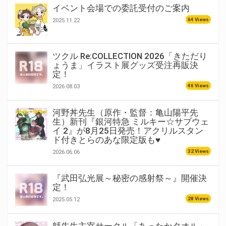
イベント会場での委託受付のご案内
64 Views
2025.11.22
ツクル Re:COLLECTION 2026「きただり
ょうま」イラスト展グッズ受注再販決
定！
46 Views
2026.08.03
河野丼先生（原作・監督：亀山陽平先
生）新刊『銀河特急 ミルキー☆サブウェ
イ 2』が8月25日発売！アクリルスタン
ド付きとらのあな限定版も♥
32 Views
2026.06.06
『武田弘光展～秘密の感射祭～』開催決
定！
28 Views
2025.05.12