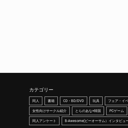
カテゴリー
同人
書籍
CD・BD/DVD
玩具
フェア・イ
女性向けサークル紹介
とらのあな×韓国
PCゲーム
同人アンケート
B-Awesome(ビーオーサム）インタビュ