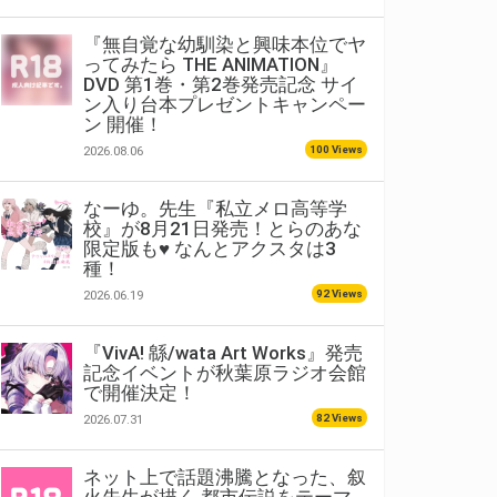
『無自覚な幼馴染と興味本位でヤ
ってみたら THE ANIMATION』
DVD 第1巻・第2巻発売記念 サイ
ン入り台本プレゼントキャンペー
ン 開催！
100 Views
2026.08.06
なーゆ。先生『私立メロ高等学
校』が8月21日発売！とらのあな
限定版も♥ なんとアクスタは3
種！
92 Views
2026.06.19
『VivA! 緜/wata Art Works』発売
記念イベントが秋葉原ラジオ会館
で開催決定！
82 Views
2026.07.31
ネット上で話題沸騰となった、叙