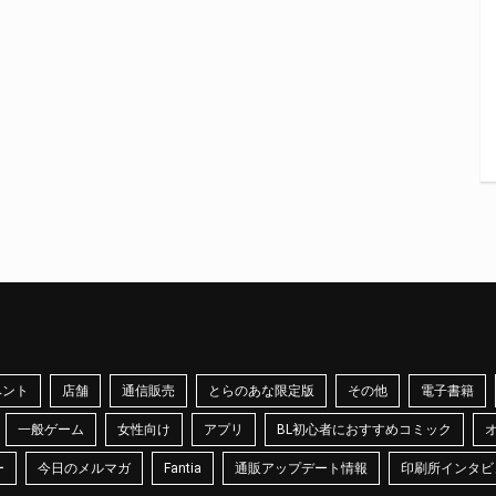
ベント
店舗
通信販売
とらのあな限定版
その他
電子書籍
一般ゲーム
女性向け
アプリ
BL初心者におすすめコミック
ー
今日のメルマガ
Fantia
通販アップデート情報
印刷所インタビ