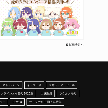
採用情報へ
キャンペーン
イラスト展
店舗フェア・セール
オンラインとら祭り2020夏
大感謝祭
ツクルノモリ
ュー
Creatia
オリジナルBL同人誌特集