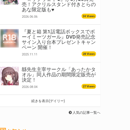
売！アクリルスタンド付きとらの
あな限定版も♥
34 Views
2026.06.06
『夏と箱 第1話電話ボックスでボ
ーイミーツガール』DVD発売記念
サイン入り台本プレゼントキャン
ペーン 開催！
28 Views
2025.11.11
緜先生主宰サークル「あったかタ
オル」同人作品の期間限定販売が
決定！
27 Views
2026.08.04
続きを表示(デイリー)
人気の記事一覧へ