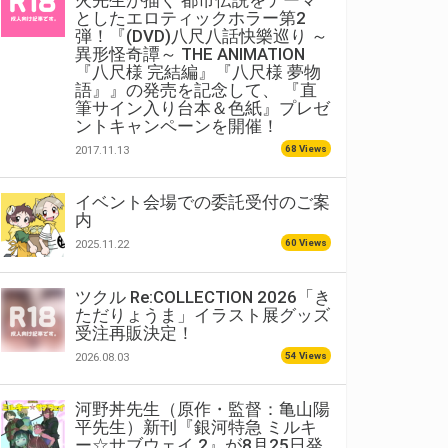
火先生が描く 都市伝説をテーマ
としたエロティックホラー第2
弾！『(DVD)八尺八話快樂巡り ～
異形怪奇譚～ THE ANIMATION
『八尺様 完結編』『八尺様 夢物
語』』の発売を記念して、 『直
筆サイン入り台本＆色紙』プレゼ
ントキャンペーンを開催！
68 Views
2017.11.13
イベント会場での委託受付のご案
内
60 Views
2025.11.22
ツクル Re:COLLECTION 2026「き
ただりょうま」イラスト展グッズ
受注再販決定！
54 Views
2026.08.03
河野丼先生（原作・監督：亀山陽
平先生）新刊『銀河特急 ミルキ
ー☆サブウェイ 2』が8月25日発