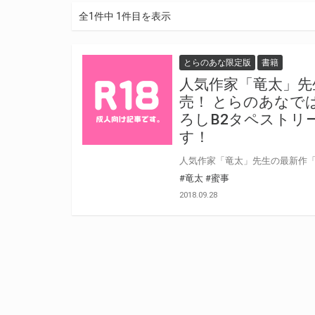
全1件中 1件目を表示
とらのあな限定版
書籍
人気作家「竜太」先
売！ とらのあなで
ろしB2タペストリ
す！
#竜太
#蜜事
2018.09.28