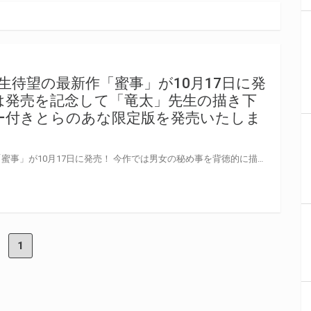
生待望の最新作「蜜事」が10月17日に発
は発売を記念して「竜太」先生の描き下
ー付きとらのあな限定版を発売いたしま
人気作家「竜太」先生の最新作「蜜事」が10月17日に発売！ 今作では男女の秘め事を背徳的に描いた全10作を収録！ とらのあなでは最新作の発売を記念して「竜太」先生の描き下ろしイラストを 使用した「B2タペストリー付きとらのあな限定版」をご用意しました！ とらのあな限定版は数に限りがございますので予約を含め是非ともお早めにお求めください！！
1