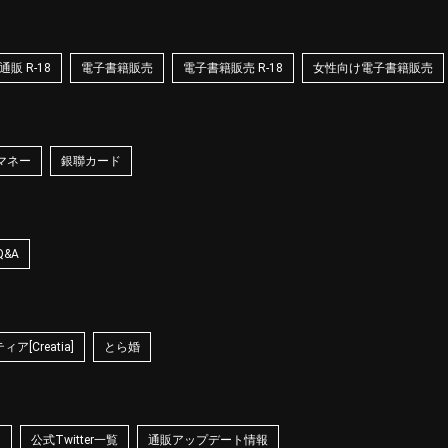
販 R-18
電子書籍販売
電子書籍販売 R-18
女性向け電子書籍販売
マネー
銀聯カード
Q&A
ア[Creatia]
とら婚
☆
公式Twitter一覧
通販アップデート情報