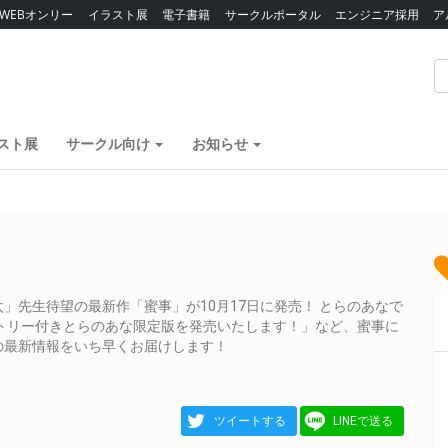
WEBオンリー
イラスト展
電子書籍
サークルポータル
エンジニア採用
ア
スト展
サークル向け
お知らせ
」先生待望の最新作「蜜事」が10月17日に発売！ とらのあなで
トリー付きとらのあな限定版を発売いたします！」など、蜜事に
の最新情報をいち早くお届けします！
ツイートする
LINEで送る