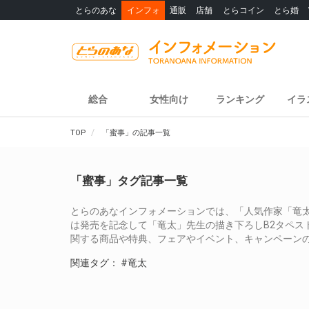
とらのあな
インフォ
通販
店舗
とらコイン
とら婚
総合
女性向け
ランキング
イラ
TOP
「蜜事」の記事一覧
「蜜事」タグ記事一覧
とらのあなインフォメーションでは、「人気作家「竜太
は発売を記念して「竜太」先生の描き下ろしB2タペス
関する商品や特典、フェアやイベント、キャンペーン
関連タグ：
#竜太