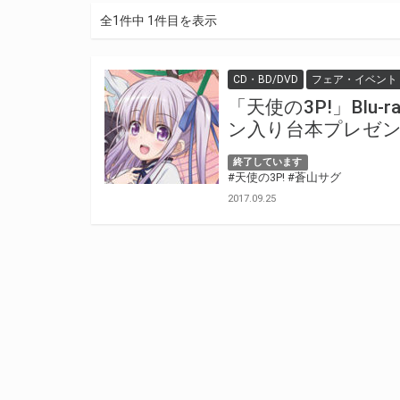
全1件中 1件目を表示
CD・BD/DVD
フェア・イベント
「天使の3P!」Blu
ン入り台本プレゼ
終了しています
#天使の3P!
#蒼山サグ
2017.09.25