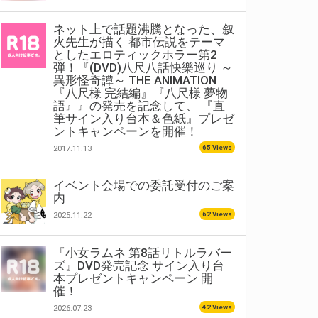
ネット上で話題沸騰となった、叙
火先生が描く 都市伝説をテーマ
としたエロティックホラー第2
弾！『(DVD)八尺八話快樂巡り ～
異形怪奇譚～ THE ANIMATION
『八尺様 完結編』『八尺様 夢物
語』』の発売を記念して、 『直
筆サイン入り台本＆色紙』プレゼ
ントキャンペーンを開催！
65 Views
2017.11.13
イベント会場での委託受付のご案
内
62 Views
2025.11.22
『小女ラムネ 第8話リトルラバー
ズ』DVD発売記念 サイン入り台
本プレゼントキャンペーン 開
催！
42 Views
2026.07.23