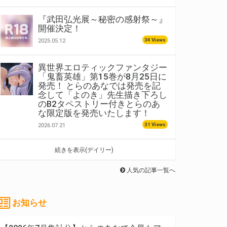
『武田弘光展～秘密の感射祭～』
開催決定！
34 Views
2025.05.12
異世界エロティックファンタジー
「鬼畜英雄」第15巻が8月25日に
発売！ とらのあなでは発売を記
念して「よのき」先生描き下ろし
のB2タペストリー付きとらのあ
な限定版を発売いたします！
31 Views
2026.07.21
続きを表示(デイリー)
人気の記事一覧へ
お知らせ