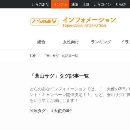
とらのあな
インフォ
通販
店舗
とらコイン
とら婚
総合
女性向け
ランキング
イラ
TOP
「蒼山サグ」の記事一覧
「蒼山サグ」タグ記事一覧
とらのあなインフォメーションでは、「「天使の3P!」Bl
ント・キャンペーン開催決定！！」など、蒼山サグに
をいち早くお届けします！
関連タグ：
#天使の3P!