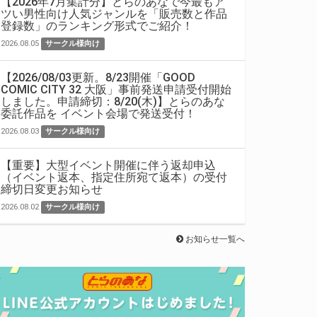
【2026年7月集計分】とらのあなで今最もア
ツい男性向け人気ジャンルを「販売数と作品
登録数」のランキング形式でご紹介！
2026.08.05
サークル様向け
【2026/08/03更新。8/23開催「GOOD
COMIC CITY 32 大阪」事前発送申請受付開始
しました。申請締切：8/20(木)】とらのあな
委託作品を イベント会場で発送受付！
2026.08.03
サークル様向け
【重要】大型イベント開催に伴う返却申込
（イベント返本、指定住所宛て返本）の受付
締切日変更お知らせ
2026.08.02
サークル様向け
お知らせ一覧へ