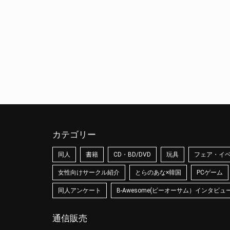
カテゴリー
同人
書籍
CD・BD/DVD
玩具
フェア・イ
女性向けサークル紹介
とらのあな×韓国
PCゲーム
同人アンケート
B-Awesome(ビーオーサム）インタビュ
通信販売