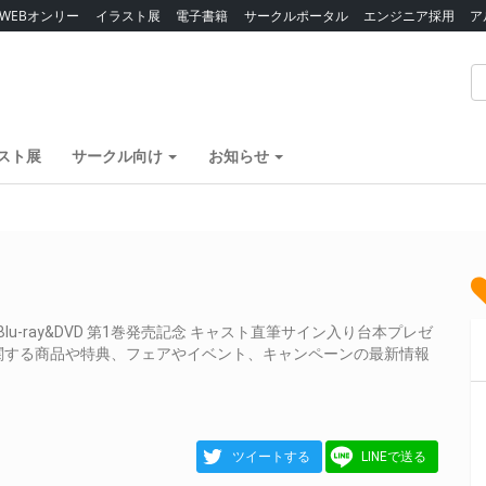
WEBオンリー
イラスト展
電子書籍
サークルポータル
エンジニア採用
ア
スト展
サークル向け
お知らせ
u-ray&DVD 第1巻発売記念 キャスト直筆サイン入り台本プレゼ
関する商品や特典、フェアやイベント、キャンペーンの最新情報
ツイートする
LINEで送る