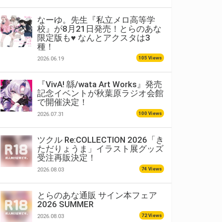
なーゆ。先生『私立メロ高等学
校』が8月21日発売！とらのあな
限定版も♥ なんとアクスタは3
種！
105 Views
2026.06.19
『VivA! 緜/wata Art Works』発売
記念イベントが秋葉原ラジオ会館
で開催決定！
100 Views
2026.07.31
ツクル Re:COLLECTION 2026「き
ただりょうま」イラスト展グッズ
受注再販決定！
74 Views
2026.08.03
とらのあな通販 サイン本フェア
2026 SUMMER
72 Views
2026.08.03