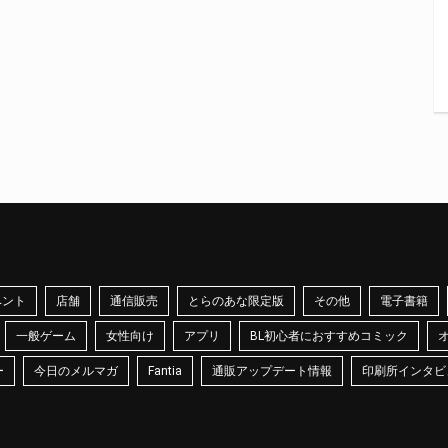
ベント
店舗
通信販売
とらのあな限定版
その他
電子書籍
一般ゲーム
女性向け
アプリ
BL初心者におすすめコミック
ー
今日のメルマガ
Fantia
通販アップデート情報
印刷所インタビ