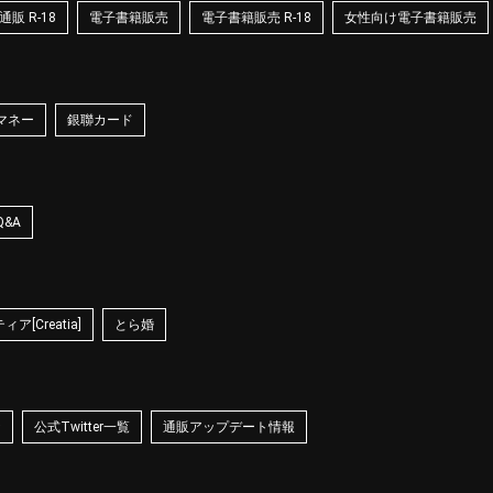
販 R-18
電子書籍販売
電子書籍販売 R-18
女性向け電子書籍販売
マネー
銀聯カード
Q&A
ア[Creatia]
とら婚
☆
公式Twitter一覧
通販アップデート情報