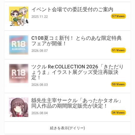
イベント会場での委託受付のご案内
57 Views
2025.11.22
C108夏コミ新刊！ とらのあな限定特典
フェアが開催！
51 Views
2026.08.07
ツクル Re:COLLECTION 2026「きただり
ょうま」イラスト展グッズ受注再販決
定！
50 Views
2026.08.03
緜先生主宰サークル「あったかタオル」
同人作品の期間限定販売が決定！
34 Views
2026.08.04
続きを表示(デイリー)