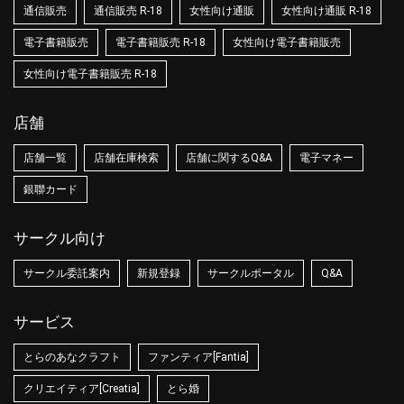
通信販売
通信販売 R-18
女性向け通販
女性向け通販 R-18
電子書籍販売
電子書籍販売 R-18
女性向け電子書籍販売
女性向け電子書籍販売 R-18
店舗
店舗一覧
店舗在庫検索
店舗に関するQ&A
電子マネー
銀聯カード
サークル向け
サークル委託案内
新規登録
サークルポータル
Q&A
サービス
とらのあなクラフト
ファンティア[Fantia]
クリエイティア[Creatia]
とら婚