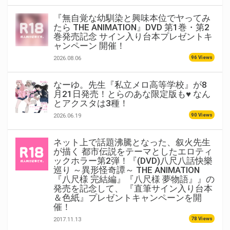
『無自覚な幼馴染と興味本位でヤってみ
たら THE ANIMATION』DVD 第1巻・第2
巻発売記念 サイン入り台本プレゼントキ
ャンペーン 開催！
96 Views
2026.08.06
なーゆ。先生『私立メロ高等学校』が8
月21日発売！とらのあな限定版も♥ なん
とアクスタは3種！
90 Views
2026.06.19
ネット上で話題沸騰となった、叙火先生
が描く 都市伝説をテーマとしたエロティ
ックホラー第2弾！『(DVD)八尺八話快樂
巡り ～異形怪奇譚～ THE ANIMATION
『八尺様 完結編』『八尺様 夢物語』』の
発売を記念して、 『直筆サイン入り台本
＆色紙』プレゼントキャンペーンを開
催！
78 Views
2017.11.13