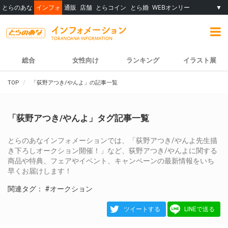
とらのあな
インフォ
通販
店舗
とらコイン
とら婚
WEBオンリー
▼
総合
女性向け
ランキング
イラスト展
TOP
「荻野アつき/やんよ」の記事一覧
「荻野アつき/やんよ」タグ記事一覧
とらのあなインフォメーションでは、「荻野アつき/やんよ先生描
き下ろしオークション開催！」など、荻野アつき/やんよに関する
商品や特典、フェアやイベント、キャンペーンの最新情報をいち
早くお届けします！
関連タグ：
#オークション
ツイートする
LINEで送る