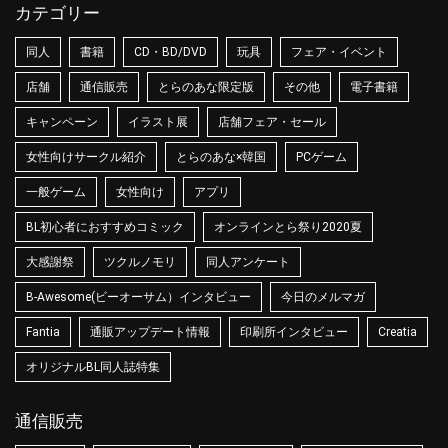
カテゴリー
同人
書籍
CD・BD/DVD
玩具
フェア・イベント
店舗
通信販売
とらのあな限定版
その他
電子書籍
キャンペーン
イラスト展
店舗フェア・セール
女性向けサークル紹介
とらのあな×韓国
PCゲーム
一般ゲーム
女性向け
アプリ
BL初心者におすすめコミック
オンラインとら祭り2020夏
大感謝祭
ツクルノモリ
同人アンケート
B-Awesome(ビーオーサム）インタビュー
今日のメルマガ
Fantia
通販アップデート情報
印刷所インタビュー
Creatia
オリジナルBL同人誌特集
通信販売