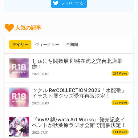
フォローする
人気の記事
デイリー
ウィークリー
全期間
しゅにち関数展 即將在虎之穴台北店舉
辦！
217 Views
2026.08.07
ツクル Re:COLLECTION 2026「水龍敬」
イラスト展グッズ受注再販決定！
170 Views
2026.08.03
『VivA! 緜/wata Art Works』発売記念イ
ベントが秋葉原ラジオ会館で開催決定！
114 Views
2026.07.31