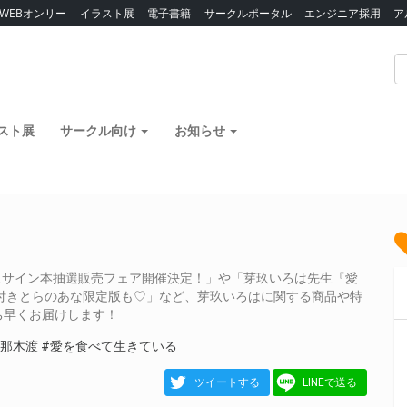
WEBオンリー
イラスト展
電子書籍
サークルポータル
エンジニア採用
ア
スト展
サークル向け
お知らせ
スサイン本抽選販売フェア開催決定！」や「芽玖いろは先生『愛
付きとらのあな限定版も♡」など、芽玖いろはに関する商品や特
ち早くお届けします！
#那木渡
#愛を食べて生きている
ツイートする
LINEで送る