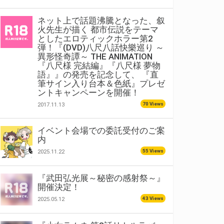
ネット上で話題沸騰となった、叙
火先生が描く 都市伝説をテーマ
としたエロティックホラー第2
弾！『(DVD)八尺八話快樂巡り ～
異形怪奇譚～ THE ANIMATION
『八尺様 完結編』『八尺様 夢物
語』』の発売を記念して、 『直
筆サイン入り台本＆色紙』プレゼ
ントキャンペーンを開催！
70 Views
2017.11.13
イベント会場での委託受付のご案
内
55 Views
2025.11.22
『武田弘光展～秘密の感射祭～』
開催決定！
43 Views
2025.05.12