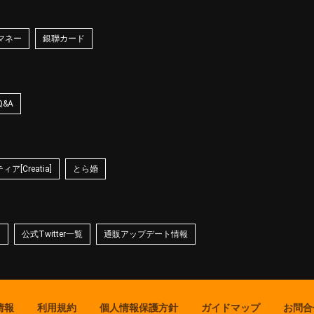
マネー
銀聯カード
Q&A
ア[Creatia]
とら婚
☆
公式Twitter一覧
通販アップデート情報
情報
利用規約
個人情報保護方針
ガイドマップ
お問合