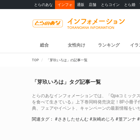
とらのあな
インフォ
通販
店舗
とらコイン
とら婚
総合
女性向け
ランキング
イラ
TOP
「芽玖いろは」の記事一覧
「芽玖いろは」タグ記事一覧
とらのあなインフォメーションでは、「Qpaコミック
を食べて生きている』上下巻同時発売決定！8P小冊子
典、フェアやイベント、キャンペーンの最新情報をい
関連タグ：
#さきしたせんむ
#灰崎めじろ
#篁アンナ