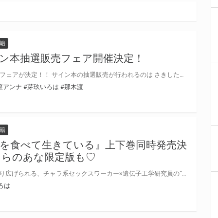
籍
イン本抽選販売フェア開催決定！
Qpaコミックスサイン本抽選販売フェアが決定！！ サイン本の抽選販売が行われるのは さきしたせんむ・篁アンナ・那木 渡・灰崎めじろ・芽玖いろは(敬称略）になります！ この貴重な機会、皆様ぜひ奮ってご応募くださいませ☆
篁アンナ
#芽玖いろは
#那木渡
籍
を食べて生きている』上下巻同時発売決
とらのあな限定版も♡
“性的な交渉”が根絶した世界で繰り広げられる、チャラ系セックスワーカー×遺伝子工学研究員の“愛”を知ってゆく物語。 芽玖いろは先生Qpa初コミックス！『愛を食べて生きている』が6月27日に上下巻同時発売♥ とらのあなでは刊行を記念して描き下ろし入り8P小冊子付きとらのあな限定版を発売致します！ とらのあな池袋店・通販にて予約開始！とらのあな限定版は数量限定生産となりますので、お早めにご予約下さい！
ろは