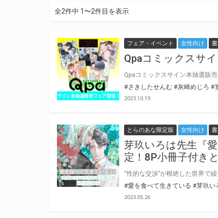
全2件中 1〜2件目を表示
フェア・イベント
女性向け
書
Qpaコミックスサ
#さきしたせんむ
#灰崎めじろ
#
2023.10.19
とらのあな限定版
女性向け
書
芽玖いろは先生『愛
定！8P小冊子付き
#愛を食べて生きている
#芽玖い
2023.05.26