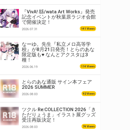
『VivA! 緜/wata Art Works』発売
記念イベントが秋葉原ラジオ会館
で開催決定！
141 Views
2026.07.31
なーゆ。先生『私立メロ高等学
校』が8月21日発売！とらのあな
限定版も♥ なんとアクスタは3
種！
114 Views
2026.06.19
とらのあな通販 サイン本フェア
2026 SUMMER
92 Views
2026.08.03
ツクル Re:COLLECTION 2026「き
ただりょうま」イラスト展グッズ
受注再販決定！
74 Views
2026.08.03