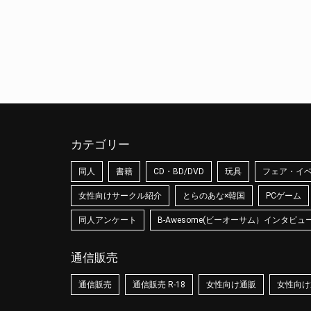
カテゴリー
同人
書籍
CD・BD/DVD
玩具
フェア・イ
女性向けサークル紹介
とらのあな×韓国
PCゲーム
同人アンケート
B-Awesome(ビーオーサム）インタビュ
通信販売
通信販売
通信販売 R-18
女性向け通販
女性向け通