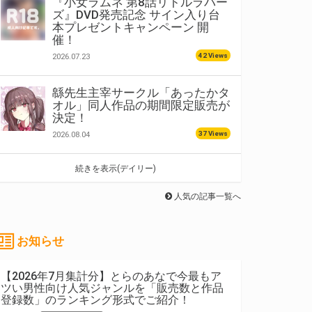
『小女ラムネ 第8話リトルラバー
ズ』DVD発売記念 サイン入り台
本プレゼントキャンペーン 開
催！
42 Views
2026.07.23
緜先生主宰サークル「あったかタ
オル」同人作品の期間限定販売が
決定！
37 Views
2026.08.04
続きを表示(デイリー)
人気の記事一覧へ
お知らせ
【2026年7月集計分】とらのあなで今最もア
ツい男性向け人気ジャンルを「販売数と作品
登録数」のランキング形式でご紹介！