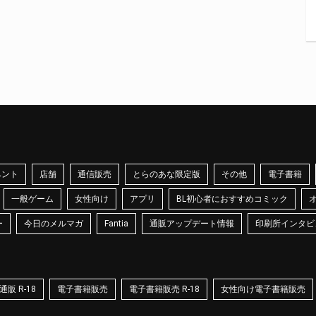
ベント
店舗
通信販売
とらのあな限定版
その他
電子書籍
一般ゲーム
女性向け
アプリ
BL初心者におすすめコミック
ー
今日のメルマガ
Fantia
通販アップデート情報
印刷所インタビ
販 R-18
電子書籍販売
電子書籍販売 R-18
女性向け電子書籍販売