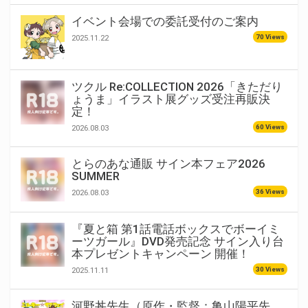
イベント会場での委託受付のご案内
70 Views
2025.11.22
ツクル Re:COLLECTION 2026「きただり
ょうま」イラスト展グッズ受注再販決
定！
60 Views
2026.08.03
とらのあな通販 サイン本フェア2026
SUMMER
36 Views
2026.08.03
『夏と箱 第1話電話ボックスでボーイミ
ーツガール』DVD発売記念 サイン入り台
本プレゼントキャンペーン 開催！
30 Views
2025.11.11
河野丼先生（原作・監督：亀山陽平先