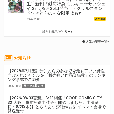
生）新刊『銀河特急 ミルキー☆サブウェ
イ 2』が8月25日発売！アクリルスタン
ド付きとらのあな限定版も♥
29 Views
2026.06.06
続きを表示(デイリー)
人気の記事一覧へ
お知らせ
【2026年7月集計分】とらのあなで今最もアツい男性
向け人気ジャンルを「販売数と作品登録数」のランキ
ング形式でご紹介！
2026.08.05
サークル様向け
【2026/08/03更新。8/23開催「GOOD COMIC CITY
32 大阪」事前発送申請受付開始しました。申請締
切：8/20(木)】とらのあな委託作品を イベント会場で
発送受付！