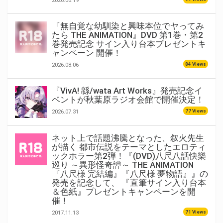
2026.06.19
『無自覚な幼馴染と興味本位でヤってみ
たら THE ANIMATION』DVD 第1巻・第2
巻発売記念 サイン入り台本プレゼントキ
ャンペーン 開催！
84 Views
2026.08.06
『VivA! 緜/wata Art Works』発売記念イ
ベントが秋葉原ラジオ会館で開催決定！
77 Views
2026.07.31
ネット上で話題沸騰となった、叙火先生
が描く 都市伝説をテーマとしたエロティ
ックホラー第2弾！『(DVD)八尺八話快樂
巡り ～異形怪奇譚～ THE ANIMATION
『八尺様 完結編』『八尺様 夢物語』』の
発売を記念して、 『直筆サイン入り台本
＆色紙』プレゼントキャンペーンを開
催！
71 Views
2017.11.13