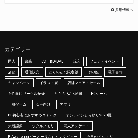
採用情報へ
カテゴリー
同人
書籍
CD・BD/DVD
玩具
フェア・イベント
店舗
通信販売
とらのあな限定版
その他
電子書籍
キャンペーン
イラスト展
店舗フェア・セール
女性向けサークル紹介
とらのあな×韓国
PCゲーム
一般ゲーム
女性向け
アプリ
BL初心者におすすめコミック
オンラインとら祭り2020夏
大感謝祭
ツクルノモリ
同人アンケート
B-Awesome(ビーオーサム）インタビュー
今日のメルマガ