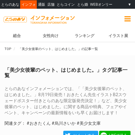
とらのあな
インフォ
通販
店舗
とらコイン
とら婚
WEBオンリー
▼
総合
女性向け
ランキング
イラスト展
TOP
「美少女後輩のペット、はじめました。」の記事一覧
「美少女後輩のペット、はじめました。」タグ記事一
覧
とらのあなインフォメーションでは、「「美少女後輩のペット、
はじめました。」8月19日発売！おきたくん先生イラストB2スウ
ェードポスター付きとらのあな限定版発売決定！」など、美少女
後輩のペット、はじめました。に関する商品や特典、フェアやイ
ベント、キャンペーンの最新情報をいち早くお届けします！
関連タグ：
#おきたくん
#烏川さいか
#美少女文庫