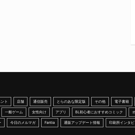
ベント
店舗
通信販売
とらのあな限定版
その他
電子書籍
一般ゲーム
女性向け
アプリ
BL初心者におすすめコミック
ー
今日のメルマガ
Fantia
通販アップデート情報
印刷所インタビ