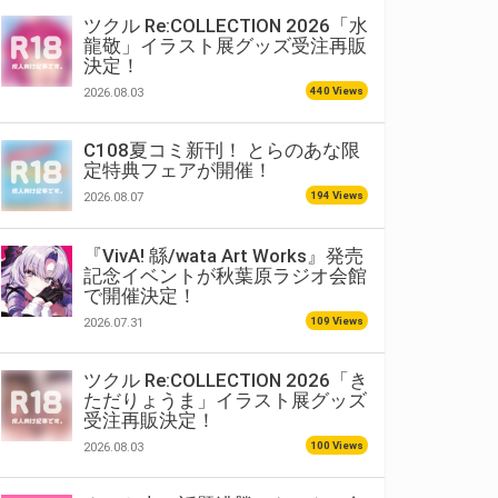
ツクル Re:COLLECTION 2026「水
龍敬」イラスト展グッズ受注再販
決定！
440 Views
2026.08.03
C108夏コミ新刊！ とらのあな限
定特典フェアが開催！
194 Views
2026.08.07
『VivA! 緜/wata Art Works』発売
記念イベントが秋葉原ラジオ会館
で開催決定！
109 Views
2026.07.31
ツクル Re:COLLECTION 2026「き
ただりょうま」イラスト展グッズ
受注再販決定！
100 Views
2026.08.03