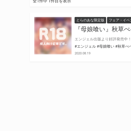
全1件中 1件目を表示
とらのあな限定版
フェア・イベ
『母娘喰い』秋草
#エンジェル
#母娘喰い
#秋草ぺ
2020.08.19