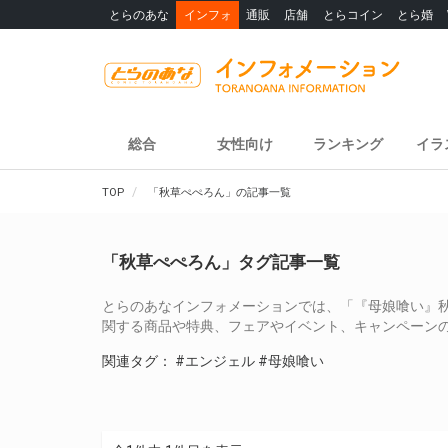
とらのあな
インフォ
通販
店舗
とらコイン
とら婚
総合
女性向け
ランキング
イラ
TOP
「秋草ぺぺろん」の記事一覧
「秋草ぺぺろん」タグ記事一覧
とらのあなインフォメーションでは、「『母娘喰い』
関する商品や特典、フェアやイベント、キャンペーン
関連タグ：
#エンジェル
#母娘喰い