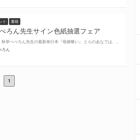
ント
書籍
ぺぺろん先生サイン色紙抽選フェア
エンジェル出版より好評発売中！ 秋草ぺぺろん先生の最新単行本『母娘喰い』 とらのあなでは、秋草ぺぺろん先生の最新単行本『母娘喰い』、秋草ぺぺろん先生の既刊単行本、 エンジェル出版の成年向けコミック誌『ANGEL倶楽部 2020年10月号』を対象にしたフェアを開催！ 対象商品ご購入の方に、抽選で《秋草ぺぺろん先生サイン色紙》をプレゼント！ 是非是非ご応募ください！！
ぺろん
1