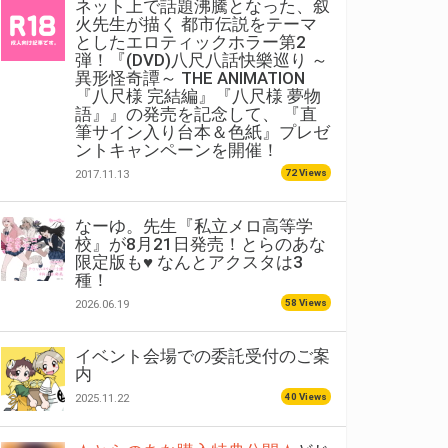
ネット上で話題沸騰となった、叙
火先生が描く 都市伝説をテーマ
としたエロティックホラー第2
弾！『(DVD)八尺八話快樂巡り ～
異形怪奇譚～ THE ANIMATION
『八尺様 完結編』『八尺様 夢物
語』』の発売を記念して、 『直
筆サイン入り台本＆色紙』プレゼ
ントキャンペーンを開催！
72 Views
2017.11.13
なーゆ。先生『私立メロ高等学
校』が8月21日発売！とらのあな
限定版も♥ なんとアクスタは3
種！
58 Views
2026.06.19
イベント会場での委託受付のご案
内
40 Views
2025.11.22