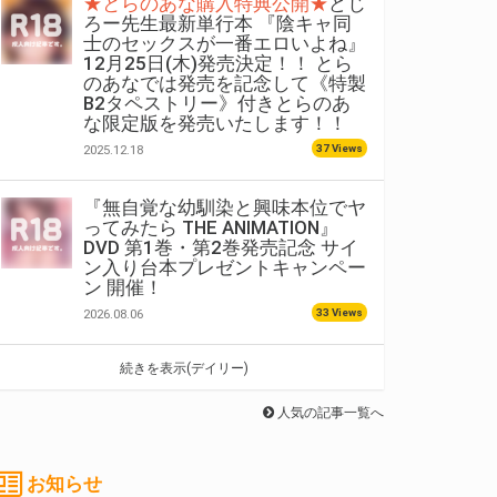
★とらのあな購入特典公開★
どじ
ろー先生最新単行本 『陰キャ同
士のセックスが一番エロいよね』
12月25日(木)発売決定！！ とら
のあなでは発売を記念して《特製
B2タペストリー》付きとらのあ
な限定版を発売いたします！！
37 Views
2025.12.18
『無自覚な幼馴染と興味本位でヤ
ってみたら THE ANIMATION』
DVD 第1巻・第2巻発売記念 サイ
ン入り台本プレゼントキャンペー
ン 開催！
33 Views
2026.08.06
続きを表示(デイリー)
人気の記事一覧へ
お知らせ