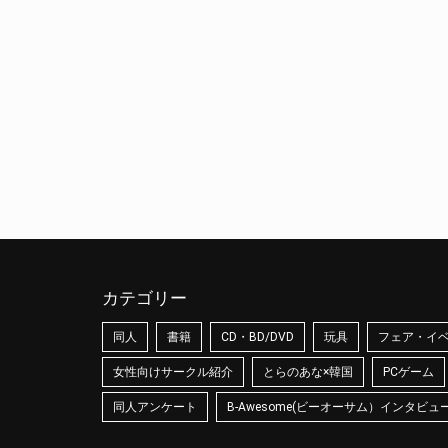
カテゴリー
同人
書籍
CD・BD/DVD
玩具
フェア・イ
女性向けサークル紹介
とらのあな×韓国
PCゲーム
同人アンケート
B-Awesome(ビーオーサム）インタビュ