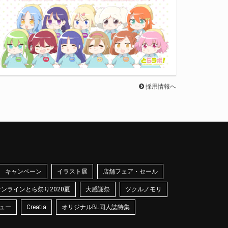
採用情報へ
キャンペーン
イラスト展
店舗フェア・セール
オンラインとら祭り2020夏
大感謝祭
ツクルノモリ
ュー
Creatia
オリジナルBL同人誌特集