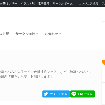
WEBオンリー
イラスト展
電子書籍
サークルポータル
エンジニア採用
ア
スト展
サークル向け
お知らせ
秋草ぺぺろん先生サイン色紙抽選フェア」など、秋草ぺぺろんに
の最新情報をいち早くお届けします！
ツイートする
LINEで送る