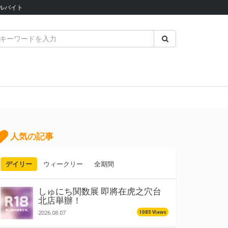
ルバイト
人気の記事
デイリー
ウィークリー
全期間
しゅにち関数展 即將在虎之穴台
北店舉辦！
1085 Views
2026.08.07