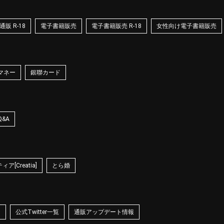
販 R-18
電子書籍販売
電子書籍販売 R-18
女性向け電子書籍販売
マネー
銀聯カード
Q&A
ア[Creatia]
とら婚
☆
公式Twitter一覧
通販アップデート情報