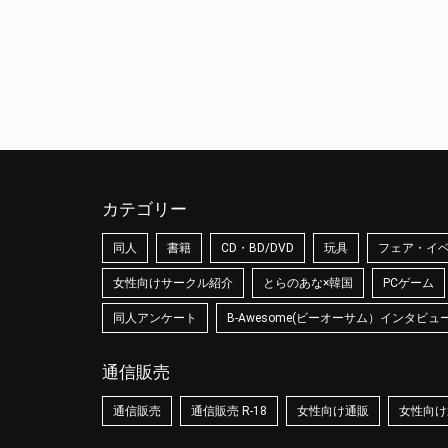
カテゴリー
同人
書籍
CD・BD/DVD
玩具
フェア・イ
女性向けサークル紹介
とらのあな×韓国
PCゲーム
同人アンケート
B-Awesome(ビーオーサム）インタビュ
通信販売
通信販売
通信販売 R-18
女性向け通販
女性向け通