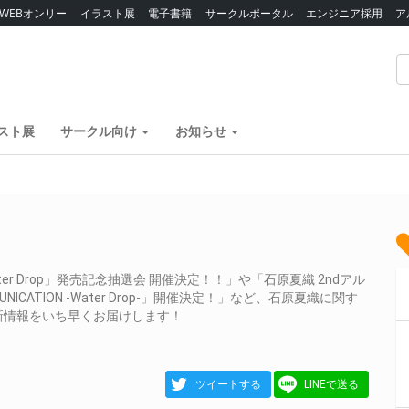
WEBオンリー
イラスト展
電子書籍
サークルポータル
エンジニア採用
ア
スト展
サークル向け
お知らせ
 Drop」発売記念抽選会 開催決定！！」や「石原夏織 2ndアル
UNICATION -Water Drop-」開催決定！」など、石原夏織に関す
新情報をいち早くお届けします！
ツイートする
LINEで送る