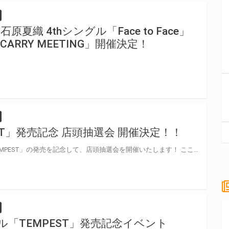
石原夏織 4thシングル「Face to Face」
RRY MEETING」開催決定！
ST」発売記念 店頭抽選会 開催決定！！
石原夏織さんの3rdシングル「TEMPEST」の発売を記念して、店頭抽選会を開催いたします！ ここでしか手に入らない豪華景品が当たる抽選会にご参加いただけます！ また、石原夏織さん“お誕生日おめでとう！”メッセージも大募集！皆様からの温かいメッセージをお待ちしております！
グル「TEMPEST」発売記念イベント