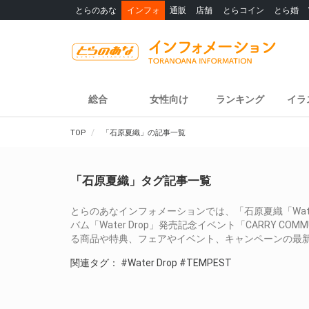
とらのあな
インフォ
通販
店舗
とらコイン
とら婚
総合
女性向け
ランキング
イラ
TOP
「石原夏織」の記事一覧
「石原夏織」タグ記事一覧
とらのあなインフォメーションでは、「石原夏織「Water
バム「Water Drop」発売記念イベント「CARRY COMM
る商品や特典、フェアやイベント、キャンペーンの最
関連タグ：
#Water Drop
#TEMPEST