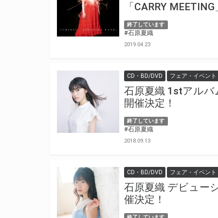
「CARRY MEETI
終了しています
#石原夏織
2019.04.23
CD・BD/DVD
フェア・イベント
石原夏織 1stアルバ
開催決定！
終了しています
#石原夏織
2018.09.13
CD・BD/DVD
フェア・イベント
石原夏織 デビューシ
催決定！
終了しています