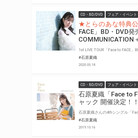
CD・BD/DVD
フェア・イベント
★とらのあな特典
FACE」BD・DVD
COMMUNICATI
#石原夏織
2020.05.18
CD・BD/DVD
フェア・イベント
石原夏織「Face t
ャック 開催決定！
#石原夏織
2019.10.16