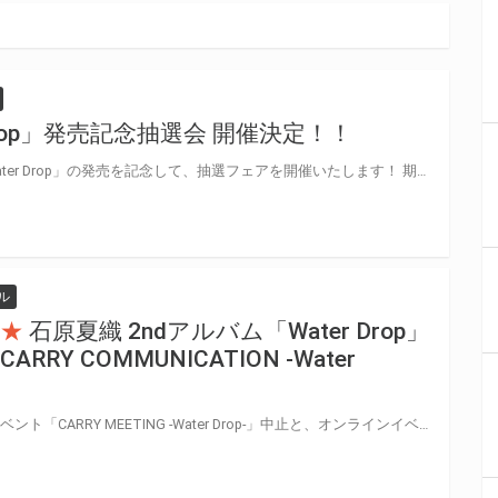
Drop」発売記念抽選会 開催決定！！
石原夏織さんの2ndアルバム「Water Drop」の発売を記念して、抽選フェアを開催いたします！ 期間中に、とらのあな対象店舗にて対象商品をご購入いただいた方に「応募抽選シリアル」をお渡しいたします。 専用フォームからご応募の方に抽選で豪華賞品をプレゼント！
ル
★
石原夏織 2ndアルバム「Water Drop」
Y COMMUNICATION -Water
2nd AL「Water Drop」発売記念イベント「CARRY MEETING -Water Drop-」中止と、オンラインイベント「CARRY COMMUNICATION -Water Drop-」開催のお知らせ 2020年9月5日（土）/9月12日（土）/10月3日（土）に開催を予定しておりました2ndアルバム「Water Drop」発売記念イベント「CARRY MEETING -Water Drop-」につきまして、新型コロナウイルス感染拡大の状況を踏まえ、「CARRY MEETING -Water Drop-」は中止させていただき、2020年9月5日（土）/9月12日（土）にて、オンラインイベント「CARRY COMMUNICATION -Water Drop-」を開催させていただきます。 参加をご検討されていた皆様には急なお知らせとなり誠に申し訳ございませんが何卒ご理解いただけますと幸いです。 オンラインで皆様にお会いできることを楽しみにしております。 http://ishiharakaori.com/info/ 石原夏織さんの2ndアルバム「Water Drop」が発売決定!! こちらのCDの発売記念イベントを開催！！ とらのあな対象店舗で対象商品を全額内金にてご予約または、 ご購入頂いたお客様に「イベント応募抽選券」をプレゼント致します。 是非、奮ってご応募ください♪