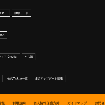
マネー
銀聯カード
Q&A
ア[Creatia]
とら婚
☆
公式Twitter一覧
通販アップデート情報
情報
利用規約
個人情報保護方針
ガイドマップ
お問合