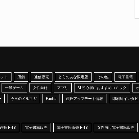
ベント
店舗
通信販売
とらのあな限定版
その他
電子書籍
一般ゲーム
女性向け
アプリ
BL初心者におすすめコミック
ー
今日のメルマガ
Fantia
通販アップデート情報
印刷所インタビ
販 R-18
電子書籍販売
電子書籍販売 R-18
女性向け電子書籍販売