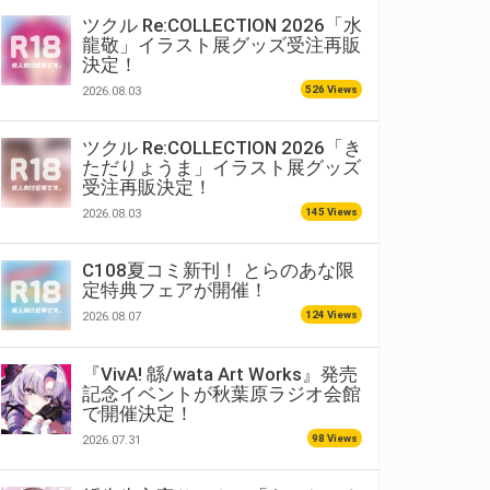
ツクル Re:COLLECTION 2026「水
龍敬」イラスト展グッズ受注再販
決定！
526 Views
2026.08.03
ツクル Re:COLLECTION 2026「き
ただりょうま」イラスト展グッズ
受注再販決定！
145 Views
2026.08.03
C108夏コミ新刊！ とらのあな限
定特典フェアが開催！
124 Views
2026.08.07
『VivA! 緜/wata Art Works』発売
記念イベントが秋葉原ラジオ会館
で開催決定！
98 Views
2026.07.31