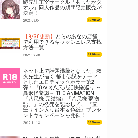
緜先生主宰サークル「あったかタ
オル」同人作品の期間限定販売が
決定！
87 Views
2026.08.04
【9/30更新】
とらのあなの店舗
で利用できるキャッシュレス支払
方法一覧
68 Views
2024.09.30
ネット上で話題沸騰となった、叙
火先生が描く 都市伝説をテーマ
としたエロティックホラー第2
弾！『(DVD)八尺八話快樂巡り ～
異形怪奇譚～ THE ANIMATION
『八尺様 完結編』『八尺様 夢物
語』』の発売を記念して、 『直
筆サイン入り台本＆色紙』プレゼ
ントキャンペーンを開催！
61 Views
2017.11.13