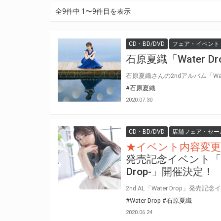
全9件中 1〜9件目を表示
CD・BD/DVD
フェア・イベント
石原夏織「Water 
#石原夏織
2020.07.30
CD・BD/DVD
店舗フェア・セー
★イベント内容変更
発売記念イベント「CARR
Drop-」開催決定！
#Water Drop
#石原夏織
2020.06.24