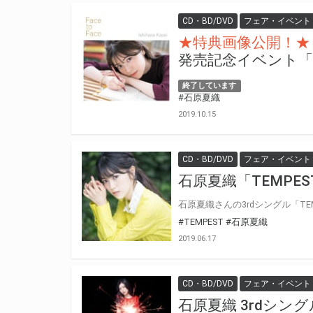
CD・BD/DVD
フェア・イベント
★特典画像公開！★
発売記念イベント「CA
終了しています
#石原夏織
2019.10.15
CD・BD/DVD
フェア・イベント
石原夏織「TEMPE
#TEMPEST
#石原夏織
2019.06.17
CD・BD/DVD
フェア・イベント
石原夏織 3rdシン