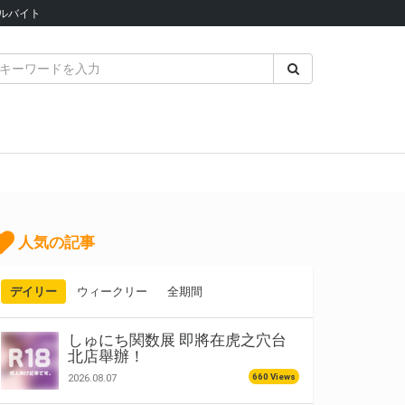
ルバイト
人気の記事
デイリー
ウィークリー
全期間
しゅにち関数展 即將在虎之穴台
北店舉辦！
660 Views
2026.08.07