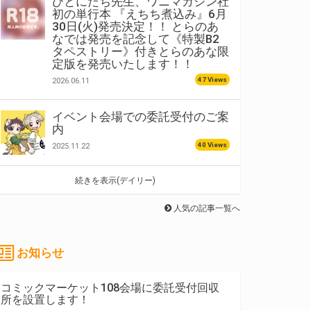
ひとにたち先生、ワニマガジン社
初の単行本 『えちち煮込み』6月
30日(火)発売決定！！ とらのあ
なでは発売を記念して《特製B2
タペストリー》付きとらのあな限
定版を発売いたします！！
47 Views
2026.06.11
イベント会場での委託受付のご案
内
40 Views
2025.11.22
続きを表示(デイリー)
人気の記事一覧へ
お知らせ
コミックマーケット108会場に委託受付回収
所を設置します！