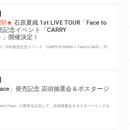
公開★
石原夏織 1st LIVE TOUR「Face to
発売記念イベント「CARRY
ON＋」開催決定！
1st LIVE TOUR「Face to FACE」BD・DVD発売記念イベント「CARRY PLAYING＋ Face to FACE-」中止と、オンラインイベント「CARRY COMMUNICATION＋」開催のお知らせ 2020年7月11日（土）/8月1日（土）に開催を予定しておりました1st LIVE TOUR「Face to FACE」BD・DVD発売記念イベント「CARRY PLAYING＋ Face to FACE-」につきまして、新型コロナウイルス感染拡大の状況を踏まえ「CARRY PLAYING＋ Face to FACE-」は中止させていただき、同日程にて、オンラインイベント「CARRY COMMUNICATION＋」を開催させていただきます。 参加をご検討されている皆様には直前のお知らせとなり誠に申し訳ございませんが何卒ご理解いただけますと幸いです。 オンラインで皆様にお会いできることを楽しみにしております。 http://ishiharakaori.com/info/ 石原夏織さんの1st LIVE TOUR「Face to FACE」のBlu-ray/DVDが発売決定!! そして、この作品の発売を記念してイベントを開催いたします！！ とらのあな対象店舗で対象商品を全額内金にてご予約または、 ご購入頂いたお客様に「イベント応募抽選券」をプレゼント致します。 是非、奮ってご応募ください♪ ※現段階では実施の方向で準備を行っておりますが、新型コロナウイルス感染症の状況を注視しながら対応を進めて参ります。今後の感染症拡大状況によっては、中止または延期とさせていただく可能性がございます。最新情報は、HP及びSNS等で発表させていただきます。
o Face」発売記念 店頭抽選会＆ポスタージ
！
石原夏織さんの4thシングル「Face to Face」の発売を記念して、店頭抽選会＆ポスタージャックを開催いたします！ ここでしか見られない絵柄の限定ポスターを掲出いたしますので、ぜひ開催店舗へお越しください♪ また、抽選会景品の特製ポストカードは、限定ポスターと同一の絵柄になります。