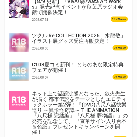
【8/9 更新】『VivA! 緜/wata Art Work
s』発売記念イベントが秋葉原ラジオ会
館で開催決定！
107 Views
2026.07.31
ツクル Re:COLLECTION 2026「水龍敬」
イラスト展グッズ受注再販決定！
76 Views
2026.08.03
C108夏コミ新刊！ とらのあな限定特典
フェアが開催！
76 Views
2026.08.07
ネット上で話題沸騰となった、叙火先生
が描く 都市伝説をテーマとしたエロティ
ックホラー第2弾！『(DVD)八尺八話快樂
巡り ～異形怪奇譚～ THE ANIMATION
『八尺様 完結編』『八尺様 夢物語』』の
発売を記念して、 『直筆サイン入り台本
＆色紙』プレゼントキャンペーンを開
催！