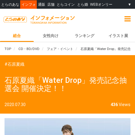
とらのあな
インフォ
通販
店舗
とらコイン
とら婚
WEBオンリー
▼
総合
女性向け
ランキング
イラスト展
TOP
CD・BD/DVD
フェア・イベント
石原夏織「Water Drop」発売記念
#石原夏織
石原夏織「Water Drop」発売記念抽
選会 開催決定！！
2020.07.30
436
Views