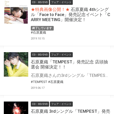
CD・BD/DVD
フェア・イベント
★特典画像公開！★
石原夏織 4thシング
ル「Face to Face」発売記念イベント「C
ARRY MEETING」開催決定！
終了しています
#石原夏織
2019.10.15
CD・BD/DVD
フェア・イベント
石原夏織「TEMPEST」発売記念 店頭抽
選会 開催決定！！
石原夏織さんの3rdシングル「TEMPEST」の発売を記念して、店頭抽選会を開催いたします！ ここでしか手に入らない豪華景品が当たる抽選会にご参加いただけます！ また、石原夏織さん“お誕生日おめでとう！”メッセージも大募集！皆様からの温かいメッセージをお待ちしております！
#TEMPEST
#石原夏織
2019.06.17
CD・BD/DVD
フェア・イベント
石原夏織 3rdシングル「TEMPEST」発売