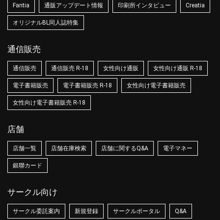
Fantia
通販アップデート情報
印刷所インタビュー
Creatia
オリジナルBL同人誌特集
通信販売
通信販売
通信販売 R-18
女性向け通販
女性向け通販 R-18
電子書籍販売
電子書籍販売 R-18
女性向け電子書籍販売
女性向け電子書籍販売 R-18
店舗
店舗一覧
店舗在庫検索
店舗に関するQ&A
電子マネー
銀聯カード
サークル向け
サークル委託案内
新規登録
サークルポータル
Q&A