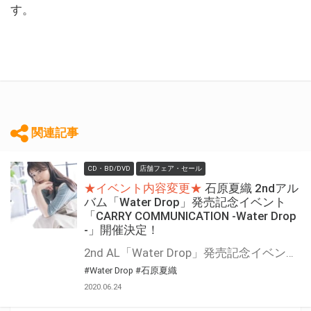
す。
関連記事
CD・BD/DVD
店舗フェア・セール
★イベント内容変更★
石原夏織 2ndアル
バム「Water Drop」発売記念イベント
「CARRY COMMUNICATION -Water Drop
-」開催決定！
2nd AL「Water Drop」発売記念イベント「CARRY MEETING -Water Drop-」中止と、オンラインイベント「CARRY COMMUNICATION -Water Drop-」開催のお知らせ 2020年9月5日（土）/9月12日（土）/10月3日（土）に開催を予定しておりました2ndアルバム「Water Drop」発売記念イベント「CARRY MEETING -Water Drop-」につきまして、新型コロナウイルス感染拡大の状況を踏まえ、「CARRY MEETING -Water Drop-」は中止させていただき、2020年9月5日（土）/9月12日（土）にて、オンラインイベント「CARRY COMMUNICATION -Water Drop-」を開催させていただきます。 参加をご検討されていた皆様には急なお知らせとなり誠に申し訳ございませんが何卒ご理解いただけますと幸いです。 オンラインで皆様にお会いできることを楽しみにしております。 http://ishiharakaori.com/info/ 石原夏織さんの2ndアルバム「Water Drop」が発売決定!! こちらのCDの発売記念イベントを開催！！ とらのあな対象店舗で対象商品を全額内金にてご予約または、 ご購入頂いたお客様に「イベント応募抽選券」をプレゼント致します。 是非、奮ってご応募ください♪
#Water Drop
#石原夏織
2020.06.24