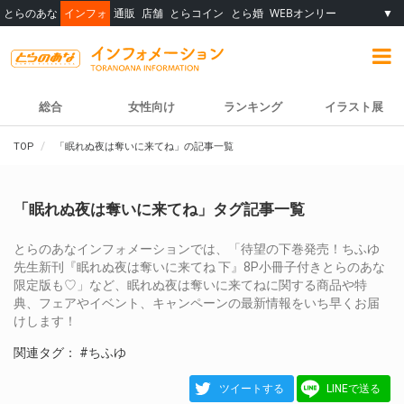
とらのあな
インフォ
通販
店舗
とらコイン
とら婚
WEBオンリー
▼
総合
女性向け
ランキング
イラスト展
TOP
「眠れぬ夜は奪いに来てね」の記事一覧
「眠れぬ夜は奪いに来てね」タグ記事一覧
とらのあなインフォメーションでは、「待望の下巻発売！ちふゆ
先生新刊『眠れぬ夜は奪いに来てね 下』8P小冊子付きとらのあな
限定版も♡」など、眠れぬ夜は奪いに来てねに関する商品や特
典、フェアやイベント、キャンペーンの最新情報をいち早くお届
けします！
関連タグ：
#ちふゆ
ツイートする
LINEで送る