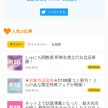
フォローする
人気の記事
デイリー
ウィークリー
全期間
しゅにち関数展 即將在虎之穴台北店舉
辦！
343 Views
2026.08.07
★対象作品追加★
C108夏コミ新刊！ と
らのあな限定特典フェアが開催！
120 Views
2026.08.10
ネット上で話題沸騰となった、叙火先生
が描く 都市伝説をテーマとしたエロティ