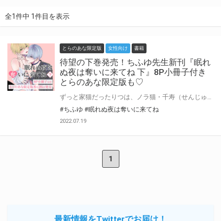
全1件中 1件目を表示
とらのあな限定版
女性向け
書籍
待望の下巻発売！ちふゆ先生新刊『眠れ
ぬ夜は奪いに来てね 下』8P小冊子付き
とらのあな限定版も♡
ずっと家猫だったりつは、ノラ猫・千寿（せんじゅ）との出会いにより外の世界に溢れている綺麗なものをたくさん知っていく。 やがて二人の距離は近づき、飼い主の渚（なぎさ）くん一筋だったりつの心に変化が生じた。 しかし、ノラ猫に病気を移されることを心配した渚くんは、二度とりつを外に出さないと決めてしまい…？ 時をこえて果たされる、はかない恋の約束 待望の『眠れぬ夜は奪いに来てね』下巻が8月26日発売♥ とらのあなでは刊行を記念して描き下ろし入り8P小冊子付きとらのあな限定版を発売致します！ 各店・通販にて予約開始！とらのあな限定版は数量限定生産となりますので、お早めにご予約下さい！
#ちふゆ
#眠れぬ夜は奪いに来てね
2022.07.19
1
最新情報をTwitterでお届け！