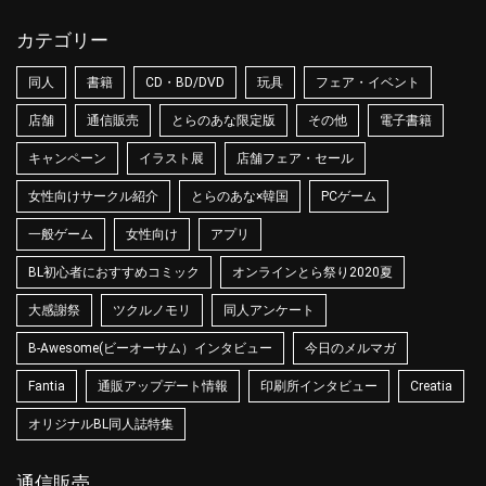
カテゴリー
同人
書籍
CD・BD/DVD
玩具
フェア・イベント
店舗
通信販売
とらのあな限定版
その他
電子書籍
キャンペーン
イラスト展
店舗フェア・セール
女性向けサークル紹介
とらのあな×韓国
PCゲーム
一般ゲーム
女性向け
アプリ
BL初心者におすすめコミック
オンラインとら祭り2020夏
大感謝祭
ツクルノモリ
同人アンケート
B-Awesome(ビーオーサム）インタビュー
今日のメルマガ
Fantia
通販アップデート情報
印刷所インタビュー
Creatia
オリジナルBL同人誌特集
通信販売