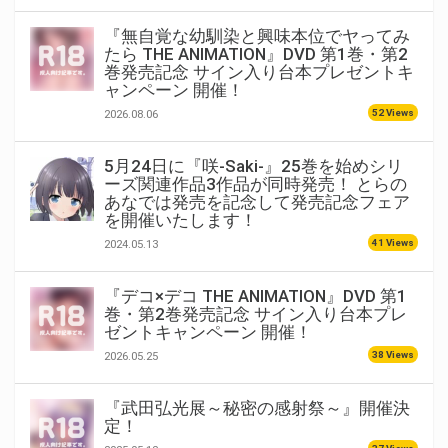
『無自覚な幼馴染と興味本位でヤってみ
たら THE ANIMATION』DVD 第1巻・第2
巻発売記念 サイン入り台本プレゼントキ
ャンペーン 開催！
52 Views
2026.08.06
5月24日に『咲-Saki-』25巻を始めシリ
ーズ関連作品3作品が同時発売！ とらの
あなでは発売を記念して発売記念フェア
を開催いたします！
41 Views
2024.05.13
『デコ×デコ THE ANIMATION』DVD 第1
巻・第2巻発売記念 サイン入り台本プレ
ゼントキャンペーン 開催！
38 Views
2026.05.25
『武田弘光展～秘密の感射祭～』開催決
定！