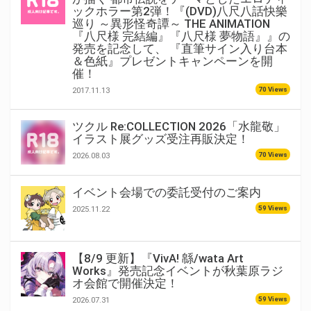
ックホラー第2弾！『(DVD)八尺八話快樂
巡り ～異形怪奇譚～ THE ANIMATION
『八尺様 完結編』『八尺様 夢物語』』の
発売を記念して、 『直筆サイン入り台本
＆色紙』プレゼントキャンペーンを開
催！
70 Views
2017.11.13
ツクル Re:COLLECTION 2026「水龍敬」
イラスト展グッズ受注再販決定！
70 Views
2026.08.03
イベント会場での委託受付のご案内
59 Views
2025.11.22
【8/9 更新】『VivA! 緜/wata Art
Works』発売記念イベントが秋葉原ラジ
オ会館で開催決定！
59 Views
2026.07.31