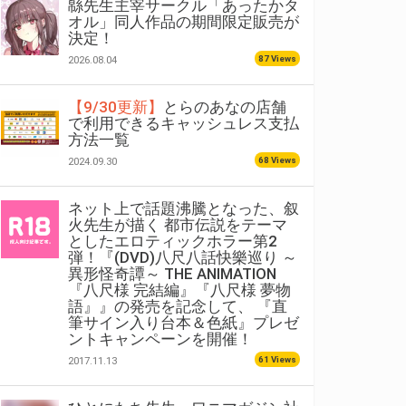
緜先生主宰サークル「あったかタ
オル」同人作品の期間限定販売が
決定！
87 Views
2026.08.04
【9/30更新】
とらのあなの店舗
で利用できるキャッシュレス支払
方法一覧
68 Views
2024.09.30
ネット上で話題沸騰となった、叙
火先生が描く 都市伝説をテーマ
としたエロティックホラー第2
弾！『(DVD)八尺八話快樂巡り ～
異形怪奇譚～ THE ANIMATION
『八尺様 完結編』『八尺様 夢物
語』』の発売を記念して、 『直
筆サイン入り台本＆色紙』プレゼ
ントキャンペーンを開催！
61 Views
2017.11.13