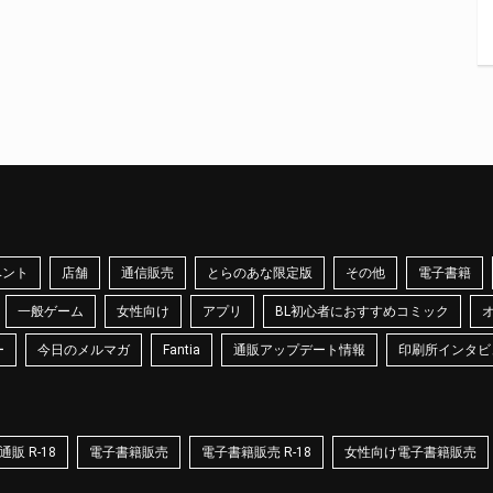
ベント
店舗
通信販売
とらのあな限定版
その他
電子書籍
一般ゲーム
女性向け
アプリ
BL初心者におすすめコミック
ー
今日のメルマガ
Fantia
通販アップデート情報
印刷所インタビ
販 R-18
電子書籍販売
電子書籍販売 R-18
女性向け電子書籍販売