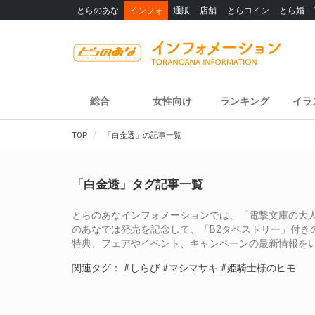
とらのあな
インフォ
通販
店舗
とらコイン
とら婚
総合
女性向け
ランキング
イラ
TOP
「白金透」の記事一覧
「白金透」タグ記事一覧
とらのあなインフォメーションでは、「電撃文庫の大人気
のあなでは発売を記念して、「B2タペストリー」付き
特典、フェアやイベント、キャンペーンの最新情報を
関連タグ：
#しらび
#マシマサキ
#姫騎士様のヒモ