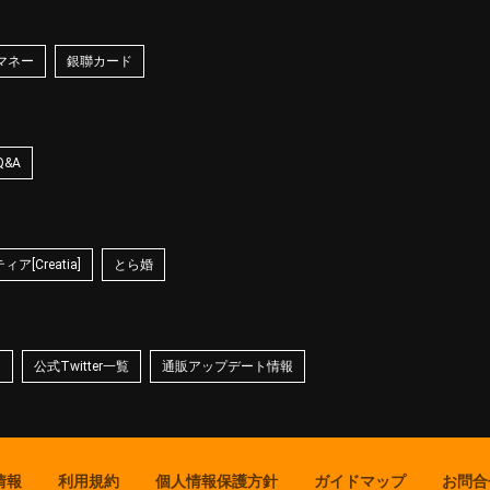
マネー
銀聯カード
Q&A
ア[Creatia]
とら婚
☆
公式Twitter一覧
通販アップデート情報
情報
利用規約
個人情報保護方針
ガイドマップ
お問合