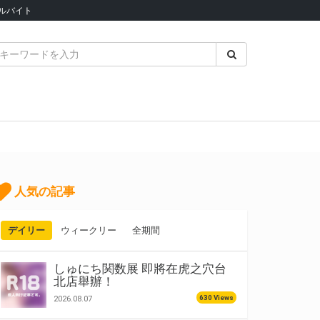
ルバイト
人気の記事
デイリー
ウィークリー
全期間
しゅにち関数展 即將在虎之穴台
北店舉辦！
630 Views
2026.08.07