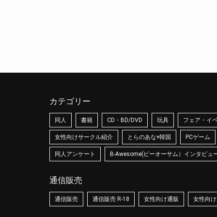
カテゴリー
同人
書籍
CD・BD/DVD
玩具
フェア・イ
女性向けサークル紹介
とらのあな×韓国
PCゲーム
同人アンケート
B-Awesome(ビーオーサム）インタビュ
通信販売
通信販売
通信販売 R-18
女性向け通販
女性向け通