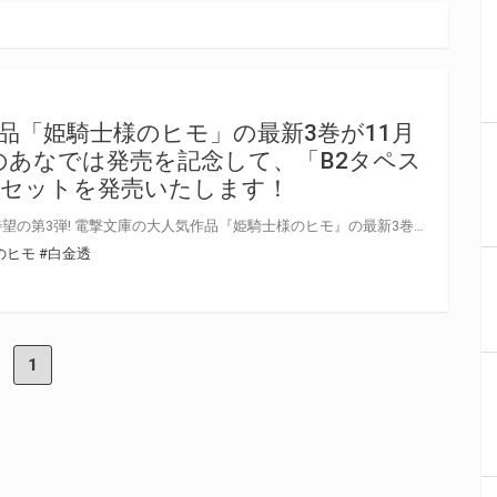
品「姫騎士様のヒモ」の最新3巻が11月
らのあなでは発売を記念して、「B2タペス
定セットを発売いたします！
電撃小説大賞《大賞》受賞作、待望の第3弾! 電撃文庫の大人気作品『姫騎士様のヒモ』の最新3巻が11月10日（木）に発売！ とらのあなでは発売を記念して、しらび先生が描く「86」レーナとのコラボイラストを使用した「B2タペストリー」付きの限定セットを発売いたします！ 是非この機会にお買い求めください！
のヒモ
#白金透
1