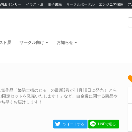
WEBオンリー
イラスト展
電子書籍
サークルポータル
エンジニア採用
ア
スト展
サークル向け
お知らせ
作品「姫騎士様のヒモ」の最新3巻が11月10日に発売！ とら
の限定セットを発売いたします！」など、白金透に関する商品や
いち早くお届けします！
ツイートする
LINEで送る