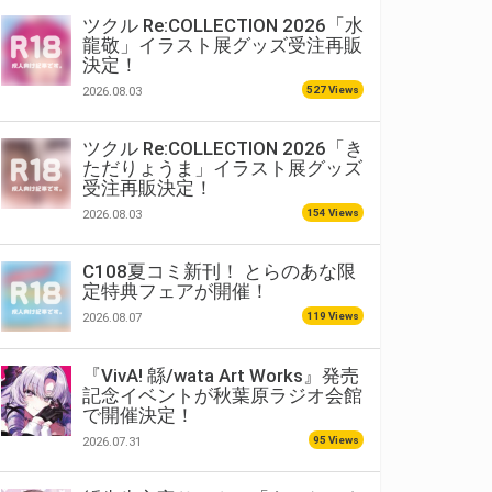
ツクル Re:COLLECTION 2026「水
龍敬」イラスト展グッズ受注再販
決定！
527 Views
2026.08.03
ツクル Re:COLLECTION 2026「き
ただりょうま」イラスト展グッズ
受注再販決定！
154 Views
2026.08.03
C108夏コミ新刊！ とらのあな限
定特典フェアが開催！
119 Views
2026.08.07
『VivA! 緜/wata Art Works』発売
記念イベントが秋葉原ラジオ会館
で開催決定！
95 Views
2026.07.31