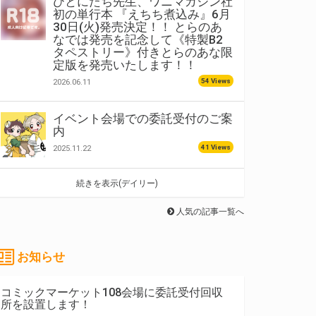
ひとにたち先生、ワニマガジン社
初の単行本 『えちち煮込み』6月
30日(火)発売決定！！ とらのあ
なでは発売を記念して《特製B2
タペストリー》付きとらのあな限
定版を発売いたします！！
54 Views
2026.06.11
イベント会場での委託受付のご案
内
41 Views
2025.11.22
続きを表示(デイリー)
人気の記事一覧へ
お知らせ
コミックマーケット108会場に委託受付回収
所を設置します！