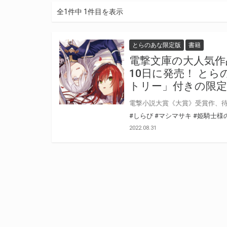
全1件中 1件目を表示
とらのあな限定版
書籍
電撃文庫の大人気作
10日に発売！ と
トリー」付きの限
#しらび
#マシマサキ
#姫騎士様
2022.08.31