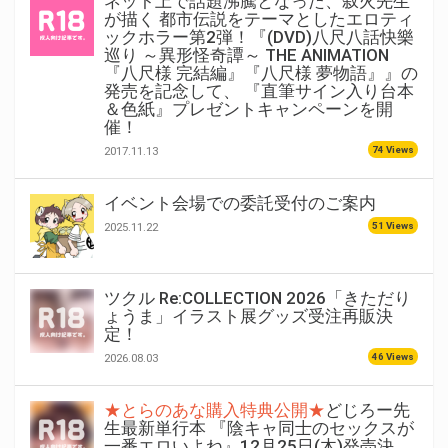
ネット上で話題沸騰となった、叙火先生
が描く 都市伝説をテーマとしたエロティ
ックホラー第2弾！『(DVD)八尺八話快樂
巡り ～異形怪奇譚～ THE ANIMATION
『八尺様 完結編』『八尺様 夢物語』』の
発売を記念して、 『直筆サイン入り台本
＆色紙』プレゼントキャンペーンを開
催！
74 Views
2017.11.13
イベント会場での委託受付のご案内
51 Views
2025.11.22
ツクル Re:COLLECTION 2026「きただり
ょうま」イラスト展グッズ受注再販決
定！
46 Views
2026.08.03
★とらのあな購入特典公開★
どじろー先
生最新単行本 『陰キャ同士のセックスが
一番エロいよね』12月25日(木)発売決