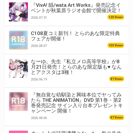
『VivA! 緜/wata Art Works』発売記念イ
ベントが秋葉原ラジオ会館で開催決定！
123 Views
2026.07.31
C108夏コミ新刊！ とらのあな限定特典
フェアが開催！
109 Views
2026.08.07
なーゆ。先生『私立メロ高等学校』が8
月21日発売！とらのあな限定版も♥ なん
とアクスタは3種！
87 Views
2026.06.19
『無自覚な幼馴染と興味本位でヤってみ
たら THE ANIMATION』DVD 第1巻・第2
巻発売記念 サイン入り台本プレゼントキ
ャンペーン 開催！
87 Views
2026.08.06