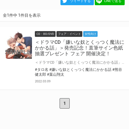
ツイートする
LINEで送る
全1件中 1件目を表示
CD・BD/DVD
フェア・イベント
女性向け
＜ドラマCD「嫌いな奴とくっつく魔法に
かかる話」＞発売記念！直筆サイン色紙
抽選プレゼント フェア 開催決定！
＜ドラマCD「嫌いな奴とくっつく魔法にかかる話」初回限定 温泉ラブえっち♥小冊子セット＞の発売を記念して、 「サイン色紙抽選プレゼント フェア」の開催が決定しました！ 対象店舗にてご購入いただいた方の中から抽選で直筆サイン色紙をプレゼントいたします！ ぜひご応募ください♪
#タロ名
#嫌いな奴とくっつく魔法にかかる話
#熊谷
健太郎
#葉山翔太
2022.03.09
1