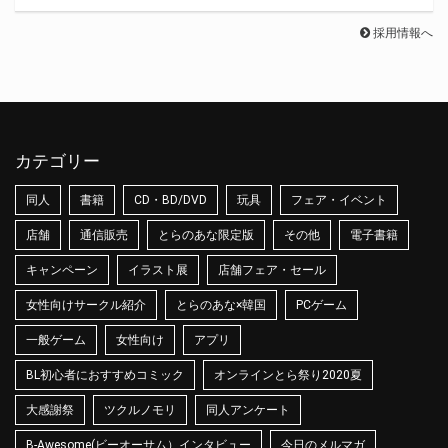
採用情報へ
カテゴリー
同人
書籍
CD・BD/DVD
玩具
フェア・イベント
店舗
通信販売
とらのあな限定版
その他
電子書籍
キャンペーン
イラスト展
店舗フェア・セール
女性向けサークル紹介
とらのあな×韓国
PCゲーム
一般ゲーム
女性向け
アプリ
BL初心者におすすめコミック
オンラインとら祭り2020夏
大感謝祭
ツクルノモリ
同人アンケート
B-Awesome(ビーオーサム）インタビュー
今日のメルマガ