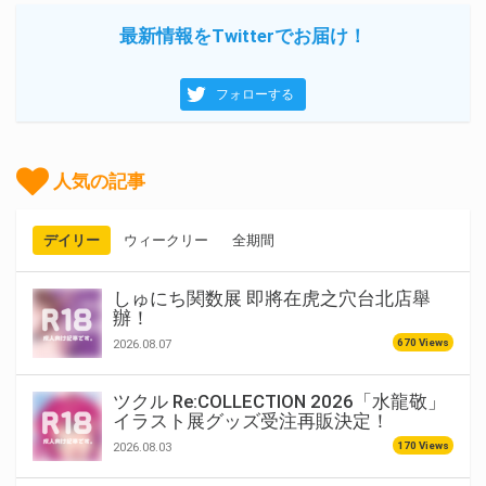
最新情報をTwitterでお届け！
フォローする
人気の記事
デイリー
ウィークリー
全期間
しゅにち関数展 即將在虎之穴台北店舉
辦！
670 Views
2026.08.07
ツクル Re:COLLECTION 2026「水龍敬」
イラスト展グッズ受注再販決定！
170 Views
2026.08.03