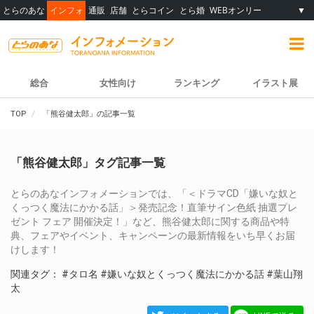
とらのあな
インフォ
通販
店舗
とらコイン
とら婚
WEBオンリー
▼
総合
女性向け
ランキング
イラスト展
TOP
「熊谷健太郎」の記事一覧
「熊谷健太郎」タグ記事一覧
とらのあなインフォメーションでは、「＜ドラマCD「嫌いな奴と
くっつく魔法にかかる話」＞発売記念！直筆サイン色紙 抽選プレ
ゼント フェア 開催決定！」など、熊谷健太郎に関する商品や特
典、フェアやイベント、キャンペーンの最新情報をいち早くお届
けします！
関連タグ：
#タロ名
#嫌いな奴とくっつく魔法にかかる話
#葉山翔
太