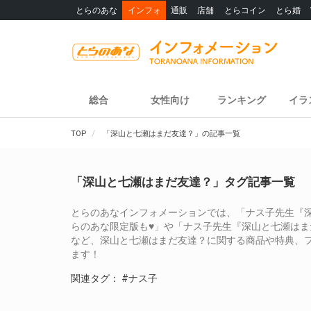
とらのあな
インフォ
通販
店舗
とらコイン
とら婚
総合
女性向け
ランキング
イラ
TOP
「深山と七瀬はまだ友達？」の記事一覧
「深山と七瀬はまだ友達？」タグ記事一覧
とらのあなインフォメーションでは、「ナス子先生『深山
らのあな限定版も♥」や「ナス子先生『深山と七瀬はま
など、深山と七瀬はまだ友達？に関する商品や特典、
ます！
関連タグ：
#ナス子