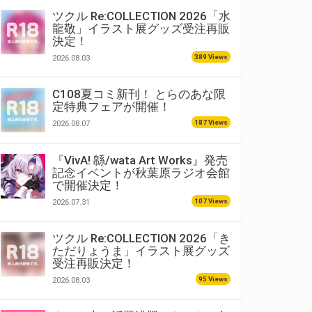
ツクル Re:COLLECTION 2026「水
龍敬」イラスト展グッズ受注再販
決定！
389 Views
2026.08.03
C108夏コミ新刊！ とらのあな限
定特典フェアが開催！
187 Views
2026.08.07
『VivA! 緜/wata Art Works』発売
記念イベントが秋葉原ラジオ会館
で開催決定！
107 Views
2026.07.31
ツクル Re:COLLECTION 2026「き
ただりょうま」イラスト展グッズ
受注再販決定！
95 Views
2026.08.03