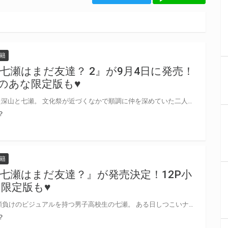
籍
七瀬はまだ友達？ 2』が9月4日に発売！
らのあな限定版も♥
みんなに内緒で付き合いはじめた深山と七瀬。 文化祭が近づくなかで順調に仲を深めていた二人だったが、ひょんなことから七瀬が女装コンテストに出場することに!? 「知らなかった こんなに嫉妬するなんて──…」 恋人が一躍注目の的となったことにモヤモヤが止まらない深山と、深山のぎこちない態度に戸惑う七瀬。 揺れ動く二人のもとに、深山の過去を知るイケメン大学生・百槻（どうづき）が現れて…！？ ヤンデレ攻×天然魔性受 同級生同士のすれ違い青春ラブ第2弾！！ ナス子先生新刊『深山と七瀬はまだ友達？ 2』が9月4日に発売決定！ とらのあなでは刊行を記念して描き下ろし12P小冊子付きとらのあな限定版を発売致します！ 池袋店・通販にて予約開始！とらのあな限定版は数量限定生産となりますので、お早めにご予約下さい！
？
籍
七瀬はまだ友達？』が発売決定！12P小
限定版も♥
俺が1番ならいいのに──。 女子顔負けのビジュアルを持つ男子高校生の七瀬。 ある日しつこいナンパにあっていたところを 密かに想いを寄せていた同級生の深山に助けられる。 周囲に馴染めずコミュ障をこじらせていた七瀬の心に するりと入り込む自然体の深山。しかも顔面良！！！ 同じ趣味で意気投合した2人は友達として距離を縮めていく。 友達のはずなのに…深山から押し倒されていきなりキス！？ 「友達ですら、いられなくなったらどうしよう…」 キスの意味を意識すればするほどすれ違ってしまい──！？ 隠れヤンデレ沼男×ネガティブかわいい魔性姫のもどかしすぎる両片思い！！ ナス子先生新刊は『深山と七瀬はまだ友達？』が12月3日に発売決定！ とらのあなでは刊行を記念して描き下ろし入り12P小冊子付きとらのあな限定版を発売致します！ 店舗・通販にて予約開始！とらのあな限定版は数量限定生産となりますので、お早めにご予約下さい！
？