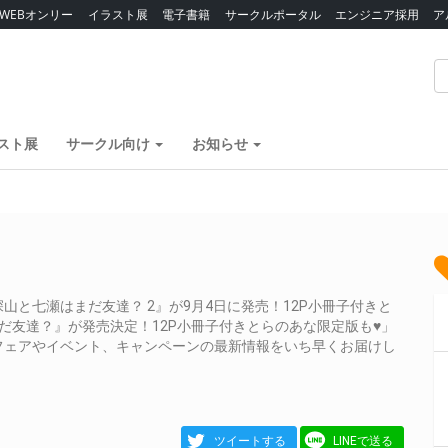
WEBオンリー
イラスト展
電子書籍
サークルポータル
エンジニア採用
ア
スト展
サークル向け
お知らせ
と七瀬はまだ友達？ 2』が9月4日に発売！12P小冊子付きと
だ友達？』が発売決定！12P小冊子付きとらのあな限定版も♥」
フェアやイベント、キャンペーンの最新情報をいち早くお届けし
ツイートする
LINEで送る