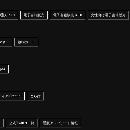
販 R-18
電子書籍販売
電子書籍販売 R-18
女性向け電子書籍販売
マネー
銀聯カード
Q&A
ア[Creatia]
とら婚
☆
公式Twitter一覧
通販アップデート情報