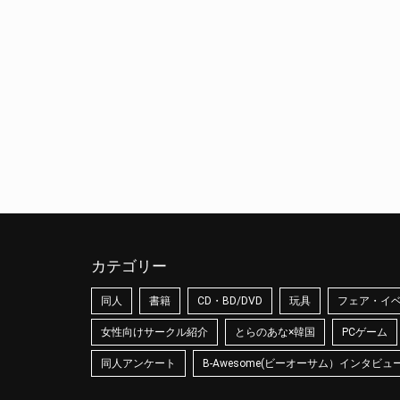
カテゴリー
同人
書籍
CD・BD/DVD
玩具
フェア・イ
女性向けサークル紹介
とらのあな×韓国
PCゲーム
同人アンケート
B-Awesome(ビーオーサム）インタビュ