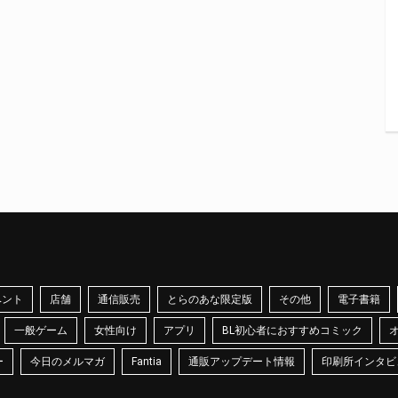
ベント
店舗
通信販売
とらのあな限定版
その他
電子書籍
一般ゲーム
女性向け
アプリ
BL初心者におすすめコミック
ー
今日のメルマガ
Fantia
通販アップデート情報
印刷所インタビ