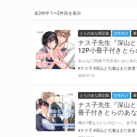
全2件中 1〜2件目を表示
とらのあな限定版
女性向け
書
ナス子先生『深山と
12P小冊子付きと
#ナス子
#深山と七瀬はまだ友達
2025.07.15
とらのあな限定版
女性向け
書
ナス子先生『深山と
冊子付きとらのあな
#ナス子
#深山と七瀬はまだ友達