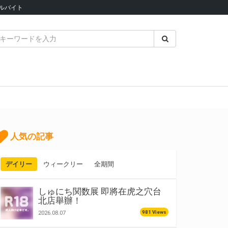
ルバイト
人気の記事
デイリー
ウィークリー
全期間
しゅにち関数展 即將在虎之穴台
北店舉辦！
981 Views
2026.08.07