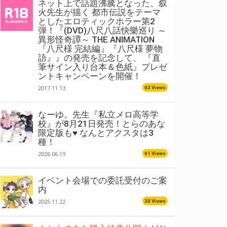
ネット上で話題沸騰となった、叙
火先生が描く 都市伝説をテーマ
としたエロティックホラー第2
弾！『(DVD)八尺八話快樂巡り ～
異形怪奇譚～ THE ANIMATION
『八尺様 完結編』『八尺様 夢物
語』』の発売を記念して、 『直
筆サイン入り台本＆色紙』プレゼ
ントキャンペーンを開催！
63 Views
2017.11.13
なーゆ。先生『私立メロ高等学
校』が8月21日発売！とらのあな
限定版も♥ なんとアクスタは3
種！
61 Views
2026.06.19
イベント会場での委託受付のご案
内
38 Views
2025.11.22