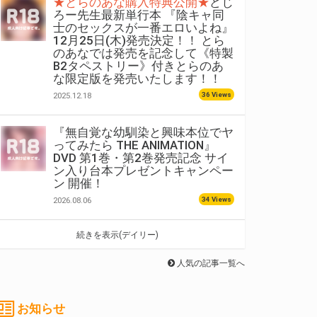
★とらのあな購入特典公開★
どじ
ろー先生最新単行本 『陰キャ同
士のセックスが一番エロいよね』
12月25日(木)発売決定！！ とら
のあなでは発売を記念して《特製
B2タペストリー》付きとらのあ
な限定版を発売いたします！！
36 Views
2025.12.18
『無自覚な幼馴染と興味本位でヤ
ってみたら THE ANIMATION』
DVD 第1巻・第2巻発売記念 サイ
ン入り台本プレゼントキャンペー
ン 開催！
34 Views
2026.08.06
続きを表示(デイリー)
人気の記事一覧へ
お知らせ