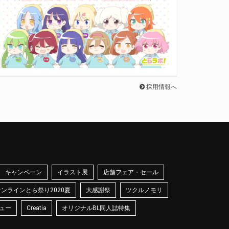
採用情報へ
キャンペーン
イラスト展
店舗フェア・セール
オンラインとら祭り2020夏
大感謝祭
ツクルノモリ
ュー
Creatia
オリジナルBL同人誌特集