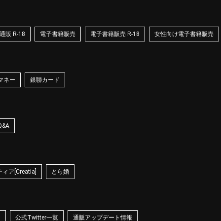
販 R-18
電子書籍販売
電子書籍販売 R-18
女性向け電子書籍販売
マネー
銀聯カード
Q&A
ア[Creatia]
とら婚
☆
公式Twitter一覧
通販アップデート情報