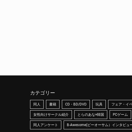
カテゴリー
同人
書籍
CD・BD/DVD
玩具
フェア・イ
女性向けサークル紹介
とらのあな×韓国
PCゲーム
同人アンケート
B-Awesome(ビーオーサム）インタビュ