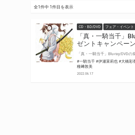
全1件中 1件目を表示
CD・BD/DVD
フェア・イベント
「真・一騎当千」Blu
ゼントキャンペー
#一騎当千
#伊瀬茉莉也
#大橋彩
種﨑敦美
2022.06.17