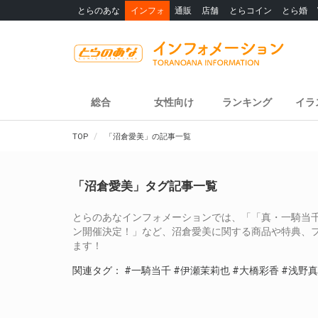
とらのあな
インフォ
通販
店舗
とらコイン
とら婚
総合
女性向け
ランキング
イラ
TOP
「沼倉愛美」の記事一覧
「沼倉愛美」タグ記事一覧
とらのあなインフォメーションでは、「「真・一騎当千」B
ン開催決定！」など、沼倉愛美に関する商品や特典、
ます！
関連タグ：
#一騎当千
#伊瀬茉莉也
#大橋彩香
#浅野