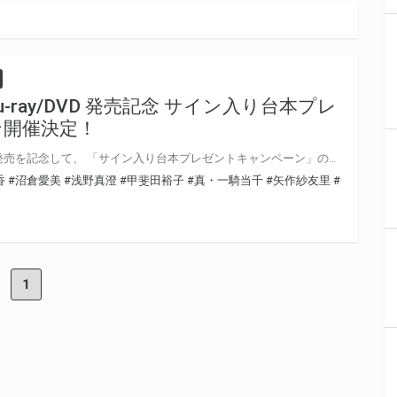
-ray/DVD 発売記念 サイン入り台本プレ
ン開催決定！
「真・一騎当千」Blu-ray/DVDの発売を記念して、 「サイン入り台本プレゼントキャンペーン」の開催が決定しました！ 対象店舗にて対象商品をご購入いただいた方の中から抽選でキャストの直筆サイン入り台本をプレゼントいたします！ ぜひご応募ください♪
香
#沼倉愛美
#浅野真澄
#甲斐田裕子
#真・一騎当千
#矢作紗友里
#
1