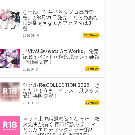
なーゆ。先生『私立メロ高等学
校』が8月21日発売！とらのあな
限定版も♥ なんとアクスタは3
種！
110 Views
2026.06.19
『VivA! 緜/wata Art Works』発売
記念イベントが秋葉原ラジオ会館
で開催決定！
94 Views
2026.07.31
ツクル Re:COLLECTION 2026「き
ただりょうま」イラスト展グッズ
受注再販決定！
75 Views
2026.08.03
ネット上で話題沸騰となった、叙
火先生が描く 都市伝説をテーマ
としたエロティックホラー第2