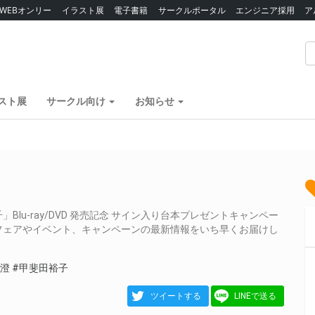
WEBオンリー
イラスト展
電子書籍
サークルポータル
エンジニア採用
ア
スト展
サークル向け
お知らせ
lu-ray/DVD 発売記念 サイン入り台本プレゼントキャンペー
フェアやイベント、キャンペーンの最新情報をいち早くお届けし
真澄
#甲斐田裕子
ツイートする
LINEで送る