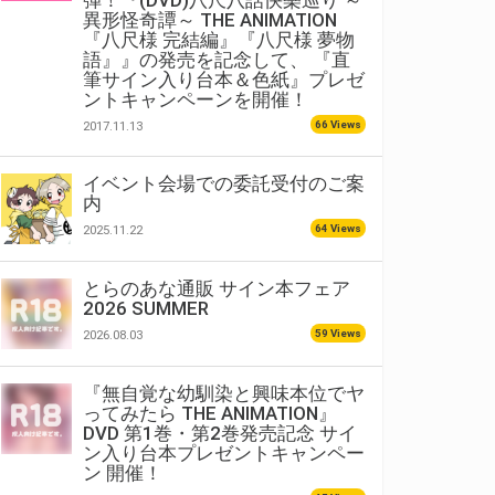
弾！『(DVD)八尺八話快樂巡り ～
異形怪奇譚～ THE ANIMATION
『八尺様 完結編』『八尺様 夢物
語』』の発売を記念して、 『直
筆サイン入り台本＆色紙』プレゼ
ントキャンペーンを開催！
66 Views
2017.11.13
イベント会場での委託受付のご案
内
64 Views
2025.11.22
とらのあな通販 サイン本フェア
2026 SUMMER
59 Views
2026.08.03
『無自覚な幼馴染と興味本位でヤ
ってみたら THE ANIMATION』
DVD 第1巻・第2巻発売記念 サイ
ン入り台本プレゼントキャンペー
ン 開催！