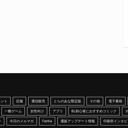
ベント
店舗
通信販売
とらのあな限定版
その他
電子書籍
一般ゲーム
女性向け
アプリ
BL初心者におすすめコミック
ー
今日のメルマガ
Fantia
通販アップデート情報
印刷所インタビ