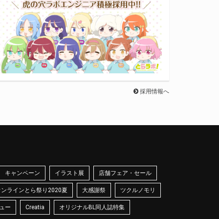
採用情報へ
キャンペーン
イラスト展
店舗フェア・セール
オンラインとら祭り2020夏
大感謝祭
ツクルノモリ
ュー
Creatia
オリジナルBL同人誌特集