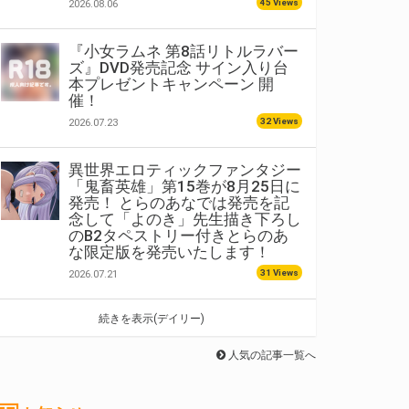
45 Views
2026.08.06
『小女ラムネ 第8話リトルラバー
ズ』DVD発売記念 サイン入り台
本プレゼントキャンペーン 開
催！
32 Views
2026.07.23
異世界エロティックファンタジー
「鬼畜英雄」第15巻が8月25日に
発売！ とらのあなでは発売を記
念して「よのき」先生描き下ろし
のB2タペストリー付きとらのあ
な限定版を発売いたします！
31 Views
2026.07.21
続きを表示(デイリー)
人気の記事一覧へ