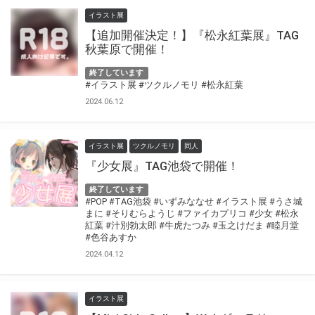
イラスト展
【追加開催決定！】『松永紅葉展』TAG
秋葉原で開催！
終了しています
#イラスト展
#ツクルノモリ
#松永紅葉
2024.06.12
イラスト展
ツクルノモリ
同人
『少女展』TAG池袋で開催！
終了しています
#POP
#TAG池袋
#いずみななせ
#イラスト展
#うさ城
まに
#そりむらようじ
#ファイカプリコ
#少女
#松永
紅葉
#汁別勃太郎
#牛虎たつみ
#玉之けだま
#睦月堂
#色谷あすか
2024.04.12
イラスト展