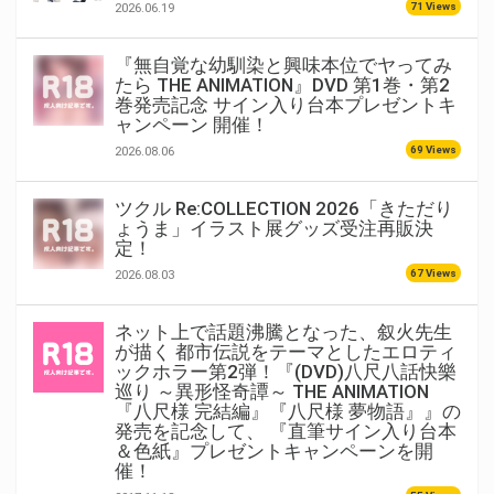
71 Views
2026.06.19
『無自覚な幼馴染と興味本位でヤってみ
たら THE ANIMATION』DVD 第1巻・第2
巻発売記念 サイン入り台本プレゼントキ
ャンペーン 開催！
69 Views
2026.08.06
ツクル Re:COLLECTION 2026「きただり
ょうま」イラスト展グッズ受注再販決
定！
67 Views
2026.08.03
ネット上で話題沸騰となった、叙火先生
が描く 都市伝説をテーマとしたエロティ
ックホラー第2弾！『(DVD)八尺八話快樂
巡り ～異形怪奇譚～ THE ANIMATION
『八尺様 完結編』『八尺様 夢物語』』の
発売を記念して、 『直筆サイン入り台本
＆色紙』プレゼントキャンペーンを開
催！