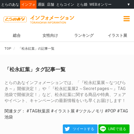
とらのあな
インフォ
通販
店舗
とらコイン
とら婚
WEBオンリー
▼
総合
女性向け
ランキング
イラスト展
TOP
「松永紅葉」の記事一覧
「松永紅葉」タグ記事一覧
とらのあなインフォメーションでは、「『松永紅葉展～なつびら
き～』開催決定！」や「『松永紅葉展2 ～Secret pages～』TAG
池袋で開催決定！」など、松永紅葉に関する商品や特典、フェア
やイベント、キャンペーンの最新情報をいち早くお届けします！
関連タグ：
#TAG秋葉原
#イラスト展
#ツクルノモリ
#POP
#TAG
池袋
ツイートする
LINEで送る