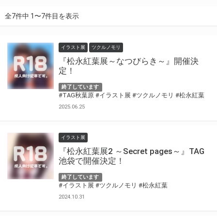
全7件中 1〜7件目を表示
イラスト展
ツクルノモリ
『松永紅葉展～なつびらき～』開催決
定！
終了しています
#TAG秋葉原
#イラスト展
#ツクルノモリ
#松永紅葉
2025.06.25
イラスト展
『松永紅葉展2 ～Secret pages～』TAG
池袋で開催決定！
終了しています
#イラスト展
#ツクルノモリ
#松永紅葉
2024.10.31