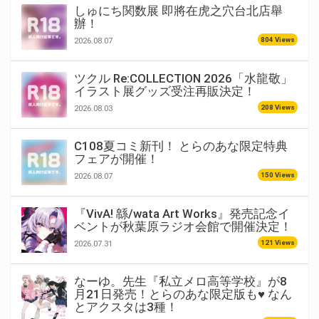
しゅにち関数展 即將在虎之穴台北店舉
辦！
804 Views
2026.08.07
ツクル Re:COLLECTION 2026「水龍敬」
イラスト展グッズ受注再販決定！
208 Views
2026.08.03
C108夏コミ新刊！ とらのあな限定特典
フェアが開催！
150 Views
2026.08.07
『VivA! 緜/wata Art Works』発売記念イ
ベントが秋葉原ラジオ会館で開催決定！
121 Views
2026.07.31
なーゆ。先生『私立メロ高等学校』が8
月21日発売！とらのあな限定版も♥ なん
とアクスタは3種！