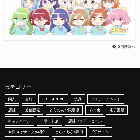
採用情報へ
カテゴリー
同人
書籍
CD・BD/DVD
玩具
フェア・イベント
店舗
通信販売
とらのあな限定版
その他
電子書籍
キャンペーン
イラスト展
店舗フェア・セール
女性向けサークル紹介
とらのあな×韓国
PCゲーム