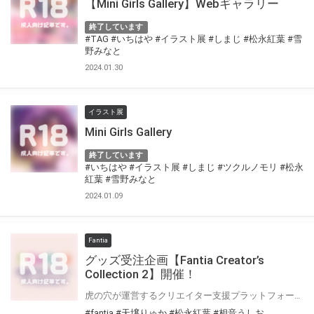
【Mini Girls Gallery】Webギャラリー
終了しています
#TAG
#いちはや
#イラスト展
#しまじ
#松永紅葉
#雪
野みなと
2024.01.30
イラスト展
Mini Girls Gallery
終了しています
#いちはや
#イラスト展
#しまじ
#ツクルノモリ
#松永
紅葉
#雪野みなと
2024.01.09
Fantia
グッズ受注企画【Fantia Creator’s
Collection 2】開催！
虎の穴が運営するクリエイター支援プラットフォーム「Fantia(ファンティア)」 Fantiaはイラスト・漫画・小説・コスプレ・音楽・映像作品など、各方面で活躍されている クリエイターの皆さまを応援する、クリエイター支援プラットフォームです。 そして、Fantiaにて活動されている注目クリエイターの作品をグッズ化する特別企画 「Fantia Creator’s Collection」2回目を開催いたします！ 今回は3名のクリエイターをピックアップ！Fantia公式ショップにて期間限定で受注販売を行います！ 期間限定の受注グッズとなっておりますので、この機会をお見逃しなく是非お求め下さい！！
#fantia
#天壌りゅか
#松永紅葉
#相音うしお