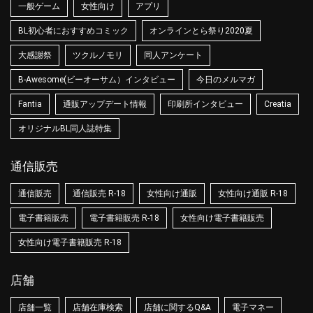
一般ゲーム
女性向け
アプリ
BL初心者におすすめコミック
オンラインとら祭り2020夏
大感謝祭
ツクルノモリ
同人アンケート
B-Awesome(ビーオーサム）インタビュー
今日のメルマガ
Fantia
通販アップデート情報
印刷所インタビュー
Creatia
オリジナルBL同人誌特集
通信販売
通信販売
通信販売 R-18
女性向け通販
女性向け通販 R-18
電子書籍販売
電子書籍販売 R-18
女性向け電子書籍販売
女性向け電子書籍販売 R-18
店舗
店舗一覧
店舗在庫検索
店舗に関するQ&A
電子マネー