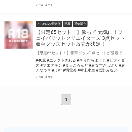
2024.04.23
とらのあな限定版
玩具
通信販売
【限定65セット！】飾って 元気に！フ
ェイバリットクリエイターズ 3点セット
豪華グッズセット販売が決定！
【限定65セット！】豪華グッズ3点セットが登場です
#40原
#エレクトさわる
#そりむらようじ
#ビフィダ
ス
#フエタキシ
#まるころんど
#みなすきぽぷり
#み
ぶなつき
#よむ
#弱電波
#村上水軍
#雪野みなと
2020.04.30
1