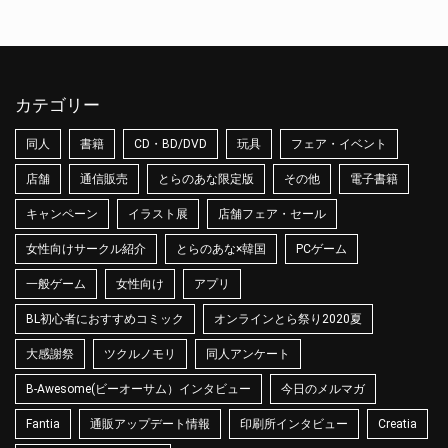
カテゴリー
同人
書籍
CD・BD/DVD
玩具
フェア・イベント
店舗
通信販売
とらのあな限定版
その他
電子書籍
キャンペーン
イラスト展
店舗フェア・セール
女性向けサークル紹介
とらのあな×韓国
PCゲーム
一般ゲーム
女性向け
アプリ
BL初心者におすすめコミック
オンラインとら祭り2020夏
大感謝祭
ツクルノモリ
同人アンケート
B-Awesome(ビーオーサム）インタビュー
今日のメルマガ
Fantia
通販アップデート情報
印刷所インタビュー
Creatia