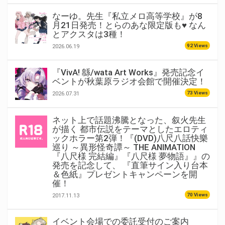
なーゆ。先生『私立メロ高等学校』が8
月21日発売！とらのあな限定版も♥ なん
とアクスタは3種！
92 Views
2026.06.19
『VivA! 緜/wata Art Works』発売記念イ
ベントが秋葉原ラジオ会館で開催決定！
73 Views
2026.07.31
ネット上で話題沸騰となった、叙火先生
が描く 都市伝説をテーマとしたエロティ
ックホラー第2弾！『(DVD)八尺八話快樂
巡り ～異形怪奇譚～ THE ANIMATION
『八尺様 完結編』『八尺様 夢物語』』の
発売を記念して、 『直筆サイン入り台本
＆色紙』プレゼントキャンペーンを開
催！
70 Views
2017.11.13
イベント会場での委託受付のご案内