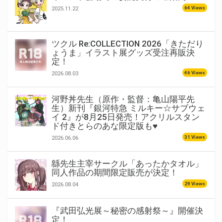
64 Views
2025.11.22
ツクル Re:COLLECTION 2026「きただり
ょうま」イラスト展グッズ受注再販決
定！
46 Views
2026.08.03
河野丼先生（原作・監督：亀山陽平先
生）新刊『銀河特急 ミルキー☆サブウェ
イ 2』が8月25日発売！アクリルスタン
ド付きとらのあな限定版も♥
31 Views
2026.06.06
緜先生主宰サークル「あったかタオル」
同人作品の期間限定販売が決定！
29 Views
2026.08.04
『武田弘光展～秘密の感射祭～』開催決
定！