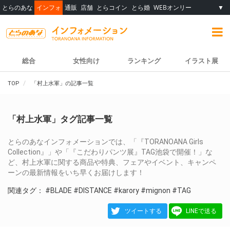
とらのあな
インフォ
通販
店舗
とらコイン
とら婚
WEBオンリー
▼
総合
女性向け
ランキング
イラスト展
TOP
「村上水軍」の記事一覧
「村上水軍」タグ記事一覧
とらのあなインフォメーションでは、「『TORANOANA Girls
Collection』」や「『こだわりパンツ展』TAG池袋で開催！」な
ど、村上水軍に関する商品や特典、フェアやイベント、キャンペ
ーンの最新情報をいち早くお届けします！
関連タグ：
#BLADE
#DISTANCE
#karory
#mignon
#TAG
ツイートする
LINEで送る