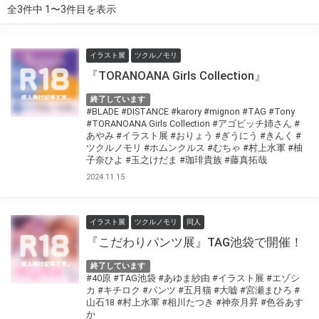
全3件中 1〜3件目を表示
イラスト展
ツクルノモリ
『TORANOANA Girls Collection』
終了しています
#BLADE
#DISTANCE
#karory
#mignon
#TAG
#Tony
#TORANOANA Girls Collection
#アゴビッチ姉さん
#
あやみ
#イラスト展
#おりょう
#ぎうにう
#きんく
#
ツクルノモリ
#ホムンクルス
#むちゃ
#村上水軍
#柚
子奈ひよ
#玉之けだま
#珈琲貴族
#藤真拓哉
2024.11.15
イラスト展
ツクルノモリ
同人
『こだわりパンツ展』TAG池袋で開催！
終了しています
#40原
#TAG池袋
#あゆま紗由
#イラスト展
#エゾシ
カ
#キチロク
#パンツ
#五月猫
#大嘘
#宮瀬まひろ
#
山石18
#村上水軍
#相川たつき
#神奈月昇
#色谷あす
か