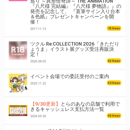
巡り ～異形怪奇譚～ THE ANIMATION
『八尺様 完結編』『八尺様 夢物語』』の
発売を記念して、 『直筆サイン入り台本
＆色紙』プレゼントキャンペーンを開
催！
78 Views
2017.11.13
ツクル Re:COLLECTION 2026「きただり
ょうま」イラスト展グッズ受注再販決
定！
66 Views
2026.08.03
イベント会場での委託受付のご案内
52 Views
2025.11.22
【9/30更新】
とらのあなの店舗で利用で
きるキャッシュレス支払方法一覧
48 Views
2024.09.30