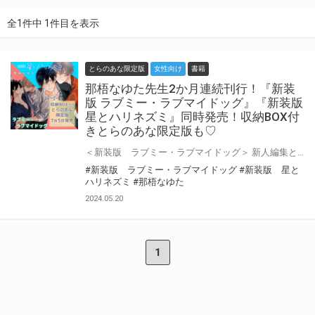
全1件中 1件目を表示
とらのあな限定版
女性向け
書籍
那梧なゆた先生2か月連続刊行！『新装
版 ラブミー・ラブマイドッグ』『新装版
星とハリネズミ』同時発売！収納BOX付
きとらのあな限定版も♡
＜新装版 ラブミー・ラブマイドッグ＞ 新人編集として憧れの小説家・秋彦の担当になった愛一郎――通称・愛ちゃんは、秋彦が男と裸でベッドにいる現場(※完全に事後)に遭遇してしまう。 勝手に裏切られたような気持ちで、勢いのまま号泣告白をキメてしまった愛ちゃん。 どうせ勘違いだと秋彦は軽くセックスを持ちかけてくるが、その思惑は外れ、愛ちゃんはバキバキ&本気になってしまった……!!! 事後すぐに真剣交際を申し込んだ愛ちゃんだったが、「恋人は作らない主義」の秋彦に容赦なくフラれ、玉砕。 しかし、身体(ちんちん)は気に入ってもらえたようで、専属セフレとして期間限定の試用期間がはじまり──? 世話焼き健気な大型ワンコ×恋人は作らない主義の奔放年上 えっちでほんのりビターな追っかけラブが未収録特典+新規描き下ろしを収録して新装版で登場! ＜新装版 星とハリネズミ＞ 春潔くんと初めて会ったのは、実家の庭先。 庭師の彼は、俺が挨拶しても仏頂面で、初対面の印象は最悪だった。 だけどある日、その裏に隠された春潔くんの“本心”を知った。 それから、笑顔が反則級にかわいいことも。 ピアスじゃらじゃらで厳つい見た目とうらはらに、実はすぐ赤くなる照れ屋なところも…。 気づけばどうしようもなく射抜かれていて、下心が止まらない…! そういう“好き”だと伝えるため、春潔くんにキスしたところ…? はじめてのお泊まりデート、大学お忍びで一波乱、××××をめぐってケンカ勃発(!?)春休みの初旅行… 初々しさ爆発!! カップル成立後の日常も尊さ満点♡ 悩めるイマドキ大学生×照れ屋なツン→かわ庭師 すれちがいも愛おしいウブきゅんBLが未収録特典+新規描き下ろしを収録して新装版で登場! * * * 那梧なゆた先生新装版『ラブミー・ラブマイドッグ』『星とハリネズミ』が7月5日に2冊同時発売！ とらのあなでは刊行を記念して収納BOX付きとらのあな限定版を発売致します！ とらのあな池袋店・通販にて予約開始！とらのあな限定版は数量限定生産となりますので、お早めにご予約下さい！
#新装版 ラブミー・ラブマイドッグ
#新装版 星と
ハリネズミ
#那梧なゆた
2024.05.20
1