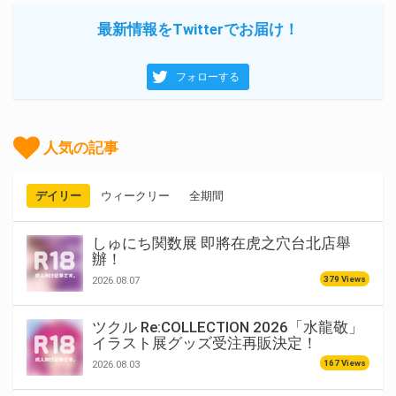
最新情報をTwitterでお届け！
フォローする
人気の記事
デイリー
ウィークリー
全期間
しゅにち関数展 即將在虎之穴台北店舉
辦！
379 Views
2026.08.07
ツクル Re:COLLECTION 2026「水龍敬」
イラスト展グッズ受注再販決定！
167 Views
2026.08.03