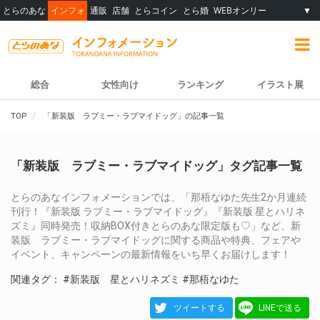
とらのあな
インフォ
通販
店舗
とらコイン
とら婚
WEBオンリー
▼
総合
女性向け
ランキング
イラスト展
TOP
「新装版 ラブミー・ラブマイドッグ」の記事一覧
「新装版 ラブミー・ラブマイドッグ」タグ記事一覧
とらのあなインフォメーションでは、「那梧なゆた先生2か月連続
刊行！『新装版 ラブミー・ラブマイドッグ』『新装版 星とハリネ
ズミ』同時発売！収納BOX付きとらのあな限定版も♡」など、新
装版 ラブミー・ラブマイドッグに関する商品や特典、フェアや
イベント、キャンペーンの最新情報をいち早くお届けします！
関連タグ：
#新装版 星とハリネズミ
#那梧なゆた
ツイートする
LINEで送る