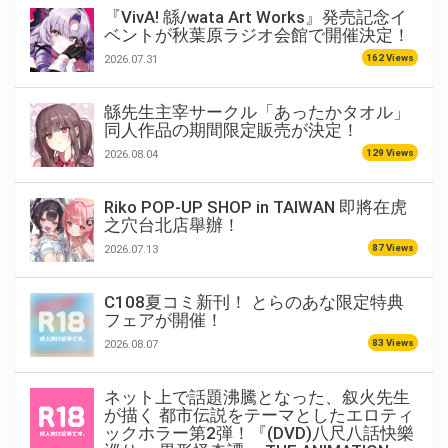
『VivA! 緜/wata Art Works』発売記念イ
ベントが秋葉原ラジオ会館で開催決定！
162 Views
2026.07.31
緜先生主宰サークル「あったかタオル」
同人作品の期間限定販売が決定！
129 Views
2026.08.04
Riko POP-UP SHOP in TAIWAN 即將在虎
之穴台北店舉辦！
87 Views
2026.07.13
C108夏コミ新刊！ とらのあな限定特典
フェアが開催！
83 Views
2026.08.07
ネット上で話題沸騰となった、叙火先生
が描く 都市伝説をテーマとしたエロティ
ックホラー第2弾！『(DVD)八尺八話快樂