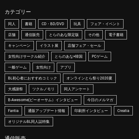
カテゴリー
同人
書籍
CD・BD/DVD
玩具
フェア・イベント
店舗
通信販売
とらのあな限定版
その他
電子書籍
キャンペーン
イラスト展
店舗フェア・セール
女性向けサークル紹介
とらのあな×韓国
PCゲーム
一般ゲーム
女性向け
アプリ
BL初心者におすすめコミック
オンラインとら祭り2020夏
大感謝祭
ツクルノモリ
同人アンケート
B-Awesome(ビーオーサム）インタビュー
今日のメルマガ
Fantia
通販アップデート情報
印刷所インタビュー
Creatia
オリジナルBL同人誌特集
通信販売