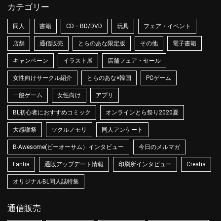
カテゴリー
同人
書籍
CD・BD/DVD
玩具
フェア・イベント
店舗
通信販売
とらのあな限定版
その他
電子書籍
キャンペーン
イラスト展
店舗フェア・セール
女性向けサークル紹介
とらのあな×韓国
PCゲーム
一般ゲーム
女性向け
アプリ
BL初心者におすすめコミック
オンラインとら祭り2020夏
大感謝祭
ツクルノモリ
同人アンケート
B-Awesome(ビーオーサム）インタビュー
今日のメルマガ
Fantia
通販アップデート情報
印刷所インタビュー
Creatia
オリジナルBL同人誌特集
通信販売