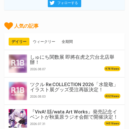
フォローする
人気の記事
デイリー
ウィークリー
全期間
しゅにち関数展 即將在虎之穴台北店舉
辦！
478 Views
2026.08.07
ツクル Re:COLLECTION 2026「水龍敬」
イラスト展グッズ受注再販決定！
432 Views
2026.08.03
『VivA! 緜/wata Art Works』発売記念イ
ベントが秋葉原ラジオ会館で開催決定！
145 Views
2026.07.31