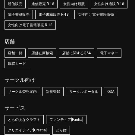
通信販売
通信販売 R-18
女性向け通販
女性向け通販 R-18
電子書籍販売
電子書籍販売 R-18
女性向け電子書籍販売
女性向け電子書籍販売 R-18
店舗
店舗一覧
店舗在庫検索
店舗に関するQ&A
電子マネー
銀聯カード
サークル向け
サークル委託案内
新規登録
サークルポータル
Q&A
サービス
とらのあなクラフト
ファンティア[Fantia]
クリエイティア[Creatia]
とら婚