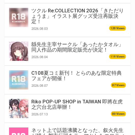
ツクル Re:COLLECTION 2026「きただり
ょうま」イラスト展グッズ受注再販決
定！
120 Views
2026.08.03
緜先生主宰サークル「あったかタオル」
同人作品の期間限定販売が決定！
119 Views
2026.08.04
C108夏コミ新刊！ とらのあな限定特典
フェアが開催！
87 Views
2026.08.07
Riko POP-UP SHOP in TAIWAN 即將在虎
之穴台北店舉辦！
80 Views
2026.07.13
ネット上で話題沸騰となった、叙火先生