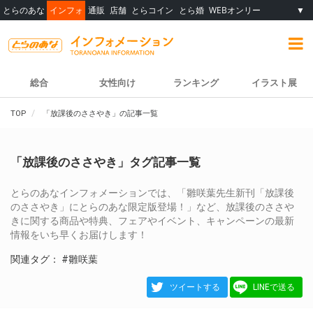
とらのあな
インフォ
通販
店舗
とらコイン
とら婚
WEBオンリー
▼
総合
女性向け
ランキング
イラスト展
TOP
「放課後のささやき」の記事一覧
「放課後のささやき」タグ記事一覧
とらのあなインフォメーションでは、「雛咲葉先生新刊「放課後
のささやき」にとらのあな限定版登場！」など、放課後のささや
きに関する商品や特典、フェアやイベント、キャンペーンの最新
情報をいち早くお届けします！
関連タグ：
#雛咲葉
ツイートする
LINEで送る