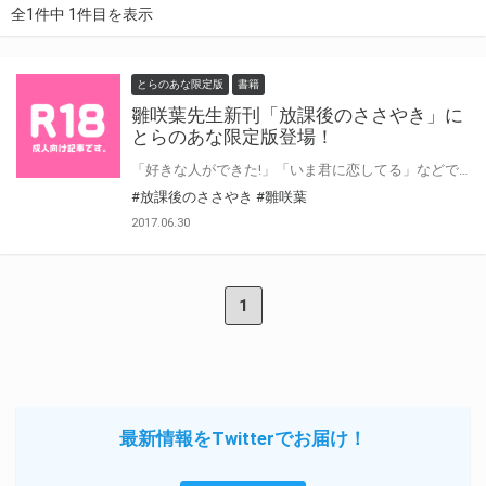
全1件中 1件目を表示
とらのあな限定版
書籍
雛咲葉先生新刊「放課後のささやき」に
とらのあな限定版登場！
「好きな人ができた!」「いま君に恋してる」などで人気の雛咲葉先生の1年9ヶ月ぶりの新刊、 「放課後のささやき」が7月31日頃発売！ とらのあなでは雛咲葉先生描き下ろしのタペストリーがついたとらのあな限定版をご用意しました！ ご予約はお早めに！
#放課後のささやき
#雛咲葉
2017.06.30
1
最新情報をTwitterでお届け！