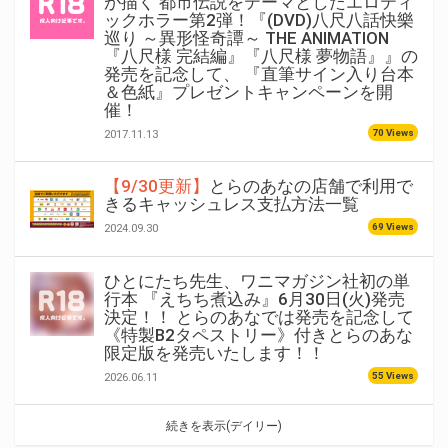
が描く 都市伝説をテーマとしたエロティ
ックホラー第2弾！『(DVD)八尺八話快樂
巡り ～異形怪奇譚～ THE ANIMATION
『八尺様 完結編』『八尺様 夢物語』』の
発売を記念して、 『直筆サイン入り台本
＆色紙』プレゼントキャンペーンを開
催！
70 Views
2017.11.13
【9/30更新】
とらのあなの店舗で利用で
きるキャッシュレス支払方法一覧
69 Views
2024.09.30
ひとにたち先生、ワニマガジン社初の単
行本 『えちち煮込み』6月30日(火)発売
決定！！ とらのあなでは発売を記念して
《特製B2タペストリー》付きとらのあな
限定版を発売いたします！！
55 Views
2026.06.11
続きを表示(デイリー)