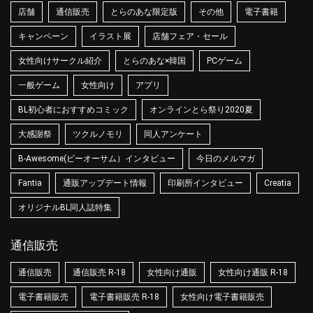
店舗
通信販売
とらのあな限定版
その他
電子書籍
キャンペーン
イラスト展
店舗フェア・セール
女性向けサークル紹介
とらのあな×韓国
PCゲーム
一般ゲーム
女性向け
アプリ
BL初心者におすすめコミック
オンラインとら祭り2020夏
大感謝祭
ツクルノモリ
同人アンケート
B-Awesome(ビーオーサム）インタビュー
今日のメルマガ
Fantia
通販アップデート情報
印刷所インタビュー
Creatia
オリジナルBL同人誌特集
通信販売
通信販売
通信販売 R-18
女性向け通販
女性向け通販 R-18
電子書籍販売
電子書籍販売 R-18
女性向け電子書籍販売