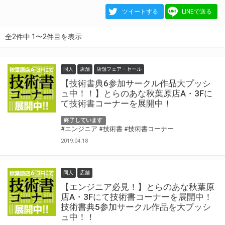
ツイートする
LINEで送る
全2件中 1〜2件目を表示
同人
店舗
店舗フェア・セール
【技術書典6参加サークル作品大プッシ
ュ中！！】とらのあな秋葉原店A・3Fに
て技術書コーナーを展開中！
終了しています
#エンジニア
#技術書
#技術書コーナー
2019.04.18
同人
店舗
【エンジニア必見！】とらのあな秋葉原
店A・3Fにて技術書コーナーを展開中！
技術書典5参加サークル作品を大プッシ
ュ中！！