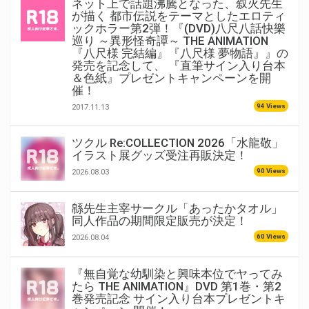
ネット上で話題沸騰となった、叙火先生
が描く 都市伝説をテーマとしたエロティ
ックホラー第2弾！『(DVD)八尺八話快樂
巡り ～異形怪奇譚～ THE ANIMATION
『八尺様 完結編』『八尺様 夢物語』』の
発売を記念して、 『直筆サイン入り台本
＆色紙』プレゼントキャンペーンを開
催！
94 Views
2017.11.13
ツクル Re:COLLECTION 2026「水龍敬」
イラスト展グッズ受注再販決定！
90 Views
2026.08.03
緜先生主宰サークル「あったかタオル」
同人作品の期間限定販売が決定！
60 Views
2026.08.04
『無自覚な幼馴染と興味本位でヤってみ
たら THE ANIMATION』DVD 第1巻・第2
巻発売記念 サイン入り台本プレゼントキ