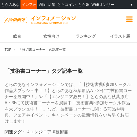
とらのあな
インフォ
通販
店舗
とらコイン
とら婚
WEBオンリー
▼
総合
女性向け
ランキング
イラスト展
TOP
「技術書コーナー」の記事一覧
「技術書コーナー」タグ記事一覧
とらのあなインフォメーションでは、「【技術書典6参加サークル
作品大プッシュ中！！】とらのあな秋葉原店A・3Fにて技術書コー
ナーを展開中！」や「【エンジニア必見！】とらのあな秋葉原店
A・3Fにて技術書コーナーを展開中！技術書典5参加サークル作品
を大プッシュ中！！」など、技術書コーナーに関する商品や特
典、フェアやイベント、キャンペーンの最新情報をいち早くお届
けします！
関連タグ：
#エンジニア
#技術書