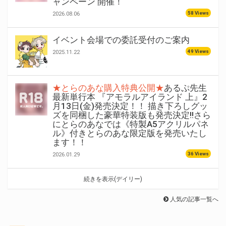
ャンペーン 開催！
58 Views
2026.08.06
イベント会場での委託受付のご案内
49 Views
2025.11.22
★とらのあな購入特典公開★
あるぷ先生
最新単行本 『アモラルアイランド 上』2
月13日(金)発売決定！！ 描き下ろしグッ
ズを同梱した豪華特装版も発売決定!!さら
にとらのあなでは《特製A5アクリルパネ
ル》付きとらのあな限定版を発売いたし
ます！！
36 Views
2026.01.29
続きを表示(デイリー)
人気の記事一覧へ