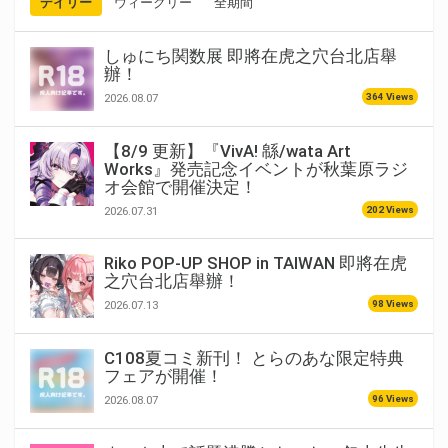
デイリー
ウィークリー
全期間
しゅにち関数展 即將在虎之穴台北店舉
辦！
364 Views
2026.08.07
【8/9 更新】『VivA! 緜/wata Art
Works』発売記念イベントが秋葉原ラジ
オ会館で開催決定！
202 Views
2026.07.31
Riko POP-UP SHOP in TAIWAN 即將在虎
之穴台北店舉辦！
98 Views
2026.07.13
C108夏コミ新刊！ とらのあな限定特典
フェアが開催！
96 Views
2026.08.07