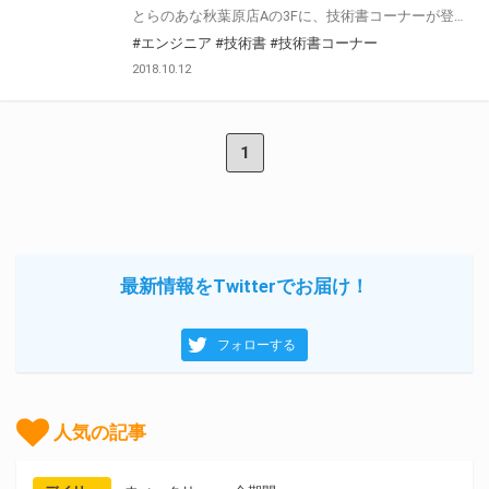
とらのあな秋葉原店Aの3Fに、技術書コーナーが登場しました！ ただいま技術書典5の参加サークル様の作品を大プッシュ中です。 虎ラボエンジニアが一作品ごとに手書きPOPも作りました！ ぜひ店頭にてお買い求めください♪
#エンジニア
#技術書
#技術書コーナー
2018.10.12
1
最新情報をTwitterでお届け！
フォローする
人気の記事