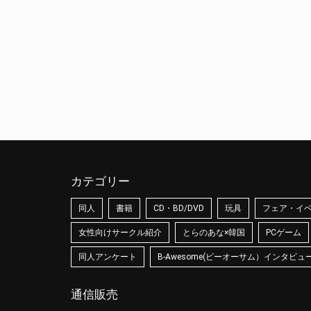
カテゴリー
同人
書籍
CD・BD/DVD
玩具
フェア・イ
女性向けサークル紹介
とらのあな×韓国
PCゲーム
同人アンケート
B-Awesome(ビーオーサム）インタビュ
通信販売