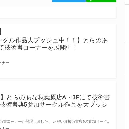
ークル作品大プッシュ中！！】とらのあ
にて技術書コーナーを展開中！
ーナー
】とらのあな秋葉原店A・3Fにて技術書
技術書典5参加サークル作品を大プッシ
とらのあな秋葉原店Aの3Fに、技術書コーナーが登場しました！ ただいま技術書典5の参加サークル様の作品を大プッシュ中です。 虎ラボエンジニアが一作品ごとに手書きPOPも作りました！ ぜひ店頭にてお買い求めください♪
ーナー