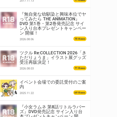
77 Views
2017.11.13
『無自覚な幼馴染と興味本位でヤ
ってみたら THE ANIMATION』
DVD 第1巻・第2巻発売記念 サイ
ン入り台本プレゼントキャンペー
ン 開催！
75 Views
2026.08.06
ツクル Re:COLLECTION 2026「き
ただりょうま」イラスト展グッズ
受注再販決定！
71 Views
2026.08.03
イベント会場での委託受付のご案
内
69 Views
2025.11.22
『小女ラムネ 第8話リトルラバー
ズ』DVD発売記念 サイン入り台
本プレゼントキャンペーン 開