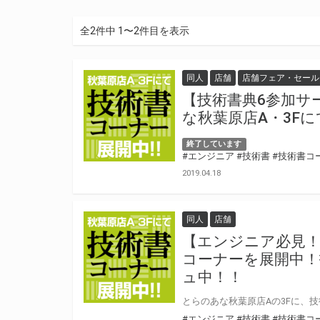
全2件中 1〜2件目を表示
同人
店舗
店舗フェア・セール
【技術書典6参加サ
な秋葉原店A・3F
終了しています
#エンジニア
#技術書
#技術書コ
2019.04.18
同人
店舗
【エンジニア必見！
コーナーを展開中！
ュ中！！
#エンジニア
#技術書
#技術書コ