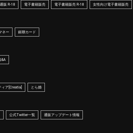
販 R-18
電子書籍販売
電子書籍販売 R-18
女性向け電子書籍販売
マネー
銀聯カード
Q&A
ア[Creatia]
とら婚
☆
公式Twitter一覧
通販アップデート情報