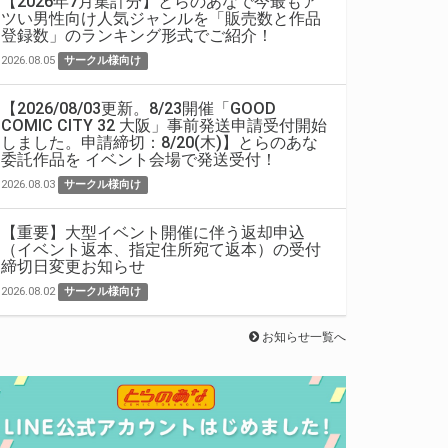
【2026年7月集計分】とらのあなで今最もア
ツい男性向け人気ジャンルを「販売数と作品
登録数」のランキング形式でご紹介！
2026.08.05
サークル様向け
【2026/08/03更新。8/23開催「GOOD
COMIC CITY 32 大阪」事前発送申請受付開始
しました。申請締切：8/20(木)】とらのあな
委託作品を イベント会場で発送受付！
2026.08.03
サークル様向け
【重要】大型イベント開催に伴う返却申込
（イベント返本、指定住所宛て返本）の受付
締切日変更お知らせ
2026.08.02
サークル様向け
お知らせ一覧へ