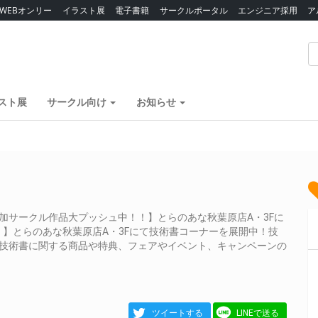
WEBオンリー
イラスト展
電子書籍
サークルポータル
エンジニア採用
ア
スト展
サークル向け
お知らせ
加サークル作品大プッシュ中！！】とらのあな秋葉原店A・3Fに
】とらのあな秋葉原店A・3Fにて技術書コーナーを展開中！技
、技術書に関する商品や特典、フェアやイベント、キャンペーンの
ツイートする
LINEで送る