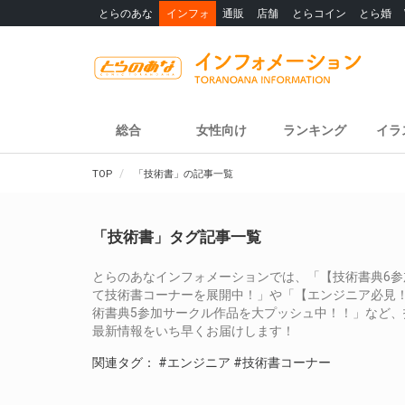
とらのあな
インフォ
通販
店舗
とらコイン
とら婚
総合
女性向け
ランキング
イラ
TOP
「技術書」の記事一覧
「技術書」タグ記事一覧
とらのあなインフォメーションでは、「【技術書典6参
て技術書コーナーを展開中！」や「【エンジニア必見！
術書典5参加サークル作品を大プッシュ中！！」など
最新情報をいち早くお届けします！
関連タグ：
#エンジニア
#技術書コーナー