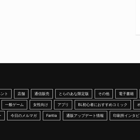
ベント
店舗
通信販売
とらのあな限定版
その他
電子書籍
一般ゲーム
女性向け
アプリ
BL初心者におすすめコミック
ー
今日のメルマガ
Fantia
通販アップデート情報
印刷所インタビ