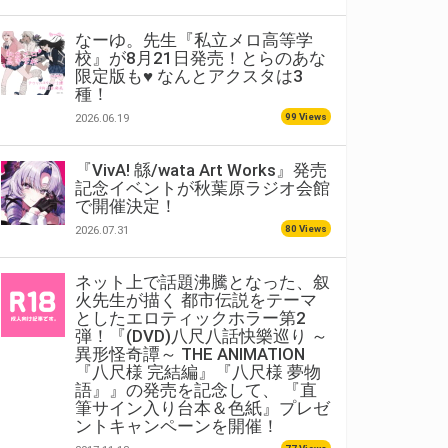
なーゆ。先生『私立メロ高等学
校』が8月21日発売！とらのあな
限定版も♥ なんとアクスタは3
種！
99 Views
2026.06.19
『VivA! 緜/wata Art Works』発売
記念イベントが秋葉原ラジオ会館
で開催決定！
80 Views
2026.07.31
ネット上で話題沸騰となった、叙
火先生が描く 都市伝説をテーマ
としたエロティックホラー第2
弾！『(DVD)八尺八話快樂巡り ～
異形怪奇譚～ THE ANIMATION
『八尺様 完結編』『八尺様 夢物
語』』の発売を記念して、 『直
筆サイン入り台本＆色紙』プレゼ
ントキャンペーンを開催！