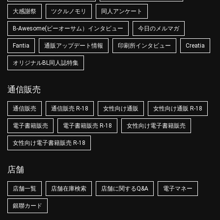
大感謝祭
ツクルノモリ
同人アンケート
B-Awesome(ビーオーサム）インタビュー
今日のメルマガ
Fantia
通販アップデート情報
印刷所インタビュー
Creatia
オリジナルBL同人誌特集
通信販売
通信販売
通信販売 R-18
女性向け通販
女性向け通販 R-18
電子書籍販売
電子書籍販売 R-18
女性向け電子書籍販売
女性向け電子書籍販売 R-18
店舗
店舗一覧
店舗在庫検索
店舗に関するQ&A
電子マネー
銀聯カード