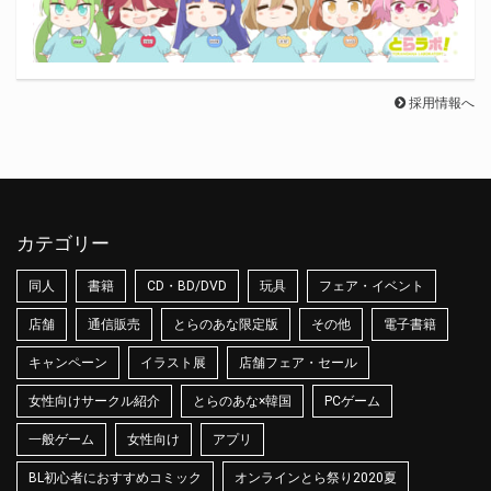
採用情報へ
カテゴリー
同人
書籍
CD・BD/DVD
玩具
フェア・イベント
店舗
通信販売
とらのあな限定版
その他
電子書籍
キャンペーン
イラスト展
店舗フェア・セール
女性向けサークル紹介
とらのあな×韓国
PCゲーム
一般ゲーム
女性向け
アプリ
BL初心者におすすめコミック
オンラインとら祭り2020夏