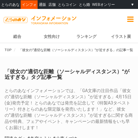
とらのあな
インフォ
通販
店舗
とらコイン
とら婚
WEBオンリー
▼
総合
女性向け
ランキング
イラスト展
TOP
「彼女の”適切な距離（ソーシャルディスタンス）”が近すぎる」の記事一覧
「彼女の”適切な距離（ソーシャルディスタンス）”が
近すぎる」タグ記事一覧
とらのあなインフォメーションでは、「GA文庫の注目作品「彼女
の"適切な距離（ソーシャルディスタンス）"が近すぎる」4月15日
(金)発売予定！ とらのあなでは発売を記念して《特製A3タペスト
リー》付きとらのあな限定版を発売いたします！」など、彼女
の”適切な距離（ソーシャルディスタンス）”が近すぎるに関する商
品や特典、フェアやイベント、キャンペーンの最新情報をいち早
くお届けします！