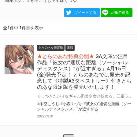
関連タグ：
#冬空こうじ
#小森くづゆ
ツイートする
LINEで送る
全1件中 1件目を表示
とらのあな限定版
書籍
★とらのあな特典公開★
GA文庫の注目
作品「彼女の”適切な距離（ソーシャル
ディスタンス）”が近すぎる」4月15日
(金)発売予定！ とらのあなでは発売を記
念して《特製A3タペストリー》付きとら
のあな限定版を発売いたします！
くっつきたがりなギャル系美少女と始める、三密ラブコメディ！ 冬空こうじ先生最新作「彼女の”適切な距離（ソーシャルディスタンス）”が近すぎる」が4月15日(金)に発売予定！ とらのあなでは発売を記念して「特製A3タペストリー」とらのあな限定版を発売いたします。 とらのあな限定版の数は限られていますので是非お早めにお求めください！
#冬空こうじ
#小森くづゆ
#彼女の"適切な距離（ソー
シャルディスタンス）"が近すぎる
2022.03.31