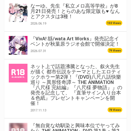
なーゆ。先生『私立メロ高等学校』が8
月21日発売！とらのあな限定版も♥ なん
とアクスタは3種！
103 Views
2026.06.19
『VivA! 緜/wata Art Works』発売記念イ
ベントが秋葉原ラジオ会館で開催決定！
79 Views
2026.07.31
ネット上で話題沸騰となった、叙火先生
が描く 都市伝説をテーマとしたエロティ
ックホラー第2弾！『(DVD)八尺八話快樂
巡り ～異形怪奇譚～ THE ANIMATION
『八尺様 完結編』『八尺様 夢物語』』の
発売を記念して、 『直筆サイン入り台本
＆色紙』プレゼントキャンペーンを開
催！
78 Views
2017.11.13
『無自覚な幼馴染と興味本位でヤってみ
たら THE ANIMATION』DVD 第1巻・第2