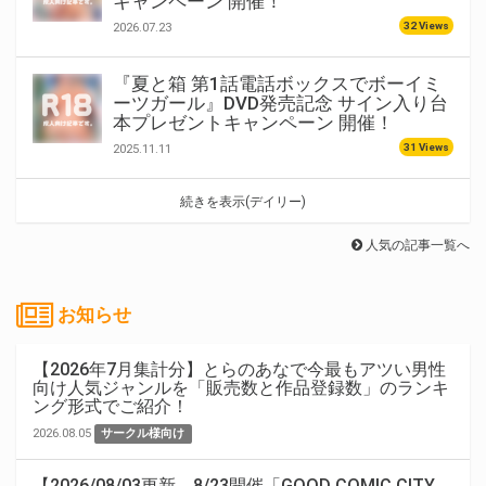
キャンペーン 開催！
32 Views
2026.07.23
『夏と箱 第1話電話ボックスでボーイミ
ーツガール』DVD発売記念 サイン入り台
本プレゼントキャンペーン 開催！
31 Views
2025.11.11
続きを表示(デイリー)
人気の記事一覧へ
お知らせ
【2026年7月集計分】とらのあなで今最もアツい男性
向け人気ジャンルを「販売数と作品登録数」のランキ
ング形式でご紹介！
2026.08.05
サークル様向け
【2026/08/03更新。8/23開催「GOOD COMIC CITY