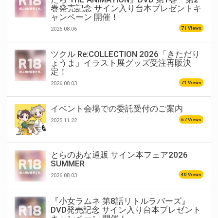
巻発売記念 サイン入り台本プレゼントキ
ャンペーン 開催！
71 Views
2026.08.06
ツクル Re:COLLECTION 2026「きただり
ょうま」イラスト展グッズ受注再販決
定！
71 Views
2026.08.03
イベント会場での委託受付のご案内
67 Views
2025.11.22
とらのあな通販 サイン本フェア2026
SUMMER
40 Views
2026.08.03
『小女ラムネ 第8話リトルラバーズ』
DVD発売記念 サイン入り台本プレゼント