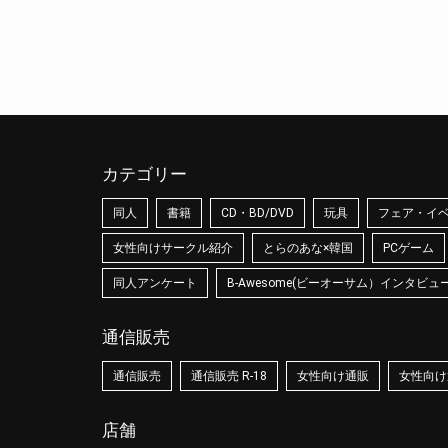
カテゴリー
同人
書籍
CD・BD/DVD
玩具
フェア・イ
女性向けサークル紹介
とらのあな×韓国
PCゲーム
同人アンケート
B-Awesome(ビーオーサム）インタビュ
通信販売
通信販売
通信販売 R-18
女性向け通販
女性向け通
店舗