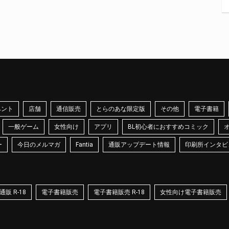
ベント
店舗
通信販売
とらのあな限定版
その他
電子書籍
一般ゲーム
女性向け
アプリ
BL初心者におすすめコミック
ー
今日のメルマガ
Fantia
通販アップデート情報
印刷所インタビ
販 R-18
電子書籍販売
電子書籍販売 R-18
女性向け電子書籍販売