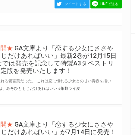
ツイートする
LINEで送る
公開★
GA文庫より「恋する少女にささや
じだけあればいい」最新2巻が12月15日
なでは発売を記念して特製A3タペストリ
限定版を発売いたします！
彼女の綴る三十一文字は好きの溢れる愛言葉だった。 これは恋に憧れる少女との甘い青春を描いた恋の物語、その続き。 GA文庫より 『恋する少女にささやく愛は、みそひともじだけあればいい 2』が12月15日(日)に発売！ とらのあなでは発売を記念して「特製A3タペストリー付き」とらのあな限定版を発売いたします。 とらのあな限定版の数は限られていますので是非お早めにお求めください！
は、みそひともじだけあればいい
#畑野ライ麦
公開★
GA文庫より「恋する少女にささや
じだけあればいい」が7月14日に発売！