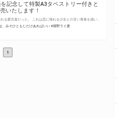
を記念して特製A3タペストリー付きと
発売いたします！
彼女の綴る三十一文字は好きの溢れる愛言葉だった。 これは恋に憧れる少女との甘い青春を描いた恋の物語。 GA文庫より 『恋する少女にささやく愛は、みそひともじだけあればいい』が7月14日(日)に発売！ とらのあなでは発売を記念して「特製A3タペストリー付き」とらのあな限定版を発売いたします。 とらのあな限定版の数は限られていますので是非お早めにお求めください！
は、みそひともじだけあればいい
#畑野ライ麦
1