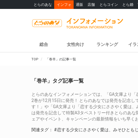
とらのあな
インフォ
通販
店舗
とらコイン
とら婚
総合
女性向け
ランキング
イラ
TOP
「巻羊」の記事一覧
「巻羊」タグ記事一覧
とらのあなインフォメーションでは、「GA文庫より「
2巻が12月15日に発売！ とらのあなでは発売を記念
す！」や「GA文庫より「恋する少女にささやく愛は、み
は発売を記念して特製A3タペストリー付きとらのあな
ェアやイベント、キャンペーンの最新情報をいち早く
関連タグ：
#恋する少女にささやく愛は、みそひとも