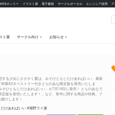
WEBオンリー
イラスト展
電子書籍
サークルポータル
エンジニア採用
ア
スト展
サークル向け
お知らせ
恋する少女にささやく愛は、みそひともじだけあればいい」最新
して特製A3タペストリー付きとらのあな限定版を発売いたしま
そひともじだけあればいい」が7月14日に発売！ とらのあなで
限定版を発売いたします！」など、巻羊に関する商品や特典、フ
お届けします！
じだけあればいい
#畑野ライ麦