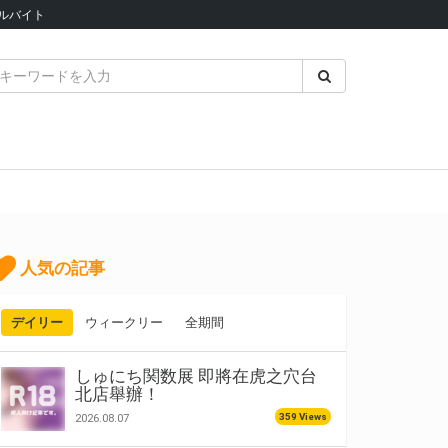
ルバイト
人気の記事
デイリー
ウィークリー
全期間
しゅにち関数展 即將在虎之穴台
北店舉辦！
359 Views
2026.08.07