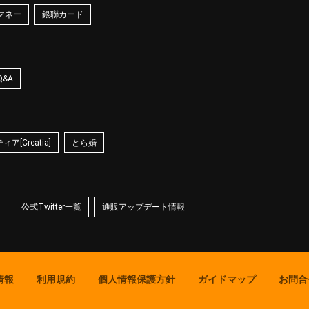
マネー
銀聯カード
Q&A
ア[Creatia]
とら婚
☆
公式Twitter一覧
通販アップデート情報
情報
利用規約
個人情報保護方針
ガイドマップ
お問合