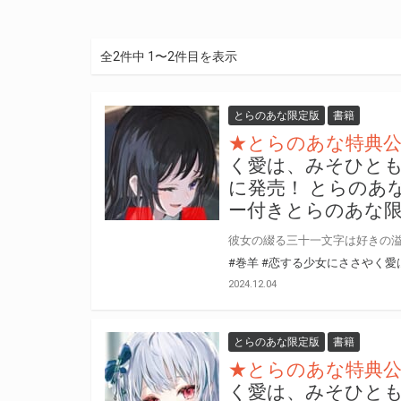
全2件中 1〜2件目を表示
とらのあな限定版
書籍
★とらのあな特典
く愛は、みそひとも
に発売！ とらのあ
ー付きとらのあな
#巻羊
#恋する少女にささやく愛
2024.12.04
とらのあな限定版
書籍
★とらのあな特典
く愛は、みそひとも