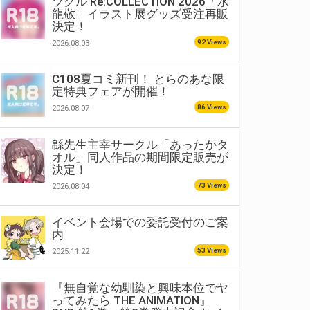
ツクル Re:COLLECTION 2026「水
龍敬」イラスト展グッズ受注再販
決定！
92 Views
2026.08.03
C108夏コミ新刊！ とらのあな限
定特典フェアが開催！
86 Views
2026.08.07
緜先生主宰サークル「あったかタ
オル」同人作品の期間限定販売が
決定！
73 Views
2026.08.04
イベント会場での委託受付のご案
内
53 Views
2025.11.22
『無自覚な幼馴染と興味本位でヤ
ってみたら THE ANIMATION』