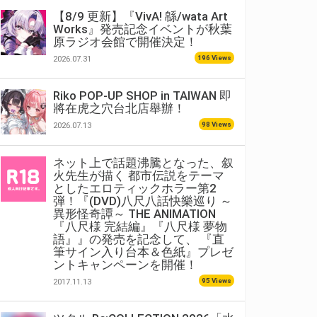
【8/9 更新】『VivA! 緜/wata Art
Works』発売記念イベントが秋葉
原ラジオ会館で開催決定！
196 Views
2026.07.31
Riko POP-UP SHOP in TAIWAN 即
將在虎之穴台北店舉辦！
98 Views
2026.07.13
ネット上で話題沸騰となった、叙
火先生が描く 都市伝説をテーマ
としたエロティックホラー第2
弾！『(DVD)八尺八話快樂巡り ～
異形怪奇譚～ THE ANIMATION
『八尺様 完結編』『八尺様 夢物
語』』の発売を記念して、 『直
筆サイン入り台本＆色紙』プレゼ
ントキャンペーンを開催！
95 Views
2017.11.13