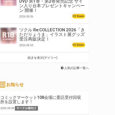
DVD 第1巻・第2巻発売記念 サイ
ン入り台本プレゼントキャンペー
ン 開催！
51 Views
2026.08.06
ツクル Re:COLLECTION 2026「き
ただりょうま」イラスト展グッズ
受注再販決定！
41 Views
2026.08.03
続きを表示(デイリー)
人気の記事一覧へ
お知らせ
コミックマーケット108会場に委託受付回収
所を設置します！
2026.08.08
サークル様向け