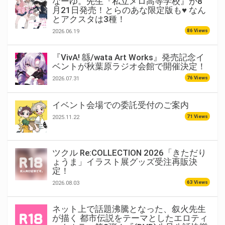
なーゆ。先生『私立メロ高等学校』が8
月21日発売！とらのあな限定版も♥ なん
とアクスタは3種！
86 Views
2026.06.19
『VivA! 緜/wata Art Works』発売記念イ
ベントが秋葉原ラジオ会館で開催決定！
76 Views
2026.07.31
イベント会場での委託受付のご案内
71 Views
2025.11.22
ツクル Re:COLLECTION 2026「きただり
ょうま」イラスト展グッズ受注再販決
定！
63 Views
2026.08.03
ネット上で話題沸騰となった、叙火先生
が描く 都市伝説をテーマとしたエロティ