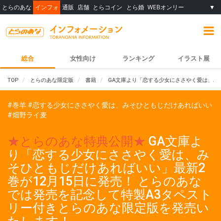
とらのあな
インフォ
通販
店舗
とらコイン
とら婚
WEBオンリー
▼
総合
女性向け
ランキング
イラスト展
TOP
とらのあな限定版
書籍
GA文庫より「恋する少女にささやく愛は、み
#巻羊
#恋する少女にささやく愛は、みそひともじだけあればいい
#畑野ライ麦
★とらのあな特典公開★
GA文庫よ
り「恋する少女にささやく愛は、み
そひともじだけあればいい」最新2
巻が12月15日に発売！ とらのあな
では発売を記念して特製A3タペスト
リー付きとらのあな限定版を発売い