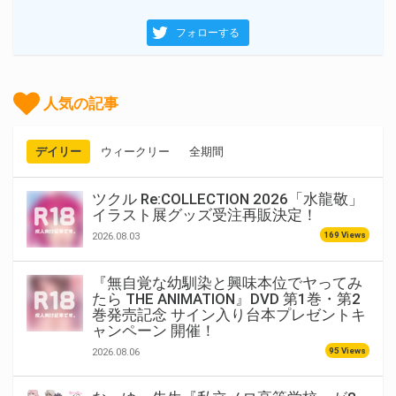
フォローする
人気の記事
デイリー
ウィークリー
全期間
ツクル Re:COLLECTION 2026「水龍敬」
イラスト展グッズ受注再販決定！
169 Views
2026.08.03
『無自覚な幼馴染と興味本位でヤってみ
たら THE ANIMATION』DVD 第1巻・第2
巻発売記念 サイン入り台本プレゼントキ
ャンペーン 開催！
95 Views
2026.08.06