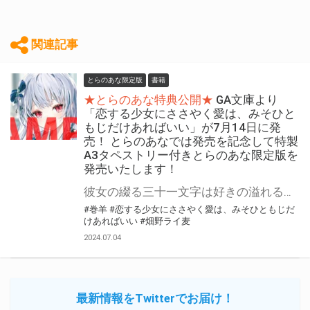
関連記事
とらのあな限定版
書籍
★とらのあな特典公開★
GA文庫より
「恋する少女にささやく愛は、みそひと
もじだけあればいい」が7月14日に発
売！ とらのあなでは発売を記念して特製
A3タペストリー付きとらのあな限定版を
発売いたします！
彼女の綴る三十一文字は好きの溢れる愛言葉だった。 これは恋に憧れる少女との甘い青春を描いた恋の物語。 GA文庫より 『恋する少女にささやく愛は、みそひともじだけあればいい』が7月14日(日)に発売！ とらのあなでは発売を記念して「特製A3タペストリー付き」とらのあな限定版を発売いたします。 とらのあな限定版の数は限られていますので是非お早めにお求めください！
#巻羊
#恋する少女にささやく愛は、みそひともじだ
けあればいい
#畑野ライ麦
2024.07.04
最新情報をTwitterでお届け！