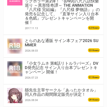
ックホラー第2弾！『(DVD)八尺八話快樂
巡り ～異形怪奇譚～ THE ANIMATION
『八尺様 完結編』『八尺様 夢物語』』の
発売を記念して、 『直筆サイン入り台本
＆色紙』プレゼントキャンペーンを開
催！
62 Views
2017.11.13
とらのあな通販 サイン本フェア2026 SU
MMER
33 Views
2026.08.03
『小女ラムネ 第8話リトルラバーズ』DV
D発売記念 サイン入り台本プレゼントキ
ャンペーン 開催！
31 Views
2026.07.23
緜先生主宰サークル「あったかタオル」
同人作品の期間限定販売が決定！
29 Views
2026.08.04