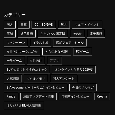
カテゴリー
同人
書籍
CD・BD/DVD
玩具
フェア・イベント
店舗
通信販売
とらのあな限定版
その他
電子書籍
キャンペーン
イラスト展
店舗フェア・セール
女性向けサークル紹介
とらのあな×韓国
PCゲーム
一般ゲーム
女性向け
アプリ
BL初心者におすすめコミック
オンラインとら祭り2020夏
大感謝祭
ツクルノモリ
同人アンケート
B-Awesome(ビーオーサム）インタビュー
今日のメルマガ
Fantia
通販アップデート情報
印刷所インタビュー
Creatia
オリジナルBL同人誌特集