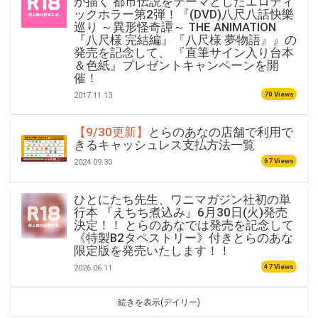
が描く 都市伝説をテーマとしたエロティ
ックホラー第2弾！『(DVD)八尺八話快樂
巡り ～異形怪奇譚～ THE ANIMATION
『八尺様 完結編』『八尺様 夢物語』』の
発売を記念して、 『直筆サイン入り台本
＆色紙』プレゼントキャンペーンを開
催！
70 Views
2017.11.13
【9/30更新】
とらのあなの店舗で利用で
きるキャッシュレス支払方法一覧
67 Views
2024.09.30
ひとにたち先生、ワニマガジン社初の単
行本 『えちち煮込み』6月30日(火)発売
決定！！ とらのあなでは発売を記念して
《特製B2タペストリー》付きとらのあな
限定版を発売いたします！！
47 Views
2026.06.11
続きを表示(デイリー)