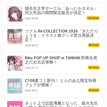
緜先生主宰サークル「あったかタオル」
同人作品の期間限定販売が決定！
126 Views
2026.08.04
ツクル Re:COLLECTION 2026「きただり
ょうま」イラスト展グッズ受注再販決
定！
88 Views
2026.08.03
Riko POP-UP SHOP in TAIWAN 即將在虎
之穴台北店舉辦！
84 Views
2026.07.13
C108夏コミ新刊！ とらのあな限定特典
フェアが開催！
83 Views
2026.08.07
ネット上で話題沸騰となった、叙火先生