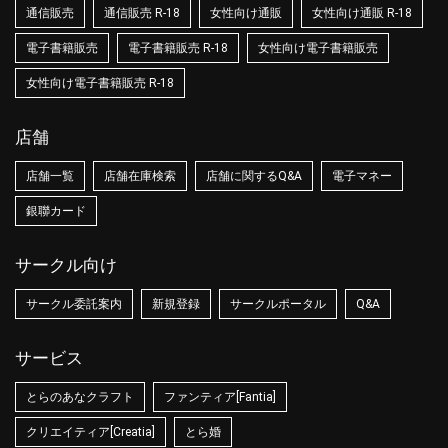
通信販売
通信販売 R-18
女性向け通販
女性向け通販 R-18
電子書籍販売
電子書籍販売 R-18
女性向け電子書籍販売
女性向け電子書籍販売 R-18
店舗
店舗一覧
店舗在庫検索
店舗に関するQ&A
電子マネー
銀聯カード
サークル向け
サークル委託案内
新規登録
サークルポータル
Q&A
サービス
とらのあなクラフト
ファンティア[Fantia]
クリエイティア[Creatia]
とら婚