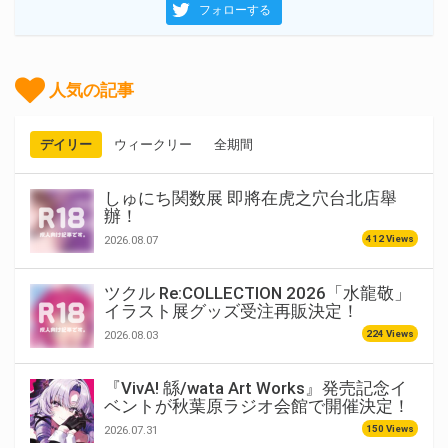
フォローする
人気の記事
デイリー
ウィークリー
全期間
しゅにち関数展 即將在虎之穴台北店舉
辦！
412 Views
2026.08.07
ツクル Re:COLLECTION 2026「水龍敬」
イラスト展グッズ受注再販決定！
224 Views
2026.08.03
『VivA! 緜/wata Art Works』発売記念イ
ベントが秋葉原ラジオ会館で開催決定！
150 Views
2026.07.31