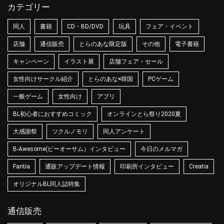
カテゴリー
同人
書籍
CD・BD/DVD
玩具
フェア・イベント
店舗
通信販売
とらのあな限定版
その他
電子書籍
キャンペーン
イラスト展
店舗フェア・セール
女性向けサークル紹介
とらのあな×韓国
PCゲーム
一般ゲーム
女性向け
アプリ
BL初心者におすすめコミック
オンラインとら祭り2020夏
大感謝祭
ツクルノモリ
同人アンケート
B-Awesome(ビーオーサム）インタビュー
今日のメルマガ
Fantia
通販アップデート情報
印刷所インタビュー
Creatia
オリジナルBL同人誌特集
通信販売