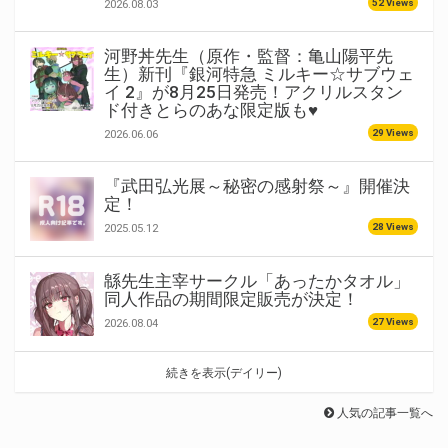
52 Views
2026.08.03
河野丼先生（原作・監督：亀山陽平先
生）新刊『銀河特急 ミルキー☆サブウェ
イ 2』が8月25日発売！アクリルスタン
ド付きとらのあな限定版も♥
29 Views
2026.06.06
『武田弘光展～秘密の感射祭～』開催決
定！
28 Views
2025.05.12
緜先生主宰サークル「あったかタオル」
同人作品の期間限定販売が決定！
27 Views
2026.08.04
続きを表示(デイリー)
人気の記事一覧へ