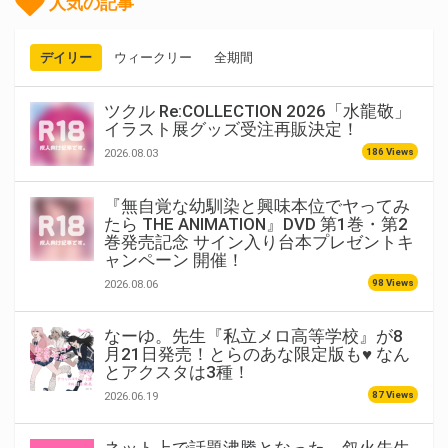
人気の記事
デイリー
ウィークリー
全期間
ツクル Re:COLLECTION 2026「水龍敬」
イラスト展グッズ受注再販決定！
186 Views
2026.08.03
『無自覚な幼馴染と興味本位でヤってみ
たら THE ANIMATION』DVD 第1巻・第2
巻発売記念 サイン入り台本プレゼントキ
ャンペーン 開催！
98 Views
2026.08.06
なーゆ。先生『私立メロ高等学校』が8
月21日発売！とらのあな限定版も♥ なん
とアクスタは3種！
87 Views
2026.06.19