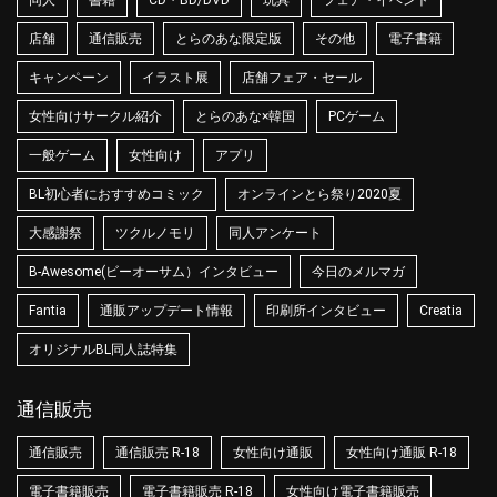
同人
書籍
CD・BD/DVD
玩具
フェア・イベント
店舗
通信販売
とらのあな限定版
その他
電子書籍
キャンペーン
イラスト展
店舗フェア・セール
女性向けサークル紹介
とらのあな×韓国
PCゲーム
一般ゲーム
女性向け
アプリ
BL初心者におすすめコミック
オンラインとら祭り2020夏
大感謝祭
ツクルノモリ
同人アンケート
B-Awesome(ビーオーサム）インタビュー
今日のメルマガ
Fantia
通販アップデート情報
印刷所インタビュー
Creatia
オリジナルBL同人誌特集
通信販売
通信販売
通信販売 R-18
女性向け通販
女性向け通販 R-18
電子書籍販売
電子書籍販売 R-18
女性向け電子書籍販売