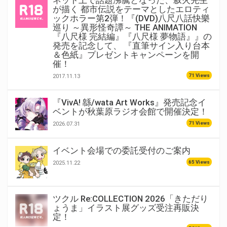
ネット上で話題沸騰となった、叙火先生
が描く 都市伝説をテーマとしたエロティ
ックホラー第2弾！『(DVD)八尺八話快樂
巡り ～異形怪奇譚～ THE ANIMATION
『八尺様 完結編』『八尺様 夢物語』』の
発売を記念して、 『直筆サイン入り台本
＆色紙』プレゼントキャンペーンを開
催！
71 Views
2017.11.13
『VivA! 緜/wata Art Works』発売記念イ
ベントが秋葉原ラジオ会館で開催決定！
71 Views
2026.07.31
イベント会場での委託受付のご案内
65 Views
2025.11.22
ツクル Re:COLLECTION 2026「きただり
ょうま」イラスト展グッズ受注再販決
定！