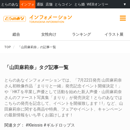
とらのあな
インフォ
通販
店舗
とらコイン
とら婚
WEBオンリー
▼
総合
女性向け
ランキング
イラスト展
TOP
「山田麻莉奈」の記事一覧
「山田麻莉奈」タグ記事一覧
とらのあなインフォメーションでは、「7月22日発売 山田麻莉奈
さん初映像作品「まりりと一緒」発売記念イベント開催決定！」
や「HKTを卒業し声優として活動を始めた新人声優・山田麻莉奈
さんのファースト写真集「まりり」が発売決定！とらのあなでは
こちらの発売を記念して、イベントを開催致します！!」など、山
田麻莉奈に関する商品や特典、フェアやイベント、キャンペーン
の最新情報をいち早くお届けします！
関連タグ：
#Kleissis
#ギルドロップス