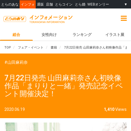
とらのあな
インフォ
通販
店舗
とらコイン
とら婚
WEBオンリー
▼
総合
女性向け
ランキング
イラスト展
TOP
フェア・イベント
書籍
7月22日発売 山田麻莉奈さん初映像作品「
#山田麻莉奈
7月22日発売 山田麻莉奈さん初映像
作品「まりりと一緒」発売記念イベ
ント開催決定！
2020.06.19
1,410
Views