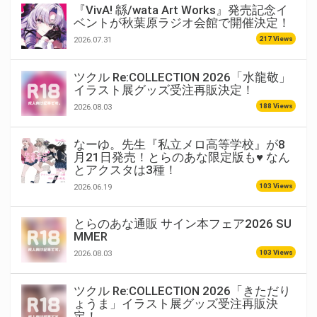
『VivA! 緜/wata Art Works』発売記念イ
ベントが秋葉原ラジオ会館で開催決定！
217 Views
2026.07.31
ツクル Re:COLLECTION 2026「水龍敬」
イラスト展グッズ受注再販決定！
188 Views
2026.08.03
なーゆ。先生『私立メロ高等学校』が8
月21日発売！とらのあな限定版も♥ なん
とアクスタは3種！
103 Views
2026.06.19
とらのあな通販 サイン本フェア2026 SU
MMER
103 Views
2026.08.03
ツクル Re:COLLECTION 2026「きただり
ょうま」イラスト展グッズ受注再販決
定！