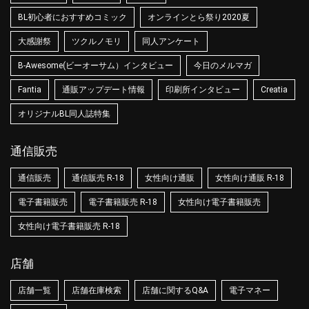
BL初心者におすすめコミック
オンラインとら祭り2020夏
大感謝祭
ツクルノモリ
同人アンケート
B-Awesome(ビーオーサム）インタビュー
今日のメルマガ
Fantia
通販アップデート情報
印刷所インタビュー
Creatia
オリジナルBL同人誌特集
通信販売
通信販売
通信販売 R-18
女性向け通販
女性向け通販 R-18
電子書籍販売
電子書籍販売 R-18
女性向け電子書籍販売
女性向け電子書籍販売 R-18
店舗
店舗一覧
店舗在庫検索
店舗に関するQ&A
電子マネー