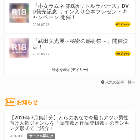
『小女ラムネ 第8話リトルラバーズ』DV
D発売記念 サイン入り台本プレゼントキ
ャンペーン 開催！
41 Views
2026.07.23
『武田弘光展～秘密の感射祭～』開催決
定！
40 Views
2025.05.12
続きを表示(デイリー)
人気の記事一覧へ
お知らせ
【2026年7月集計分】とらのあなで今最もアツい男性
向け人気ジャンルを「販売数と作品登録数」のランキ
ング形式でご紹介！
2026.08.05
サークル様向け