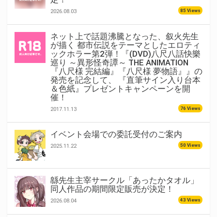
85 Views
2026.08.03
ネット上で話題沸騰となった、叙火先生
が描く 都市伝説をテーマとしたエロティ
ックホラー第2弾！『(DVD)八尺八話快樂
巡り ～異形怪奇譚～ THE ANIMATION
『八尺様 完結編』『八尺様 夢物語』』の
発売を記念して、 『直筆サイン入り台本
＆色紙』プレゼントキャンペーンを開
催！
76 Views
2017.11.13
イベント会場での委託受付のご案内
50 Views
2025.11.22
緜先生主宰サークル「あったかタオル」
同人作品の期間限定販売が決定！
43 Views
2026.08.04