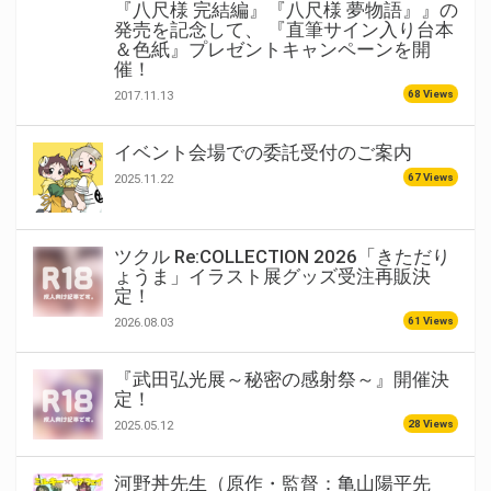
『八尺様 完結編』『八尺様 夢物語』』の
発売を記念して、 『直筆サイン入り台本
＆色紙』プレゼントキャンペーンを開
催！
68 Views
2017.11.13
イベント会場での委託受付のご案内
67 Views
2025.11.22
ツクル Re:COLLECTION 2026「きただり
ょうま」イラスト展グッズ受注再販決
定！
61 Views
2026.08.03
『武田弘光展～秘密の感射祭～』開催決
定！
28 Views
2025.05.12
河野丼先生（原作・監督：亀山陽平先