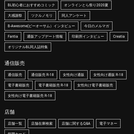
BL初心者におすすめコミック
オンラインとら祭り2020夏
大感謝祭
ツクルノモリ
同人アンケート
B-Awesome(ビーオーサム）インタビュー
今日のメルマガ
Fantia
通販アップデート情報
印刷所インタビュー
Creatia
オリジナルBL同人誌特集
通信販売
通信販売
通信販売 R-18
女性向け通販
女性向け通販 R-18
電子書籍販売
電子書籍販売 R-18
女性向け電子書籍販売
女性向け電子書籍販売 R-18
店舗
店舗一覧
店舗在庫検索
店舗に関するQ&A
電子マネー