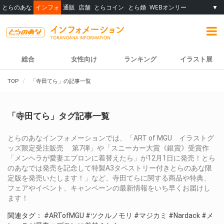
とらのあな
インフォ
通販
店舗
とらコイン
とら婚
WEBオンリー
▼
総合
女性向け
ランキング
イラスト展
TOP
「寺田てら」の記事一覧
「寺田てら」タグ記事一覧
とらのあなインフォメーションでは、「ART of MGU イラストグ
ッズ限定受注販売 第7弾」や「スニーカー大賞《銀賞》受賞作
「メンヘラが愛妻エプロンに着替えたら」が12月1日に発売！とら
のあなでは発売を記念して特製A3タペストリー付きとらのあな限
定版を発売いたします！」など、寺田てらに関する商品や特典、
フェアやイベント、キャンペーンの最新情報をいち早くお届けし
ます！
関連タグ：
#ARTofMGU
#ツクルノモリ
#マジカミ
#Nardack
#メ