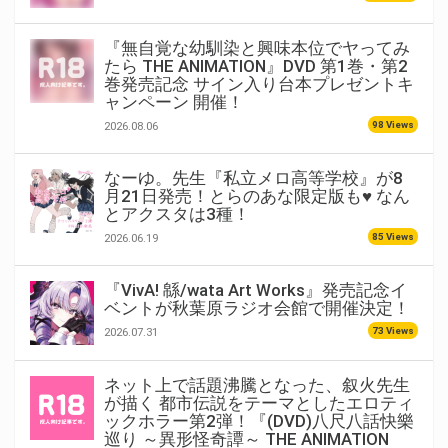
『無自覚な幼馴染と興味本位でヤってみ
たら THE ANIMATION』DVD 第1巻・第2
巻発売記念 サイン入り台本プレゼントキ
ャンペーン 開催！
98 Views
2026.08.06
なーゆ。先生『私立メロ高等学校』が8
月21日発売！とらのあな限定版も♥ なん
とアクスタは3種！
85 Views
2026.06.19
『VivA! 緜/wata Art Works』発売記念イ
ベントが秋葉原ラジオ会館で開催決定！
73 Views
2026.07.31
ネット上で話題沸騰となった、叙火先生
が描く 都市伝説をテーマとしたエロティ
ックホラー第2弾！『(DVD)八尺八話快樂
巡り ～異形怪奇譚～ THE ANIMATION