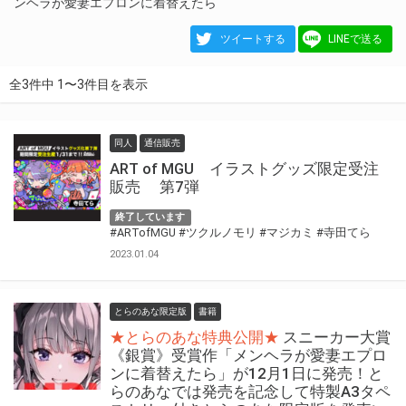
ンヘラが愛妻エプロンに着替えたら
ツイートする
LINEで送る
全3件中 1〜3件目を表示
同人
通信販売
ART of MGU イラストグッズ限定受注
販売 第7弾
終了しています
#ARTofMGU
#ツクルノモリ
#マジカミ
#寺田てら
2023.01.04
とらのあな限定版
書籍
★とらのあな特典公開★
スニーカー大賞
《銀賞》受賞作「メンヘラが愛妻エプロ
ンに着替えたら」が12月1日に発売！と
らのあなでは発売を記念して特製A3タペ