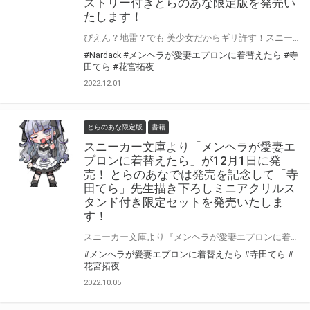
ストリー付きとらのあな限定版を発売い
たします！
ぴえん？地雷？でも 美少女だからギリ許す！スニーカー大賞《銀賞》受賞作 『メンヘラが愛妻エプロンに着替えたら』が12月1日(木)に発売！ とらのあなでは発売を記念して「特製A3タペストリー付き」とらのあな限定版を発売いたします。 「寺田てら」先生描き下ろしイラストの「ミニアクリルスタンド付き」限定グッズセットも同時発売！ 是非この機会にお買い求めください！
#Nardack
#メンヘラが愛妻エプロンに着替えたら
#寺
田てら
#花宮拓夜
2022.12.01
とらのあな限定版
書籍
スニーカー文庫より「メンヘラが愛妻エ
プロンに着替えたら」が12月1日に発
売！ とらのあなでは発売を記念して「寺
田てら」先生描き下ろしミニアクリルス
タンド付き限定セットを発売いたしま
す！
スニーカー文庫より『メンヘラが愛妻エプロンに着替えたら』が12月1日(木)に発売！ とらのあなでは発売を記念して「ミニアクリルスタンド」付き限定セットを発売いたします。 イラストは「寺田てら」先生の描き下ろしイラストです！ 是非この機会にお買い求めください！
#メンヘラが愛妻エプロンに着替えたら
#寺田てら
#
花宮拓夜
2022.10.05