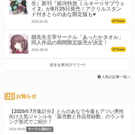
生）新刊『銀河特急 ミルキー☆サブウェ
イ 2』が8月25日発売！アクリルスタン
ド付きとらのあな限定版も♥
27 Views
2026.06.06
緜先生主宰サークル「あったかタオル」
同人作品の期間限定販売が決定！
27 Views
2026.08.04
続きを表示(デイリー)
人気の記事一覧へ
お知らせ
【2026年7月集計分】とらのあなで今最もアツい男性
向け人気ジャンルを「販売数と作品登録数」のランキ
ング形式でご紹介！
2026.08.05
サークル様向け