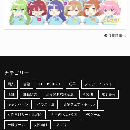
採用情報へ
カテゴリー
同人
書籍
CD・BD/DVD
玩具
フェア・イベント
店舗
通信販売
とらのあな限定版
その他
電子書籍
キャンペーン
イラスト展
店舗フェア・セール
女性向けサークル紹介
とらのあな×韓国
PCゲーム
一般ゲーム
女性向け
アプリ