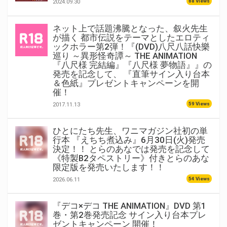
68 Views
2024.09.30
ネット上で話題沸騰となった、叙火先生
が描く 都市伝説をテーマとしたエロティ
ックホラー第2弾！『(DVD)八尺八話快樂
巡り ～異形怪奇譚～ THE ANIMATION
『八尺様 完結編』『八尺様 夢物語』』の
発売を記念して、 『直筆サイン入り台本
＆色紙』プレゼントキャンペーンを開
催！
59 Views
2017.11.13
ひとにたち先生、ワニマガジン社初の単
行本 『えちち煮込み』6月30日(火)発売
決定！！ とらのあなでは発売を記念して
《特製B2タペストリー》付きとらのあな
限定版を発売いたします！！
54 Views
2026.06.11
『デコ×デコ THE ANIMATION』DVD 第1
巻・第2巻発売記念 サイン入り台本プレ
ゼントキャンペーン 開催！