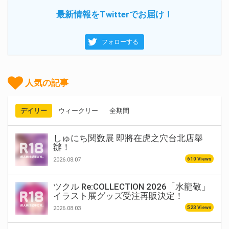
最新情報をTwitterでお届け！
フォローする
人気の記事
デイリー
ウィークリー
全期間
しゅにち関数展 即將在虎之穴台北店舉
辦！
610 Views
2026.08.07
ツクル Re:COLLECTION 2026「水龍敬」
イラスト展グッズ受注再販決定！
523 Views
2026.08.03