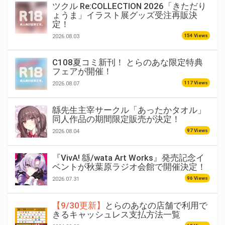
ツクル Re:COLLECTION 2026「きただり
ょうま」イラスト展グッズ受注再販決
定！
154 Views
2026.08.03
C108夏コミ新刊！ とらのあな限定特典
フェアが開催！
117 Views
2026.08.07
緜先生主宰サークル「あったかタオル」
同人作品の期間限定販売が決定！
97 Views
2026.08.04
『VivA! 緜/wata Art Works』発売記念イ
ベントが秋葉原ラジオ会館で開催決定！
96 Views
2026.07.31
【9/30更新】
とらのあなの店舗で利用で
きるキャッシュレス支払方法一覧