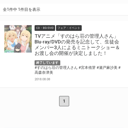
全1件中 1件目を表示
CD・BD/DVD
フェア・イベント
TVアニメ「すのはら荘の管理人さん」
Blu-ray/DVDの発売を記念して、生徒会
メンバー3人によるミニトークショー＆
お渡し会の開催が決定しました！
終了しています
#すのはら荘の管理人さん
#宮本侑芽
#瀬戸麻沙美
#
高森奈津美
2018.08.08
1