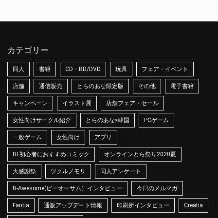
カテゴリー
同人
書籍
CD・BD/DVD
玩具
フェア・イベント
店舗
通信販売
とらのあな限定版
その他
電子書籍
キャンペーン
イラスト展
店舗フェア・セール
女性向けサークル紹介
とらのあな×韓国
PCゲーム
一般ゲーム
女性向け
アプリ
BL初心者におすすめコミック
オンラインとら祭り2020夏
大感謝祭
ツクルノモリ
同人アンケート
B-Awesome(ビーオーサム）インタビュー
今日のメルマガ
Fantia
通販アップデート情報
印刷所インタビュー
Creatia