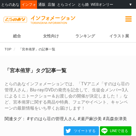
とらのあな
インフォ
通販
店舗
とらコイン
とら婚
WEBオンリー
▼
総合
女性向け
ランキング
イラスト展
TOP
「宮本侑芽」の記事一覧
「宮本侑芽」タグ記事一覧
とらのあなインフォメーションでは、「TVアニメ「すのはら荘の
管理人さん」Blu-ray/DVDの発売を記念して、生徒会メンバー3人
によるミニトークショー＆お渡し会の開催が決定しました！」な
ど、宮本侑芽に関する商品や特典、フェアやイベント、キャンペ
ーンの最新情報をいち早くお届けします！
関連タグ：
#すのはら荘の管理人さん
#瀬戸麻沙美
#高森奈津美
ツイートする
LINEで送る