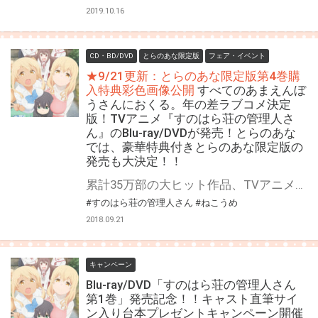
2019.10.16
CD・BD/DVD
とらのあな限定版
フェア・イベント
★9/21更新：とらのあな限定版第4巻購
入特典彩色画像公開
すべてのあまえんぼ
うさんにおくる。年の差ラブコメ決定
版！TVアニメ『すのはら荘の管理人さ
ん』のBlu-ray/DVDが発売！とらのあな
では、豪華特典付きとらのあな限定版の
発売も大決定！！
累計35万部の大ヒット作品、TVアニメ「すのはら荘の管理人さん」が、早くもBlu-ray/DVDの発売が決定です！ 今まで男扱いされてこなかった椎名亜樹と、すのはら荘の管理人さん・春原彩花のおねショタ ラブコメ。管理人さんの規格外に大きくてやわらかいおっぱい、テンポの良いコメディと癒しの描写が満載です！ 年上の女の子にたじろぐ椎名亜樹を描いた本作品は、癒しとドキドキがたっぷり♪甘やかされたい全ての男性の為に、満を喫して登場です!! とらのあなでは、豪華特典付きの『とらのあな限定版』の発売も決定です！！ 気になるとらのあな限定版の特典は、 とらのあな限定版の全巻購入特典として、原作者・ねこうめ先生描き下ろしの管理人さん・春原彩花のB1タペストリー！ 更に、1巻には春原彩花＆雪本柚子、2巻には春原彩花＆月見里菫、3巻には春原彩花＆風見ゆり、4巻には春原彩花＆春原菜々のアニメ描き下ろしB2タペストリーがそれぞれ付いてきます！ そして、とらのあな限定版・一般流通版の共通の全巻購入特典として、とらのあな限定版全巻購入特典のイラストを使用した、全巻収納BOXが付く超豪華な豪華特典満載となっております！ 是非ともお早めに、とらのあな対象店舗でのご予約・ご購入をお待ちしております♪♪ 公式サイト：http://sunoharasou-anime.com/
#すのはら荘の管理人さん
#ねこうめ
2018.09.21
キャンペーン
Blu-ray/DVD「すのはら荘の管理人さん
第1巻」発売記念！！キャスト直筆サイ
ン入り台本プレゼントキャンペーン開催