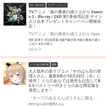
CD・BD/DVD
フェア・イベント
TVアニメ「盾の勇者の成り上がり Seaso
n 2」Blu-ray / DVD 第1巻発売記念 サイン
入り台本プレゼントキャンペーン開催決
定！
TVアニメ「盾の勇者の成り上がり Season 2」のBlu-ray/DVDの発売を記念して、 「サイン入り台本プレゼントキャンペーン」の開催が決定しました！ 対象店舗にて対象商品をご購入いただいた方の中から抽選でキャストの直筆サイン入り台本をプレゼントいたします！ ぜひご応募ください♪
#原 奈津子
#日高里菜
#瀬戸麻沙美
#盾の勇者の成り
上がり
#石川界人
2022.07.27
とらのあな限定版
書籍
大人気年の差ラブコメ「すのはら荘の管
理人さん」最新5巻が10月23日（水）に
発売！ とらのあなでは発売を記念してB
2タペストリー付きとらのあな限定版を
発売します！
「すべてのあまえんぼうさんに贈る」大人気年の差ラブコメ「すのはら荘の管理人さん」 最新5巻が10月23日（水）に発売！ バイノーラルドラマCD付特装版も同時発売です！ とらのあなでは最新巻の発売を記念して「B2タペストリー付きとらのあな限定版」を発売いたします。 是非この機会にお買い求めください！
#すのはら荘の管理人さん