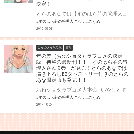
決定！！
とらのあなでは【すのはら荘の管理人さん Blu-ray/DVD 第1巻】の発売を記念して、 キャストの直筆サインが入った台本プレゼントキャンペーンを開催します！！ 貴重な直筆サイン入り台本を手に入れるチャンスです！ 是非、奮ってご応募ください♪
#すのはら荘の管理人さん
#ねこうめ
2018.08.31
とらのあな限定版
書籍
年の差（おねショタ）ラブコメの決定
版、待望の最新刊！！「すのはら荘の管
理人さん 3巻」が発売！とらのあなでは
描き下ろしB2タペストリー付きのとらの
あな限定版も発売！！
おねショタラブコメ大本命!! いやしとドキドキがたっぷりで、 ついつい管理人さんに甘えたくなっちゃう年の差（おねショタ）ラブコメ決定版、 「すのはら荘の管理人さん」最新第3巻が発売です！！！ とらのあなでは発売を記念して、 ねこうめ先生描き下ろしのB2タペストリーが付いた、 とらのあな限定版をご用意しました！ 本作品の限定版はなくなり次第販売終了となりますので、お早めにお求め下さい！！
#すのはら荘の管理人さん
#ねこうめ
2017.10.27