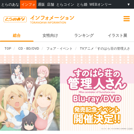
とらのあな
インフォ
通販
店舗
とらコイン
とら婚
WEBオンリー
▼
総合
女性向け
ランキング
イラスト展
TOP
CD・BD/DVD
フェア・イベント
TVアニメ「すのはら荘の管理人さん」