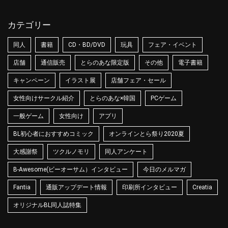
カテゴリー
同人
書籍
CD・BD/DVD
玩具
フェア・イベント
店舗
通信販売
とらのあな限定版
その他
電子書籍
キャンペーン
イラスト展
店舗フェア・セール
女性向けサークル紹介
とらのあな×韓国
PCゲーム
一般ゲーム
女性向け
アプリ
BL初心者におすすめコミック
オンラインとら祭り2020夏
大感謝祭
ツクルノモリ
同人アンケート
B-Awesome(ビーオーサム）インタビュー
今日のメルマガ
Fantia
通販アップデート情報
印刷所インタビュー
Creatia
オリジナルBL同人誌特集