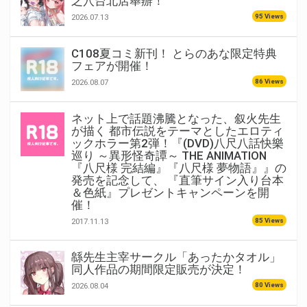
之穴台北店舉辦！
95 Views
2026.07.13
C108夏コミ新刊！ とらのあな限定特典
フェアが開催！
86 Views
2026.08.07
ネット上で話題沸騰となった、叙火先生
が描く 都市伝説をテーマとしたエロティ
ックホラー第2弾！『(DVD)八尺八話快樂
巡り ～異形怪奇譚～ THE ANIMATION
『八尺様 完結編』『八尺様 夢物語』』の
発売を記念して、 『直筆サイン入り台本
＆色紙』プレゼントキャンペーンを開
催！
85 Views
2017.11.13
緜先生主宰サークル「あったかタオル」
同人作品の期間限定販売が決定！
80 Views
2026.08.04