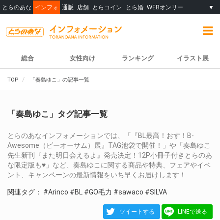
とらのあな
インフォ
通販
店舗
とらコイン
とら婚
WEBオンリー
▼
総合
女性向け
ランキング
イラスト展
TOP
「奏島ゆこ」の記事一覧
「奏島ゆこ」タグ記事一覧
とらのあなインフォメーションでは、「『BL最高！おす！B-
Awesome（ビーオーサム）展』TAG池袋で開催！」や「奏島ゆこ
先生新刊『また明日会えるよ』発売決定！12P小冊子付きとらのあ
な限定版も♥」など、奏島ゆこに関する商品や特典、フェアやイベ
ント、キャンペーンの最新情報をいち早くお届けします！
関連タグ：
#Arinco
#BL
#GO毛力
#sawaco
#SILVA
ツイートする
LINEで送る