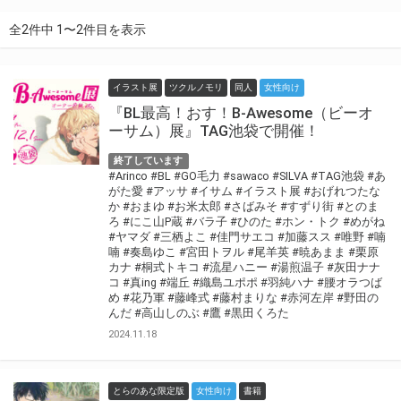
全2件中 1〜2件目を表示
イラスト展
ツクルノモリ
同人
女性向け
『BL最高！おす！B-Awesome（ビーオ
ーサム）展』TAG池袋で開催！
終了しています
#Arinco
#BL
#GO毛力
#sawaco
#SILVA
#TAG池袋
#あ
がた愛
#アッサ
#イサム
#イラスト展
#おげれつたな
か
#おまゆ
#お米太郎
#さばみそ
#すずり街
#とのま
ろ
#にこ山P蔵
#バラ子
#ひのた
#ホン・トク
#めがね
#ヤマダ
#三栖よこ
#佳門サエコ
#加藤スス
#唯野
#喃
喃
#奏島ゆこ
#宮田トヲル
#尾羊英
#暁あまま
#栗原
カナ
#桐式トキコ
#流星ハニー
#湯煎温子
#灰田ナナ
コ
#真ing
#端丘
#織島ユポポ
#羽純ハナ
#腰オラつば
め
#花乃軍
#藤峰式
#藤村まりな
#赤河左岸
#野田の
んだ
#高山しのぶ
#鷹
#黒田くろた
2024.11.18
とらのあな限定版
女性向け
書籍