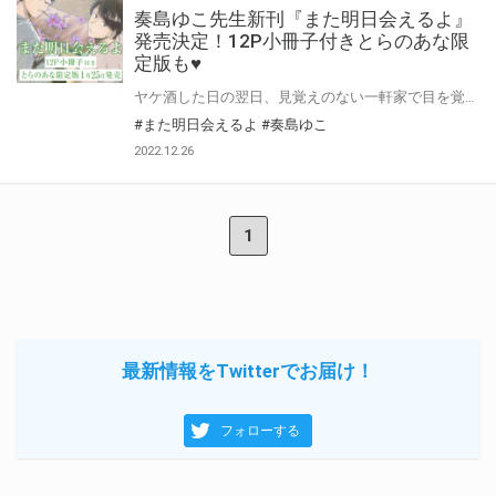
奏島ゆこ先生新刊『また明日会えるよ』
発売決定！12P小冊子付きとらのあな限
定版も♥
ヤケ酒した日の翌日、見覚えのない一軒家で目を覚ました会社員の木村。 泥酔し倒れていたところを介抱してくれたのは、その一軒家の持ち主・国島だった。 落ち着いた様子の国島と温かい家の雰囲気に、木村は久しぶりに心の安らぎを感じる。 その後、国島と会社で再会し同じプロジェクトに参加することになり、困惑しつつも交流を深めていく二人。 次第に国島の存在がかけがえのないものになっていく木村だが…。 穏やかで朴訥な研究員×真面目で繊細な営業マンが紡ぐ、不器用で愛おしい大人たちのラブストーリー。 奏島ゆこ先生新刊『また明日会えるよ』が1月25日に発売決定！ とらのあなでは刊行を記念して描き下ろし入り12P小冊子付きとらのあな限定版を発売致します！ 池袋・通販にて予約開始！とらのあな限定版は数量限定生産となりますので、お早めにご予約下さい！
#また明日会えるよ
#奏島ゆこ
2022.12.26
1
最新情報をTwitterでお届け！
フォローする