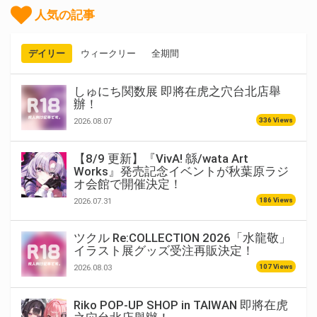
人気の記事
デイリー
ウィークリー
全期間
しゅにち関数展 即將在虎之穴台北店舉
辦！
336 Views
2026.08.07
【8/9 更新】『VivA! 緜/wata Art
Works』発売記念イベントが秋葉原ラジ
オ会館で開催決定！
186 Views
2026.07.31
ツクル Re:COLLECTION 2026「水龍敬」
イラスト展グッズ受注再販決定！
107 Views
2026.08.03
Riko POP-UP SHOP in TAIWAN 即將在虎