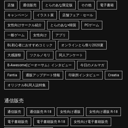
店舗
通信販売
とらのあな限定版
その他
電子書籍
キャンペーン
イラスト展
店舗フェア・セール
女性向けサークル紹介
とらのあな×韓国
PCゲーム
一般ゲーム
女性向け
アプリ
BL初心者におすすめコミック
オンラインとら祭り2020夏
大感謝祭
ツクルノモリ
同人アンケート
B-Awesome(ビーオーサム）インタビュー
今日のメルマガ
Fantia
通販アップデート情報
印刷所インタビュー
Creatia
オリジナルBL同人誌特集
通信販売
通信販売
通信販売 R-18
女性向け通販
女性向け通販 R-18
電子書籍販売
電子書籍販売 R-18
女性向け電子書籍販売