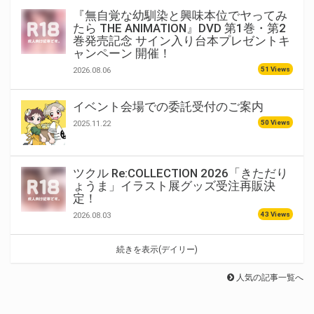
『無自覚な幼馴染と興味本位でヤってみ
たら THE ANIMATION』DVD 第1巻・第2
巻発売記念 サイン入り台本プレゼントキ
ャンペーン 開催！
51 Views
2026.08.06
イベント会場での委託受付のご案内
50 Views
2025.11.22
ツクル Re:COLLECTION 2026「きただり
ょうま」イラスト展グッズ受注再販決
定！
43 Views
2026.08.03
続きを表示(デイリー)
人気の記事一覧へ