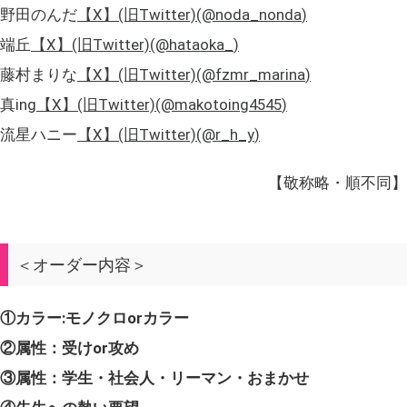
野田のんだ
【X】(旧Twitter)(
@noda_nonda
)
端丘
【X】(旧Twitter)(
@hataoka_
)
藤村まりな
【X】(旧Twitter)(
@fzmr_marina
)
真ing
【X】(旧Twitter)(
@makotoing4545
)
流星ハニー
【X】(旧Twitter)(
@r_h_y
)
【敬称略・順不同】
＜オーダー内容＞
①カラー:モノクロorカラー
②属性：受けor攻め
③属性：学生・社会人・リーマン・おまかせ