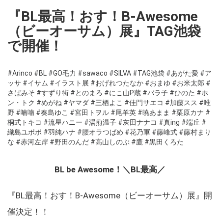
『BL最高！おす！B-Awesome
（ビーオーサム）展』TAG池袋
で開催！
#Arinco
#BL
#GO毛力
#sawaco
#SILVA
#TAG池袋
#あがた愛
#ア
ッサ
#イサム
#イラスト展
#おげれつたなか
#おまゆ
#お米太郎
#
さばみそ
#すずり街
#とのまろ
#にこ山P蔵
#バラ子
#ひのた
#ホ
ン・トク
#めがね
#ヤマダ
#三栖よこ
#佳門サエコ
#加藤スス
#唯
野
#喃喃
#奏島ゆこ
#宮田トヲル
#尾羊英
#暁あまま
#栗原カナ
#
桐式トキコ
#流星ハニー
#湯煎温子
#灰田ナナコ
#真ing
#端丘
#
織島ユポポ
#羽純ハナ
#腰オラつばめ
#花乃軍
#藤峰式
#藤村まり
な
#赤河左岸
#野田のんだ
#高山しのぶ
#鷹
#黒田くろた
BL be Awesome！＼BL最高／
『BL最高！おす！B-Awesome（ビーオーサム）展』開
催決定！！