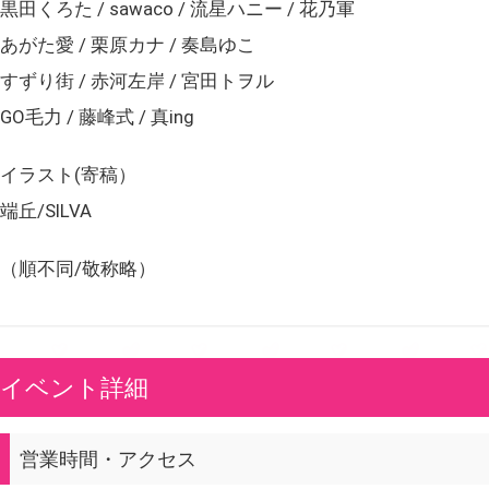
黒田くろた / sawaco / 流星ハニー / 花乃軍
あがた愛 / 栗原カナ / 奏島ゆこ
すずり街 / 赤河左岸 / 宮田トヲル
GO毛力 / 藤峰式 / 真ing
イラスト(寄稿）
端丘/SILVA
（順不同/敬称略）
イベント詳細
営業時間・アクセス