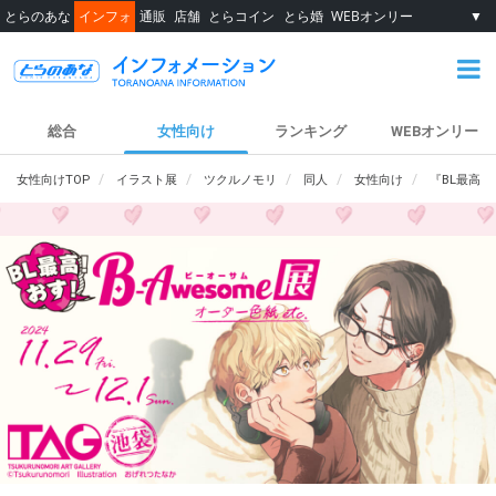
とらのあな
インフォ
通販
店舗
とらコイン
とら婚
WEBオンリー
▼
総合
女性向け
ランキング
WEBオンリー
女性向けTOP
イラスト展
ツクルノモリ
同人
女性向け
『BL最高！