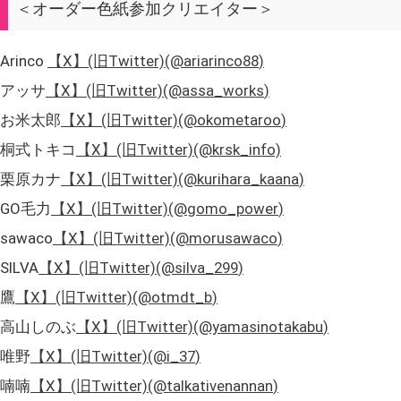
＜オーダー色紙参加クリエイター＞
Arinco
【X】(旧Twitter)(
@ariarinco88
)
アッサ
【X】(旧Twitter)(
@assa_works
)
お米太郎
【X】(旧Twitter)(
@okometaroo
)
桐式トキコ
【X】(旧Twitter)(@krsk_info)
栗原カナ
【X】(旧Twitter)(
@kurihara_kaana
)
GO毛力
【X】(旧Twitter)(
@gomo_power
)
sawaco
【X】(旧Twitter)(
@morusawaco
)
SILVA
【X】(旧Twitter)(
@silva_299
)
鷹
【X】(旧Twitter)(
@otmdt_b
)
高山しのぶ
【X】(旧Twitter)(
@yamasinotakabu
)
唯野
【X】(旧Twitter)(
@i_37
)
喃喃
【X】(旧Twitter)(
@talkativenannan
)