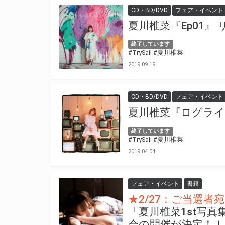
CD・BD/DVD
フェア・イベント
夏川椎菜『Ep01』
終了しています
#TrySail
#夏川椎菜
2019.09.19
CD・BD/DVD
フェア・イベント
夏川椎菜『ログラ
終了しています
#TrySail
#夏川椎菜
2019.04.04
フェア・イベント
書籍
★2/27：ご当選
「夏川椎菜1st写
会の開催が決定！！