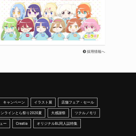
採用情報へ
キャンペーン
イラスト展
店舗フェア・セール
オンラインとら祭り2020夏
大感謝祭
ツクルノモリ
ュー
Creatia
オリジナルBL同人誌特集