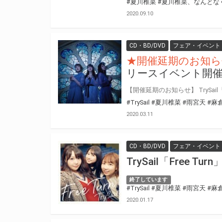
#夏川椎菜
#夏川椎菜、なんとな
2020.09.10
CD・BD/DVD
フェア・イベント
★開催延期のお知ら
リースイベント開
#TrySail
#夏川椎菜
#雨宮天
#麻
2020.03.11
CD・BD/DVD
フェア・イベント
TrySail「Free
終了しています
#TrySail
#夏川椎菜
#雨宮天
#麻
2020.01.17