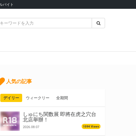
ルバイト
人気の記事
デイリー
ウィークリー
全期間
しゅにち関数展 即將在虎之穴台
北店舉辦！
1094 Views
2026.08.07