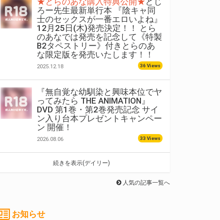
★とらのあな購入特典公開★
どじ
ろー先生最新単行本 『陰キャ同
士のセックスが一番エロいよね』
12月25日(木)発売決定！！ とら
のあなでは発売を記念して《特製
B2タペストリー》付きとらのあ
な限定版を発売いたします！！
36 Views
2025.12.18
『無自覚な幼馴染と興味本位でヤ
ってみたら THE ANIMATION』
DVD 第1巻・第2巻発売記念 サイ
ン入り台本プレゼントキャンペー
ン 開催！
33 Views
2026.08.06
続きを表示(デイリー)
人気の記事一覧へ
お知らせ