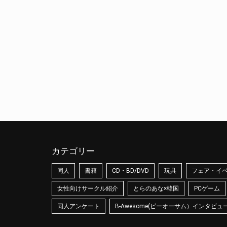
カテゴリー
同人
書籍
CD・BD/DVD
玩具
フェア・イ
女性向けサークル紹介
とらのあな×韓国
PCゲーム
同人アンケート
B-Awesome(ビーオーサム）インタビュ