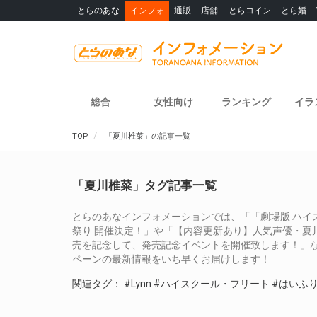
とらのあな
インフォ
通販
店舗
とらコイン
とら婚
総合
女性向け
ランキング
イラ
TOP
「夏川椎菜」の記事一覧
「夏川椎菜」タグ記事一覧
とらのあなインフォメーションでは、「「劇場版 ハイスク
祭り 開催決定！」や「【内容更新あり】人気声優・夏川
売を記念して、発売記念イベントを開催致します！」
ペーンの最新情報をいち早くお届けします！
関連タグ：
#Lynn
#ハイスクール・フリート
#はいふ