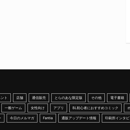
ベント
店舗
通信販売
とらのあな限定版
その他
電子書籍
一般ゲーム
女性向け
アプリ
BL初心者におすすめコミック
ー
今日のメルマガ
Fantia
通販アップデート情報
印刷所インタビ