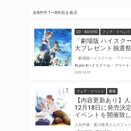
全8件中 1〜8件目を表示
CD・BD/DVD
フェア・イベント
「劇場版 ハイスクール
大プレゼント抽選祭
#Lynn
#ハイスクール・フリート
2020.10.23
フェア・イベント
書籍
【内容更新あり】人
12月18日に発売
イベントを開催致