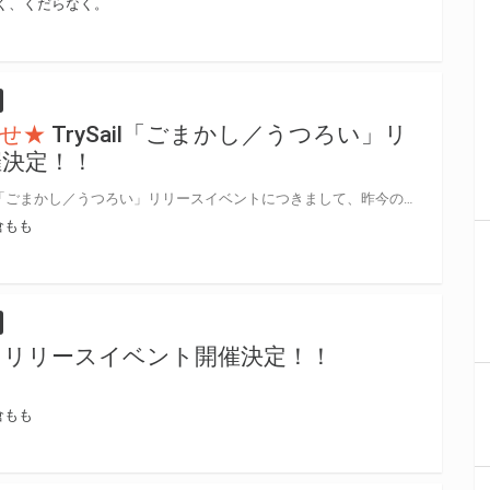
く、くだらなく。
せ★
TrySail「ごまかし／うつろい」リ
催決定！！
【開催延期のお知らせ】 TrySail「ごまかし／うつろい」リリースイベントにつきまして、昨今の新型コロナウイルスによる影響を鑑み、延期させていただきます。 ご応募の皆さまには、ご理解いただきますようお願い申し上げます。 具体的な延期日程が決まり次第、当選通知および詳細のご連絡を、当選者様にのみお送りさせていただきます。 ※当選通知：2020年3月中旬頃を予定しておりましたが、イベントの延期に伴い当選通知につきましても具体的な延期日程が決まり次第ご案内させていただきます。 ※ご応募いただいたフォーマットはそのまま有効となりますので、無くさないよう大切にお持ち下さい。 ※各会場イベント内容が変更となる場合がございます。あらかじめご了承ください。 https://trysail.jp/contents/304122 大人気声優ユニット『TrySail』の11thシングル『ごまかし／うつろい』の発売記念イベントが決定いたしました！ 対象商品を全額内金でご予約頂いた方に先着で、イベント参加応募券をプレゼント！ ご応募いただいた方の中から抽選で、発売記念イベントにご招待！ とらのあな対象店舗で、ご予約お待ちしております♪
倉もも
 Turn」リリースイベント開催決定！！
倉もも