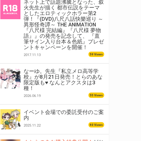
ネット上で話題沸騰となった、叙
火先生が描く 都市伝説をテーマ
としたエロティックホラー第2
弾！『(DVD)八尺八話快樂巡り ～
異形怪奇譚～ THE ANIMATION
『八尺様 完結編』『八尺様 夢物
語』』の発売を記念して、 『直
筆サイン入り台本＆色紙』プレゼ
ントキャンペーンを開催！
59 Views
2017.11.13
なーゆ。先生『私立メロ高等学
校』が8月21日発売！とらのあな
限定版も♥ なんとアクスタは3
種！
55 Views
2026.06.19
イベント会場での委託受付のご案
内
40 Views
2025.11.22