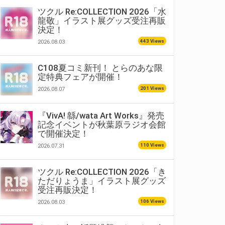
ツクル Re:COLLECTION 2026「水
龍敬」イラスト展グッズ受注再販
決定！
443 Views
2026.08.03
C108夏コミ新刊！ とらのあな限
定特典フェアが開催！
201 Views
2026.08.07
『VivA! 緜/wata Art Works』発売
記念イベントが秋葉原ラジオ会館
で開催決定！
110 Views
2026.07.31
ツクル Re:COLLECTION 2026「き
ただりょうま」イラスト展グッズ
受注再販決定！
106 Views
2026.08.03