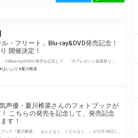
・フリート」Blu-ray&DVD発売記念！
り 開催決定！
「劇場版ハイスクール・フリート」のBlue-ray/DVDの発売を記念して、「大プレゼント抽選祭り」の開催が決定しました！ 対象店舗にてご購入いただいた方の中から抽選で『直筆サイン入りのキャンバスボード』などをプレゼント！ ぜひご応募ください♪
#はいふり
#夏川椎菜
気声優・夏川椎菜さんのフォトブックが
決定！ こちらの発売を記念して、発売記念
します！
人気声優・夏川椎菜さんのフォトブック『夏川椎菜、 なんとなく、くだらなく。』が12月18日に発売決定！ とらのあなで最新フォトブック発売を記念し、 ファンの皆様待望、夏川椎菜さんのイベントを2021年1月31日(日)に開催いたします☆ 本人に直接会えるチャンスがやってきましたのでお見逃しなく！！ 【1/24追記】 1/22（金）に1/31（日）に開催されるオンラインイベントの当選通知を【当選した方にのみ】ご連絡しております。多数のご応募ありがとうございました。