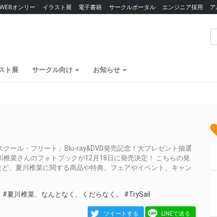
WEBオンリー
イラスト展
電子書籍
サークルポータル
エンジニア採用
ア
スト展
サークル向け
お知らせ
ール・フリート」Blu-ray&DVD発売記念！大プレゼント抽選
椎菜さんのフォトブックが12月18日に発売決定！ こちらの発
など、夏川椎菜に関する商品や特典、フェアやイベント、キャン
り
#夏川椎菜、なんとなく、くだらなく。
#TrySail
ツイートする
LINEで送る