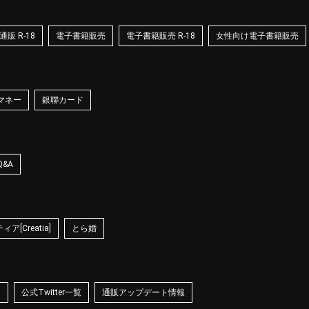
販 R-18
電子書籍販売
電子書籍販売 R-18
女性向け電子書籍販売
マネー
銀聯カード
Q&A
ア[Creatia]
とら婚
☆
公式Twitter一覧
通販アップデート情報