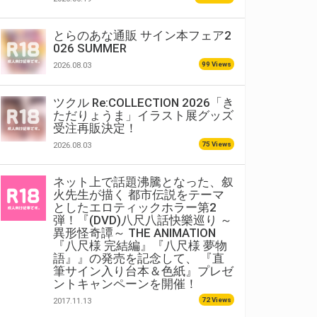
とらのあな通販 サイン本フェア2
026 SUMMER
99 Views
2026.08.03
ツクル Re:COLLECTION 2026「き
ただりょうま」イラスト展グッズ
受注再販決定！
75 Views
2026.08.03
ネット上で話題沸騰となった、叙
火先生が描く 都市伝説をテーマ
としたエロティックホラー第2
弾！『(DVD)八尺八話快樂巡り ～
異形怪奇譚～ THE ANIMATION
『八尺様 完結編』『八尺様 夢物
語』』の発売を記念して、 『直
筆サイン入り台本＆色紙』プレゼ
ントキャンペーンを開催！
72 Views
2017.11.13