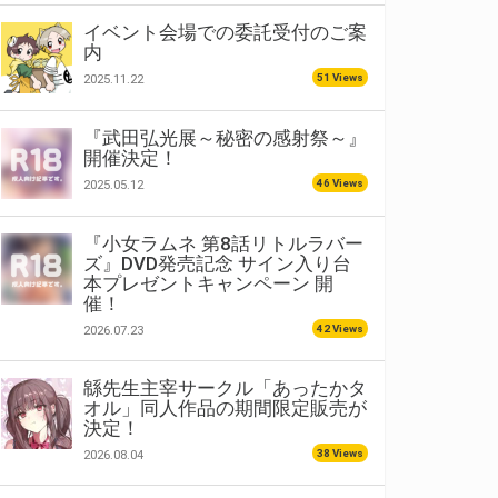
イベント会場での委託受付のご案
内
51 Views
2025.11.22
『武田弘光展～秘密の感射祭～』
開催決定！
46 Views
2025.05.12
『小女ラムネ 第8話リトルラバー
ズ』DVD発売記念 サイン入り台
本プレゼントキャンペーン 開
催！
42 Views
2026.07.23
緜先生主宰サークル「あったかタ
オル」同人作品の期間限定販売が
決定！
38 Views
2026.08.04