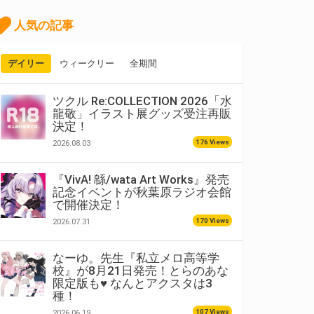
人気の記事
デイリー
ウィークリー
全期間
ツクル Re:COLLECTION 2026「水
龍敬」イラスト展グッズ受注再販
決定！
176 Views
2026.08.03
『VivA! 緜/wata Art Works』発売
記念イベントが秋葉原ラジオ会館
で開催決定！
170 Views
2026.07.31
なーゆ。先生『私立メロ高等学
校』が8月21日発売！とらのあな
限定版も♥ なんとアクスタは3
種！
107 Views
2026.06.19