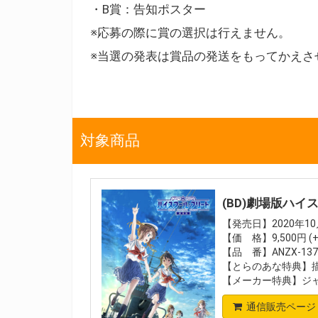
・B賞：告知ポスター
※応募の際に賞の選択は行えません。
※当選の発表は賞品の発送をもってかえさ
対象商品
(BD)劇場版ハイ
【発売日】2020年10
【価 格】9,500円 (
【品 番】ANZX-1374
【とらのあな特典】描
【メーカー特典】ジ
通信販売ページ