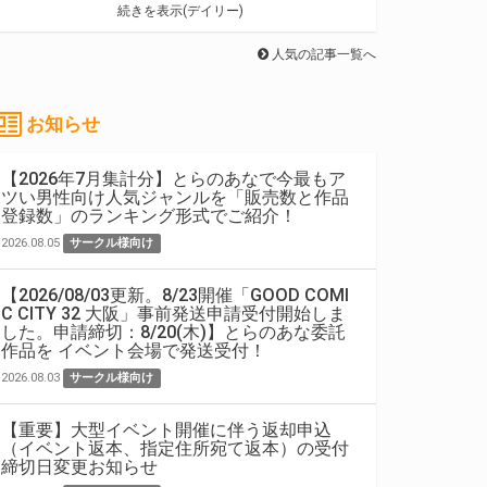
続きを表示(デイリー)
人気の記事一覧へ
お知らせ
【2026年7月集計分】とらのあなで今最もア
ツい男性向け人気ジャンルを「販売数と作品
登録数」のランキング形式でご紹介！
2026.08.05
サークル様向け
【2026/08/03更新。8/23開催「GOOD COMI
C CITY 32 大阪」事前発送申請受付開始しま
した。申請締切：8/20(木)】とらのあな委託
作品を イベント会場で発送受付！
2026.08.03
サークル様向け
【重要】大型イベント開催に伴う返却申込
（イベント返本、指定住所宛て返本）の受付
締切日変更お知らせ