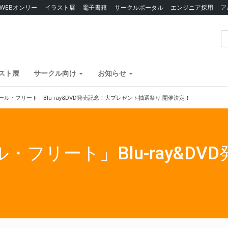
WEBオンリー
イラスト展
電子書籍
サークルポータル
エンジニア採用
ア
スト展
サークル向け
お知らせ
ール・フリート」Blu-ray&DVD発売記念！大プレゼント抽選祭り 開催決定！
・フリート」Blu-ray&D
！