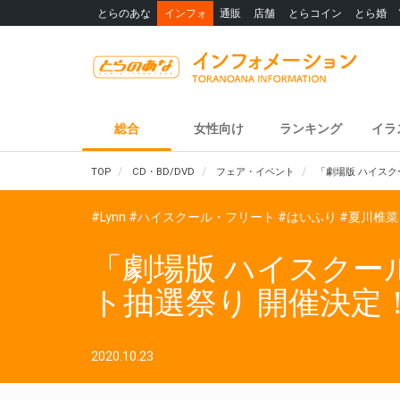
とらのあな
インフォ
通販
店舗
とらコイン
とら婚
総合
女性向け
ランキング
イラ
TOP
CD・BD/DVD
フェア・イベント
「劇場版 ハイスク
#Lynn
#ハイスクール・フリート
#はいふり
#夏川椎菜
「劇場版 ハイスクール
ト抽選祭り 開催決定
2020.10.23