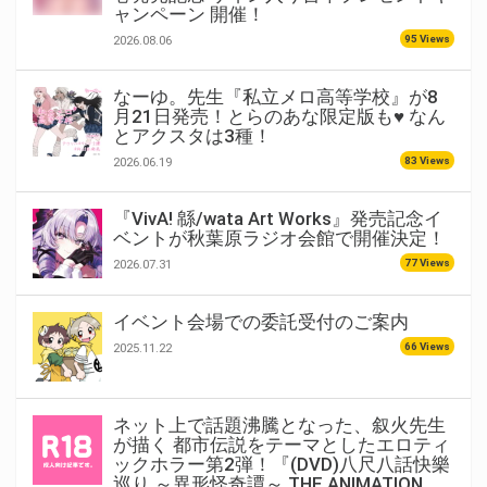
ャンペーン 開催！
95 Views
2026.08.06
なーゆ。先生『私立メロ高等学校』が8
月21日発売！とらのあな限定版も♥ なん
とアクスタは3種！
83 Views
2026.06.19
『VivA! 緜/wata Art Works』発売記念イ
ベントが秋葉原ラジオ会館で開催決定！
77 Views
2026.07.31
イベント会場での委託受付のご案内
66 Views
2025.11.22
ネット上で話題沸騰となった、叙火先生
が描く 都市伝説をテーマとしたエロティ
ックホラー第2弾！『(DVD)八尺八話快樂
巡り ～異形怪奇譚～ THE ANIMATION