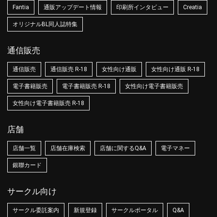
Fantia
通販アップデート情報
印刷所インタビュー
Creatia
オリジナルBL同人誌特集
通信販売
通信販売
通信販売 R-18
女性向け通販
女性向け通販 R-18
電子書籍販売
電子書籍販売 R-18
女性向け電子書籍販売
女性向け電子書籍販売 R-18
店舗
店舗一覧
店舗在庫検索
店舗に関するQ&A
電子マネー
銀聯カード
サークル向け
サークル委託案内
新規登録
サークルポータル
Q&A