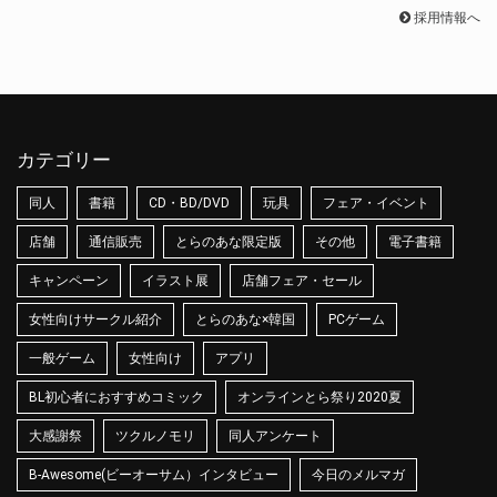
採用情報へ
カテゴリー
同人
書籍
CD・BD/DVD
玩具
フェア・イベント
店舗
通信販売
とらのあな限定版
その他
電子書籍
キャンペーン
イラスト展
店舗フェア・セール
女性向けサークル紹介
とらのあな×韓国
PCゲーム
一般ゲーム
女性向け
アプリ
BL初心者におすすめコミック
オンラインとら祭り2020夏
大感謝祭
ツクルノモリ
同人アンケート
B-Awesome(ビーオーサム）インタビュー
今日のメルマガ