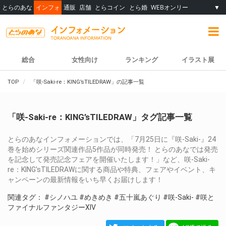
とらのあな
インフォ
通販
店舗
とらコイン
とら婚
WEBオンリー
▼
総合
女性向け
ランキング
イラスト展
TOP
「咲-Saki-re：KING’sTILEDRAW」の記事一覧
「咲-Saki-re：KING’sTILEDRAW」タグ記事一覧
とらのあなインフォメーションでは、「7月25日に『咲-Saki-』24
巻を始めシリーズ関連作品5作品が同時発売！ とらのあなでは発売
を記念して発売記念フェアを開催いたします！」など、咲-Saki-
re：KING’sTILEDRAWに関する商品や特典、フェアやイベント、キ
ャンペーンの最新情報をいち早くお届けします！
関連タグ：
#シノハユ
#めきめき
#五十嵐あぐり
#咲-Saki-
#咲と
ファイナルファンタジーXIV