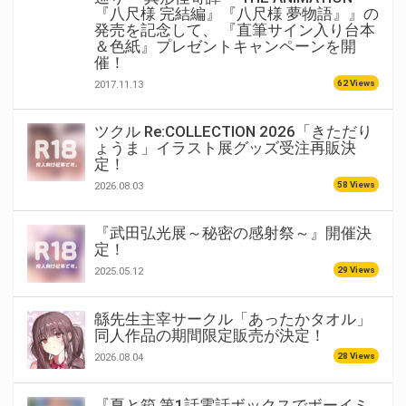
『八尺様 完結編』『八尺様 夢物語』』の
発売を記念して、 『直筆サイン入り台本
＆色紙』プレゼントキャンペーンを開
催！
62 Views
2017.11.13
ツクル Re:COLLECTION 2026「きただり
ょうま」イラスト展グッズ受注再販決
定！
58 Views
2026.08.03
『武田弘光展～秘密の感射祭～』開催決
定！
29 Views
2025.05.12
緜先生主宰サークル「あったかタオル」
同人作品の期間限定販売が決定！
28 Views
2026.08.04
『夏と箱 第1話電話ボックスでボーイミ