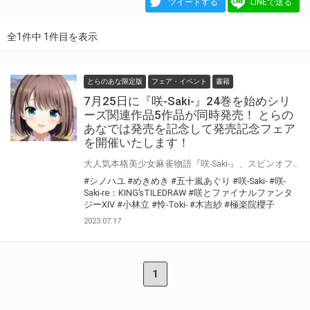
ツイートする
LINEで送る
全1件中 1件目を表示
とらのあな限定版
フェア・イベント
書籍
7月25日に『咲-Saki-』24巻を始めシリ
ーズ関連作品5作品が同時発売！ とらの
あなでは発売を記念して発売記念フェア
を開催いたします！
大人気本格美少女麻雀物語『咲-Saki-』、スピンオフコミックス『シノハユ 』、『怜-Toki-』､『咲とファイナルファンタジー』、『咲-Saki- re：KING’s TILE DRAW』の最新刊が7月25日に一挙5作品同時発売！ とらのあなでは5作品を対象とした同時購入フェアを今回も実施いたします！ 3冊同時購入していただくと原作者「小林立」先生描きおろしの「A4ミニお風呂ポスター」をプレゼントいたします！ 是非この機会にお買い求めください！
#シノハユ
#めきめき
#五十嵐あぐり
#咲-Saki-
#咲-
Saki-re：KING’sTILEDRAW
#咲とファイナルファンタ
ジーXIV
#小林立
#怜-Toki-
#木吉紗
#極楽院櫻子
2023.07.17
1