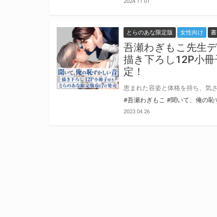
2024.11.01
とらのあな限定版
女性向け
書
吾瀬わぎもこ先生
描き下ろし12P小
定！
#吾瀬わぎもこ
#聞いて、俺の恥
2023.04.26