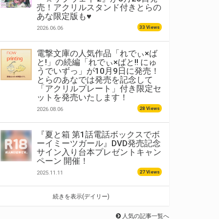
売！アクリルスタンド付きとらの
あな限定版も♥
33 Views
2026.06.06
電撃文庫の人気作品「れでぃ×ば
と!」の続編「れでぃ×ばと!! にゅ
うでいずっ」が10月9日に発売！
とらのあなでは発売を記念して
「アクリルプレート」付き限定セ
ットを発売いたします！
28 Views
2026.08.06
『夏と箱 第1話電話ボックスでボ
ーイミーツガール』DVD発売記念
サイン入り台本プレゼントキャン
ペーン 開催！
27 Views
2025.11.11
続きを表示(デイリー)
人気の記事一覧へ