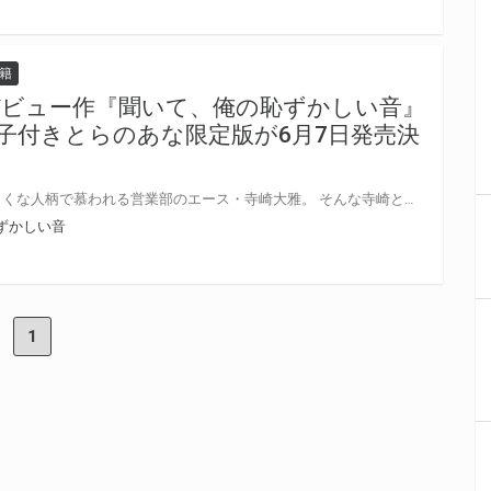
籍
デビュー作『聞いて、俺の恥ずかしい音』
冊子付きとらのあな限定版が6月7日発売決
恵まれた容姿と体格を持ち、気さくな人柄で慕われる営業部のエース・寺崎大雅。 そんな寺崎とは対照的な同僚・安藤壮太は、 仕事はできるが物静かで真面目すぎる性格ゆえに社内で疎まれている。 ある日、安藤が鬼気迫る様子でトイレに駆け込んできたかと思えば盛大に放尿音を響かせた。 気まずい雰囲気が流れるなか寺崎がふと目をやると、そこにはトロトロの表情で勃起させている安藤の姿が…!!?? なぜか興奮状態の安藤がぽつりと呟いた。 「おしっこの音…聞いてほしかった」 吾瀬わぎもこ先生デビュー作！『聞いて、俺の恥ずかしい音』が6月7日発売決定！ とらのあなでは刊行を記念して12P小冊子付きとらのあな限定版を発売致します！ 小冊子は吾瀬わぎもこ先生オール描き下ろし♥ 店舗・通販にて予約開始！とらのあな限定版は数量限定生産となりますので、お早めにご予約下さい！
ずかしい音
1