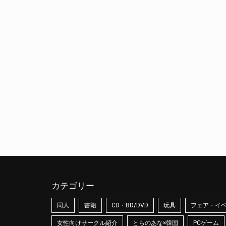
カテゴリー
同人
書籍
CD・BD/DVD
玩具
フェア・イ
女性向けサークル紹介
とらのあな×韓国
PCゲーム