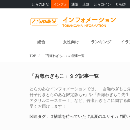
とらのあな
インフォ
通販
店舗
とらコイン
とら婚
総合
女性向け
ランキング
イラ
TOP
「吾瀬わぎもこ」の記事一覧
「吾瀬わぎもこ」タグ記事一覧
とらのあなインフォメーションでは、「吾瀬わぎもこ先
冊子付きとらのあな限定版も♥」や「吾瀬わぎもこ先生
アクリルコースター！」など、吾瀬わぎもこに関する
早くお届けします！
関連タグ：
#拈華を待っていた
#真夏のユリイカ
#聞