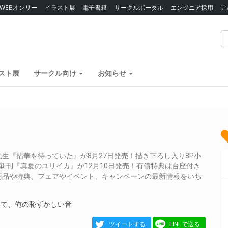
WEBオンリー
イラスト展
電子書籍
サークルポータル
エンジニア採用
ア
スト展
サークル向け
お知らせ
生『拈華を待っていた』が8月27日発売！描き下ろし入り8P小
新刊『真夏のユリイカ』が12月10日発売！有償特典は台座付き
商品や特典、フェアやイベント、キャンペーンの最新情報をいち
いて、俺の恥ずかしい音
ツイートする
LINEで送る