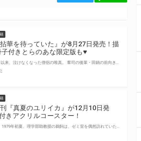
籍
拈華を待っていた』が8月27日発売！描
冊子付きとらのあな限定版も♥
刑事だった幼馴染の羣司を喪って以来、泣けなくなった僧侶の唯真。 羣司の後輩・田鍋の前向きな性格が忌まわしくて仕方がなくて！？ 吾瀬わぎもこ先生新刊『拈華を待っていた』が8月27日に発売！ とらのあなでは刊行を記念して描き下ろし入り8P小冊子付きとらのあな限定版を発売致します！ 池袋店・通販にて予約開始！とらのあな限定版は数量限定生産となりますので、お早めにご予約下さい！
た
籍
刊『真夏のユリイカ』が12月10日発
付きアクリルコースター！
年甲斐もなく君に見惚れてしまう 1979年初夏、理学部助教授の鵜飼は、ゼミ室を偶然訪れていた文学部院生の土岐と出会う。 土岐の静かで凛とした雰囲気に一目惚れしてしまった鵜飼。 しかし学生時代に密かに想いを寄せていた友人・天方を喪って以来、ゲイの自分をひた隠しにしてきた鵜飼は、必死に恋心を押し殺そうとする。 そんなある日、鵜飼は学内で男子学生からのつきまとい行為に困っていたところを土岐に助けられる。 お礼の食事をきっかけに仲を深めるふたりだったが、実は土岐がかつて自分を慕ってくれていた少年だったとわかり──…。 吾瀬わぎもこ先生『真夏のユリイカ』が12月10日に発売！ とらのあなでは刊行を記念して台座付きアクリルコースター付きとらのあな限定版を発売致します！ 池袋店・通販にて予約開始！とらのあな限定版は数量限定生産となりますので、お早めにご予約下さい！