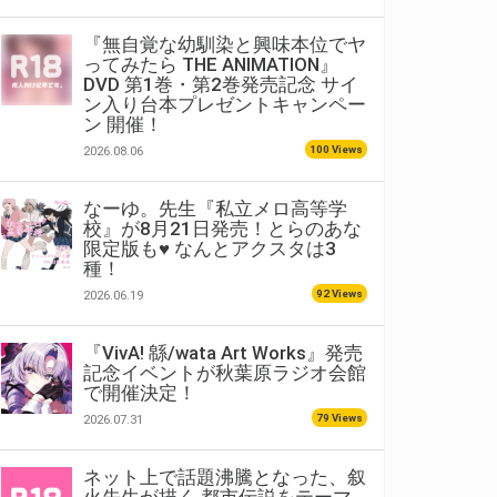
『無自覚な幼馴染と興味本位でヤ
ってみたら THE ANIMATION』
DVD 第1巻・第2巻発売記念 サイ
ン入り台本プレゼントキャンペー
ン 開催！
100 Views
2026.08.06
なーゆ。先生『私立メロ高等学
校』が8月21日発売！とらのあな
限定版も♥ なんとアクスタは3
種！
92 Views
2026.06.19
『VivA! 緜/wata Art Works』発売
記念イベントが秋葉原ラジオ会館
で開催決定！
79 Views
2026.07.31
ネット上で話題沸騰となった、叙