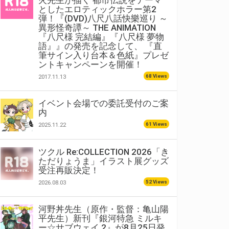
火先生が描く 都市伝説をテーマ
としたエロティックホラー第2
弾！『(DVD)八尺八話快樂巡り ～
異形怪奇譚～ THE ANIMATION
『八尺様 完結編』『八尺様 夢物
語』』の発売を記念して、 『直
筆サイン入り台本＆色紙』プレゼ
ントキャンペーンを開催！
68 Views
2017.11.13
イベント会場での委託受付のご案
内
61 Views
2025.11.22
ツクル Re:COLLECTION 2026「き
ただりょうま」イラスト展グッズ
受注再販決定！
52 Views
2026.08.03
河野丼先生（原作・監督：亀山陽
平先生）新刊『銀河特急 ミルキ
ー☆サブウェイ 2』が8月25日発