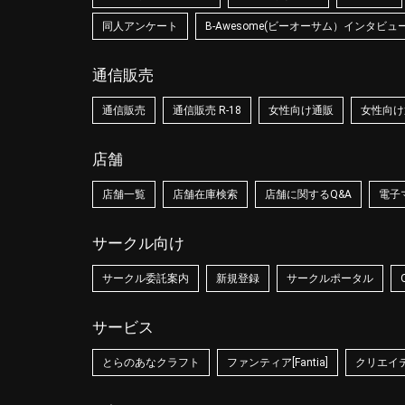
同人アンケート
B-Awesome(ビーオーサム）インタビュ
通信販売
通信販売
通信販売 R-18
女性向け通販
女性向け通
店舗
店舗一覧
店舗在庫検索
店舗に関するQ&A
電子
サークル向け
サークル委託案内
新規登録
サークルポータル
サービス
とらのあなクラフト
ファンティア[Fantia]
クリエイティ