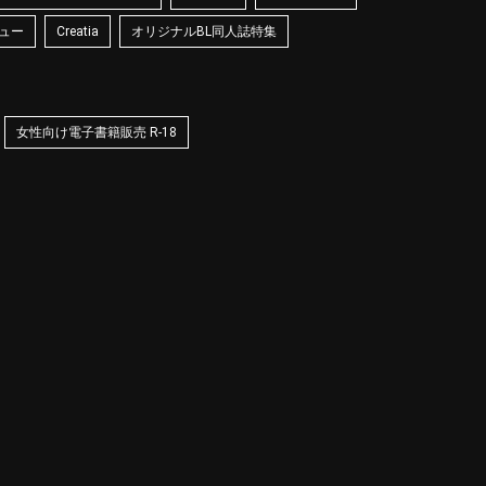
ュー
Creatia
オリジナルBL同人誌特集
女性向け電子書籍販売 R-18