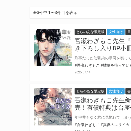
全3件中 1〜3件目を表示
とらのあな限定版
女性向け
書
吾瀬わぎもこ先生『
き下ろし入り8P小
#吾瀬わぎもこ
#拈華を待ってい
2025.07.14
とらのあな限定版
女性向け
書
吾瀬わぎもこ先生新
売！有償特典は台座
#吾瀬わぎもこ
#真夏のユリイカ